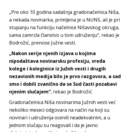
„Pre oko 10 godina sadašnja gradonačelnica Niša,
a nekada novinarka, primljena je u NUNS, ali je pri
stupanju na funkciju načelnice Nišavskog okruga,
sama zamrzla članstvo u tom udruženju“, rekao je
Bodrožić, prenose Južne vesti.
„Nakon serije njenih izjava u kojima
nipodaštava novinarsku profesiju, vređa
kolege i koleginice iz Južnh vesti i drugih
nezavisnih medija bilo je prvo razgovora, a sad
smo i dobili zvanično da se Sud časti pozabavi
njenim slučajem“
, rekao je Bodrožić.
Gradonačelnica Niša novinarima Južnih vesti već
nekoliko meseci odgovara na način na koji su
novinari i udruženja ocenili neadekvatnim, a u
jednom slučaju su reagovali i da je javno