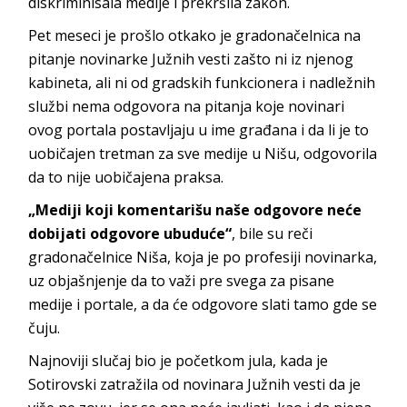
diskriminisala medije i prekršila zakon.
Pet meseci je prošlo otkako je gradonačelnica na
pitanje novinarke Južnih vesti zašto ni iz njenog
kabineta, ali ni od gradskih funkcionera i nadležnih
službi nema odgovora na pitanja koje novinari
ovog portala postavljaju u ime građana i da li je to
uobičajen tretman za sve medije u Nišu, odgovorila
da to nije uobičajena praksa.
„Mediji koji komentarišu naše odgovore neće
dobijati odgovore ubuduće“
, bile su reči
gradonačelnice Niša, koja je po profesiji novinarka,
uz objašnjenje da to važi pre svega za pisane
medije i portale, a da će odgovore slati tamo gde se
čuju.
Najnoviji slučaj bio je početkom jula, kada je
Sotirovski zatražila od novinara Južnih vesti da je