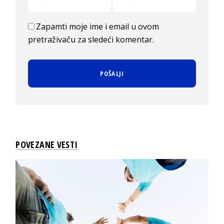
Zapamti moje ime i email u ovom
pretraživaču za sledeći komentar.
POVEZANE VESTI