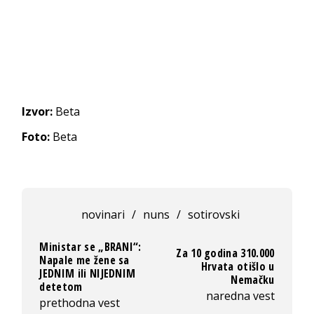
Izvor:
Beta
Foto:
Beta
novinari
/
nuns
/
sotirovski
Ministar se „BRANI“:
Za 10 godina 310.000
Napale me žene sa
Hrvata otišlo u
JEDNIM ili NIJEDNIM
Nemačku
detetom
naredna vest
prethodna vest