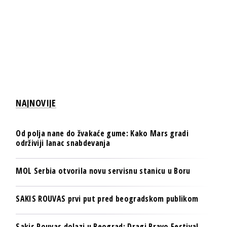
NAJNOVIJE
Od polja nane do žvakaće gume: Kako Mars gradi
održiviji lanac snabdevanja
MOL Serbia otvorila novu servisnu stanicu u Boru
SAKIS ROUVAS prvi put pred beogradskom publikom
Sakis Rouvas dolazi u Beograd: Dragi Bravo Festival