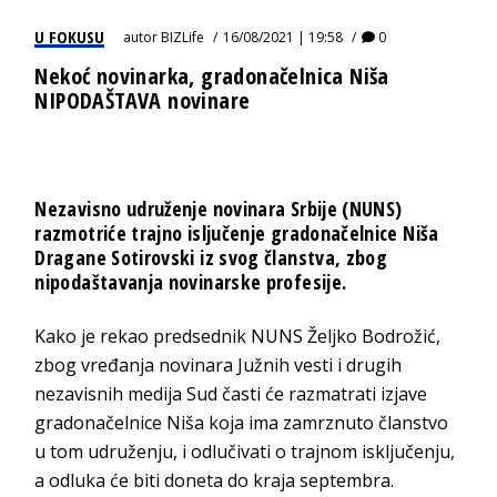
U FOKUSU
autor
BIZLife
16/08/2021 | 19:58
0
Nekoć novinarka, gradonačelnica Niša
NIPODAŠTAVA novinare
Nezavisno udruženje novinara Srbije (NUNS)
razmotriće trajno isljučenje gradonačelnice Niša
Dragane Sotirovski iz svog članstva, zbog
nipodaštavanja novinarske profesije.
Kako je rekao predsednik NUNS Željko Bodrožić,
zbog vređanja novinara Južnih vesti i drugih
nezavisnih medija Sud časti će razmatrati izjave
gradonačelnice Niša koja ima zamrznuto članstvo
u tom udruženju, i odlučivati o trajnom isključenju,
a odluka će biti doneta do kraja septembra.