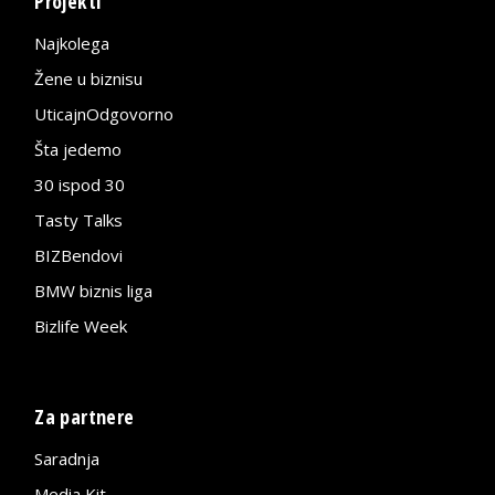
Projekti
Najkolega
Žene u biznisu
UticajnOdgovorno
Šta jedemo
30 ispod 30
Tasty Talks
BIZBendovi
BMW biznis liga
Bizlife Week
Za partnere
Saradnja
Media Kit