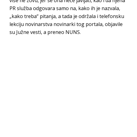
više ne zovu, jer se ona neće javljati, kao i da njena
PR služba odgovara samo na, kako ih je nazvala,
„kako treba“ pitanja, a tada je održala i telefonsku
lekciju novinarstva novinarki tog portala, objavile
su Južne vesti, a preneo NUNS.