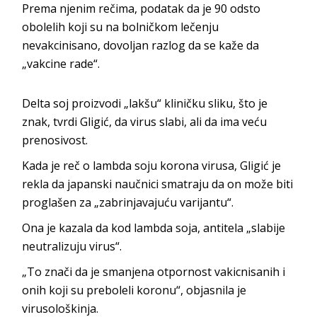
Prema njenim rečima, podatak da je 90 odsto
obolelih koji su na bolničkom lečenju
nevakcinisano, dovoljan razlog da se kaže da
„vakcine rade“.
Delta soj proizvodi „lakšu“ kliničku sliku, što je
znak, tvrdi Gligić, da virus slabi, ali da ima veću
prenosivost.
Kada je reč o lambda soju korona virusa, Gligić je
rekla da japanski naučnici smatraju da on može biti
proglašen za „zabrinjavajuću varijantu“.
Ona je kazala da kod lambda soja, antitela „slabije
neutralizuju virus“.
„To znači da je smanjena otpornost vakicnisanih i
onih koji su preboleli koronu“, objasnila je
virusološkinja.