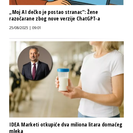
„Moj AI dečko je postao stranac“: Žene
razočarane zbog nove verzije ChatGPT-a
25/08/2025 | 09:01
IDEA Marketi otkupiće dva miliona litara domaćeg
mleka