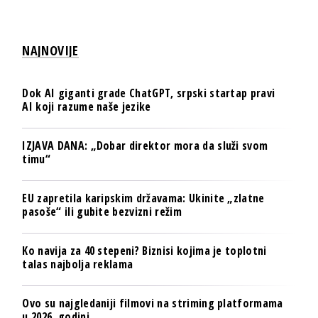
NAJNOVIJE
Dok AI giganti grade ChatGPT, srpski startap pravi
AI koji razume naše jezike
IZJAVA DANA: „Dobar direktor mora da služi svom
timu“
EU zapretila karipskim državama: Ukinite „zlatne
pasoše“ ili gubite bezvizni režim
Ko navija za 40 stepeni? Biznisi kojima je toplotni
talas najbolja reklama
Ovo su najgledaniji filmovi na striming platformama
u 2026. godini