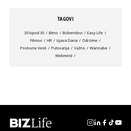
TAGOVI
30 Ispod 30
Bitno
Bizbendovi
Easy Life
Filmovi
HR
Izjava Dana
Odrzime
Poslovne Vesti
Putovanja
Važno
Wannabe
Webmind