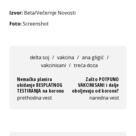
Izvor:
Beta/Večernje Novosti
Foto:
Screenshot
delta soj
/
vakcina
/
ana gligić
/
vakcinisani
/
treća doza
Nemačka planira
Zašto POTPUNO
ukidanje BESPLATNOG
VAKCINISANI i dalje
TESTIRANJA na koronu
oboljevaju od korone?
prethodna vest
naredna vest