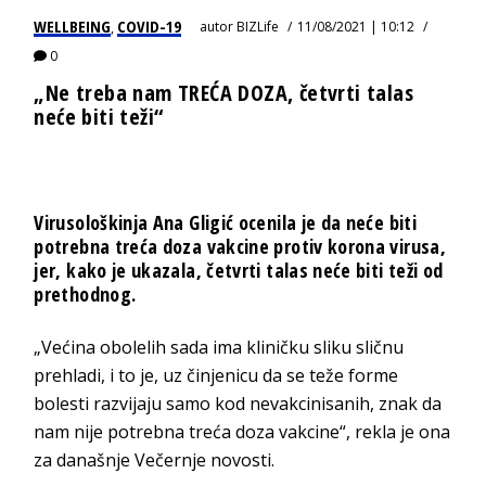
WELLBEING
COVID-19
autor
BIZLife
11/08/2021 | 10:12
,
0
„Ne treba nam TREĆA DOZA, četvrti talas
neće biti teži“
Virusološkinja Ana Gligić ocenila je da neće biti
potrebna treća doza vakcine protiv korona virusa,
jer, kako je ukazala, četvrti talas neće biti teži od
prethodnog.
„Većina obolelih sada ima kliničku sliku sličnu
prehladi, i to je, uz činjenicu da se teže forme
bolesti razvijaju samo kod nevakcinisanih, znak da
nam nije potrebna treća doza vakcine“, rekla je ona
za današnje Večernje novosti.