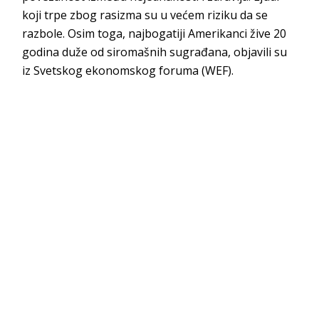
koji trpe zbog rasizma su u većem riziku da se
razbole. Osim toga, najbogatiji Amerikanci žive 20
godina duže od siromašnih sugrađana, objavili su
iz Svetskog ekonomskog foruma (WEF).