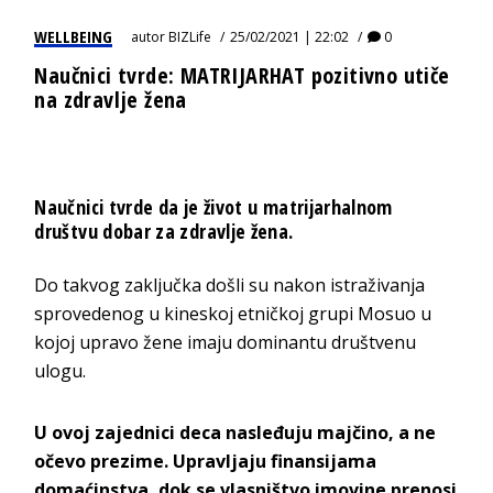
WELLBEING
autor
BIZLife
25/02/2021 | 22:02
0
Naučnici tvrde: MATRIJARHAT pozitivno utiče
na zdravlje žena
Naučnici tvrde da je život u matrijarhalnom
društvu dobar za zdravlje žena.
Do takvog zaključka došli su nakon istraživanja
sprovedenog u kineskoj etničkoj grupi Mosuo u
kojoj upravo žene imaju dominantu društvenu
ulogu.
U ovoj zajednici deca nasleđuju majčino, a ne
očevo prezime. Upravljaju finansijama
domaćinstva, dok se vlasništvo imovine prenosi