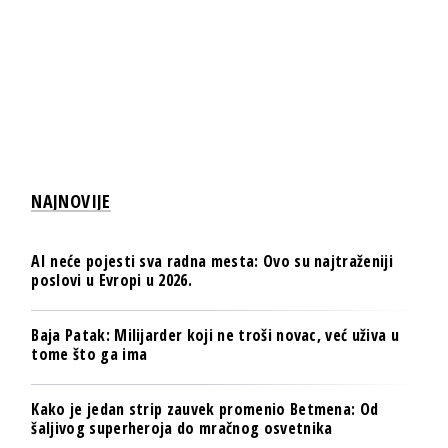
NAJNOVIJE
AI neće pojesti sva radna mesta: Ovo su najtraženiji
poslovi u Evropi u 2026.
Baja Patak: Milijarder koji ne troši novac, već uživa u
tome što ga ima
Kako je jedan strip zauvek promenio Betmena: Od
šaljivog superheroja do mračnog osvetnika