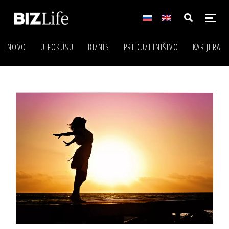
NOVO
U FOKUSU
BIZNIS
PREDUZETNIŠTVO
KARIJERA