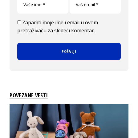
Zapamti moje ime i email u ovom
pretraživaču za sledeći komentar.
POVEZANE VESTI