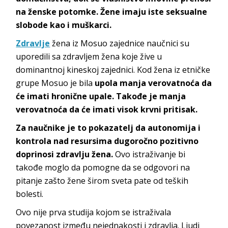
na ženske potomke. Žene imaju iste seksualne
slobode kao i muškarci.
Zdravlje
žena iz Mosuo zajednice naučnici su
uporedili sa zdravljem žena koje žive u
dominantnoj kineskoj zajednici. Kod žena iz etničke
grupe Mosuo je bila
upola manja verovatnoća da
će imati hronične upale. Takođe je manja
verovatnoća da će imati visok krvni pritisak.
Za naučnike je to pokazatelj da autonomija i
kontrola nad resursima dugoročno pozitivno
doprinosi zdravlju žena.
Ovo istraživanje bi
takođe moglo da pomogne da se odgovori na
pitanje zašto žene širom sveta pate od teških
bolesti.
Ovo nije prva studija kojom se istraživala
povezanost između nejednakosti i zdravlja. Ljudi