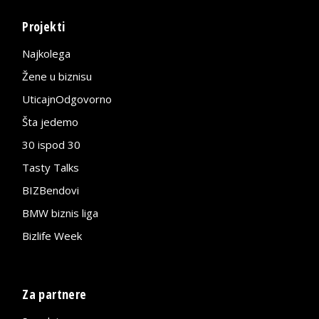
Projekti
Najkolega
Žene u biznisu
UticajnOdgovorno
Šta jedemo
30 ispod 30
Tasty Talks
BIZBendovi
BMW biznis liga
Bizlife Week
Za partnere