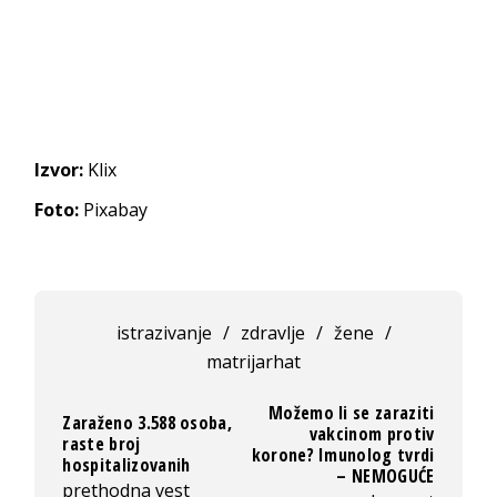
Izvor:
Klix
Foto:
Pixabay
istrazivanje
/
zdravlje
/
žene
/
matrijarhat
Možemo li se zaraziti
Zaraženo 3.588 osoba,
vakcinom protiv
raste broj
korone? Imunolog tvrdi
hospitalizovanih
– NEMOGUĆE
prethodna vest