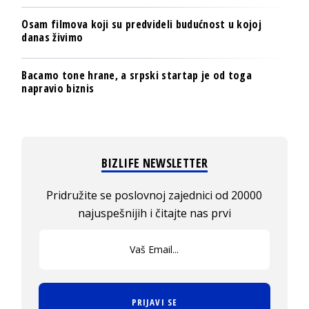
Osam filmova koji su predvideli budućnost u kojoj
danas živimo
Bacamo tone hrane, a srpski startap je od toga
napravio biznis
BIZLIFE NEWSLETTER
Pridružite se poslovnoj zajednici od 20000
najuspešnijih i čitajte nas prvi
PRIJAVI SE