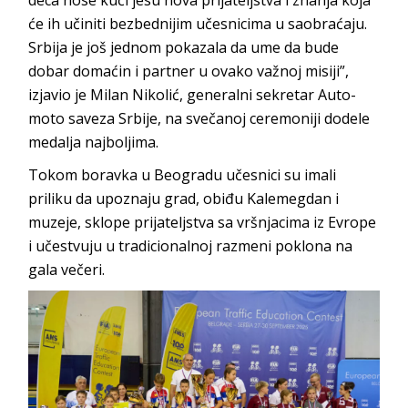
će ih učiniti bezbednijim učesnicima u saobraćaju.
Srbija je još jednom pokazala da ume da bude
dobar domaćin i partner u ovako važnoj misiji”,
izjavio je Milan Nikolić, generalni sekretar Auto-
moto saveza Srbije, na svečanoj ceremoniji dodele
medalja najboljima.
Tokom boravka u Beogradu učesnici su imali
priliku da upoznaju grad, obiđu Kalemegdan i
muzeje, sklope prijateljstva sa vršnjacima iz Evrope
i učestvuju u tradicionalnoj razmeni poklona na
gala večeri.