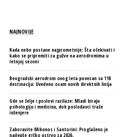
NAJNOVIJE
Kada nebo postane najprometnije: Šta očekivati i
kako se pripremiti za gužve na aerodromima u
letnjoj sezoni
Beogradski aerodrom ovog leta povezan sa 118
destinacija: Uvedeno osam novih direktnih linija
Gde se želje i poslovi razilaze: Mladi biraju
psihologiju i medicinu, dok poslodavci traže
inženjere
Zaboravite Mikonos i Santorini: Proglašeno je
najlepše grčko ostrvo za 2026.