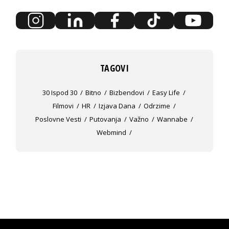
TAGOVI
30 Ispod 30
Bitno
Bizbendovi
Easy Life
Filmovi
HR
Izjava Dana
Odrzime
Poslovne Vesti
Putovanja
Važno
Wannabe
Webmind