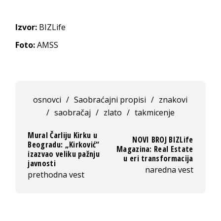
Izvor:
BIZLife
Foto:
AMSS
osnovci
/
Saobraćajni propisi
/
znakovi
/
saobračaj
/
zlato
/
takmicenje
Mural Čarliju Kirku u
NOVI BROJ BIZLife
Beogradu: „Kirković“
Magazina: Real Estate
izazvao veliku pažnju
u eri transformacija
javnosti
naredna vest
prethodna vest