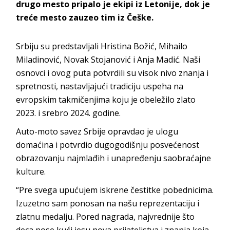
drugo mesto pripalo je ekipi iz Letonije, dok je
treće mesto zauzeo tim iz Češke.
Srbiju su predstavljali Hristina Božić, Mihailo
Miladinović, Novak Stojanović i Anja Madić. Naši
osnovci i ovog puta potvrdili su visok nivo znanja i
spretnosti, nastavljajući tradiciju uspeha na
evropskim takmičenjima koju je obeležilo zlato
2023. i srebro 2024. godine.
Auto-moto savez Srbije opravdao je ulogu
domaćina i potvrdio dugogodišnju posvećenost
obrazovanju najmlađih i unapređenju saobraćajne
kulture.
“Pre svega upućujem iskrene čestitke pobednicima.
Izuzetno sam ponosan na našu reprezentaciju i
zlatnu medalju. Pored nagrada, najvrednije što
deca nose kući jesu nova prijateljstva i znanja koja