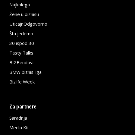
Najkolega
Žene u biznisu
UticajnOdgovorno
Šta jedemo
30 ispod 30
Tasty Talks
BIZBendovi
BMW biznis liga
Bizlife Week
Za partnere
Saradnja
Media Kit