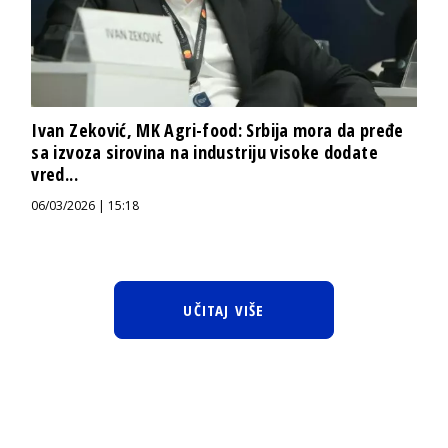
Ivan Zeković, MK Agri-food: Srbija mora da pređe
sa izvoza sirovina na industriju visoke dodate
vred...
06/03/2026 | 15:18
UČITAJ VIŠE