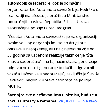
automobilske federacije, dok je domaćin i
organizator bio Auto-moto savez Srbije. Podršku u
realizaciji manifestacije pružili su Ministarstvo
unutrašnjih poslova Republike Srbije, Uprava
saobraćajne policije i Grad Beograd.
“Čestitam Auto-moto savezu Srbije na organizaciji
ovako velikog događaja koji se po drugi put
održava u našoj zemlji, ali i na činjenici da više od
50 godina sa uspehom realizuje takmičenje “Šta
znaš o saobraćaju” i na taj način stvara generacije
odgovorne dece i generacije budućih odgovornih
vozača i učesnika u saobraćaju”, zaključio je Slaviša
Lakićević, načelnik Uprave saobraćajne policije
MUP RS.
Saznajte sve o dešavanjima u biznisu, budite u
toku sa lifestyle temama.
PRIJAVITE SE NA NAŠ