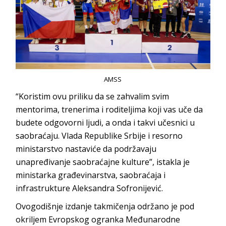
AMSS
“Koristim ovu priliku da se zahvalim svim
mentorima, trenerima i roditeljima koji vas uče da
budete odgovorni ljudi, a onda i takvi učesnici u
saobraćaju. Vlada Republike Srbije i resorno
ministarstvo nastaviće da podržavaju
unapređivanje saobraćajne kulture”, istakla je
ministarka građevinarstva, saobraćaja i
infrastrukture Aleksandra Sofronijević.
Ovogodišnje izdanje takmičenja održano je pod
okriljem Evropskog ogranka Međunarodne