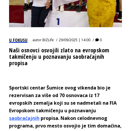
U FOKUSU
autor
BIZLife
29/09/2025 | 14:00
0
Naši osnovci osvojili zlato na evropskom
takmičenju u poznavanju saobraćajnih
propisa
Sportski centar Šumice ovog vikenda bio je
rezervisan za više od 70 osnovaca iz 17
evropskih zemalja koji su se nadmetali na FIA
Evropskom takmičenju u poznavanju
saobraćajnih
propisa. Nakon celodnevnog
programa, prvo mesto osvojio je tim domaćina,