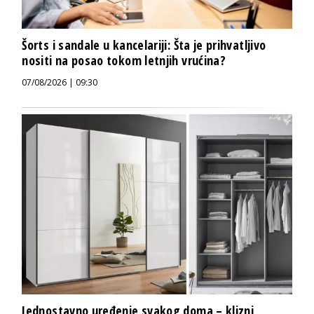
Šorts i sandale u kancelariji: Šta je prihvatljivo
nositi na posao tokom letnjih vrućina?
07/08/2026 | 09:30
Jednostavno uređenje svakog doma – klizni