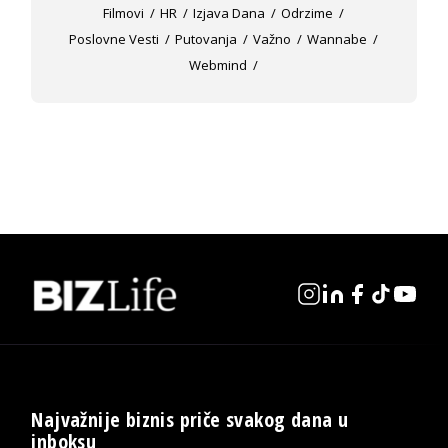
Filmovi
HR
Izjava Dana
Odrzime
Poslovne Vesti
Putovanja
Važno
Wannabe
Webmind
Najvažnije biznis priče svakog dana u
inboksu