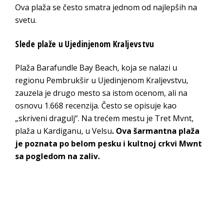
Ova plaža se često smatra jednom od najlepših na
svetu.
Slede plaže u Ujedinjenom Kraljevstvu
Plaža Barafundle Bay Beach, koja se nalazi u
regionu Pembrukšir u Ujedinjenom Kraljevstvu,
zauzela je drugo mesto sa istom ocenom, ali na
osnovu 1.668 recenzija. Često se opisuje kao
„skriveni dragulj“. Na trećem mestu je Tret Mvnt,
plaža u Kardiganu, u Velsu
. Ova šarmantna plaža
je poznata po belom pesku i kultnoj crkvi Mwnt
sa pogledom na zaliv.