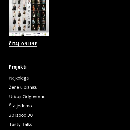
ČITAJ ONLINE
Projekti
Najkolega
Žene u biznisu
UticajnOdgovorno
Šta jedemo
30 ispod 30
Tasty Talks