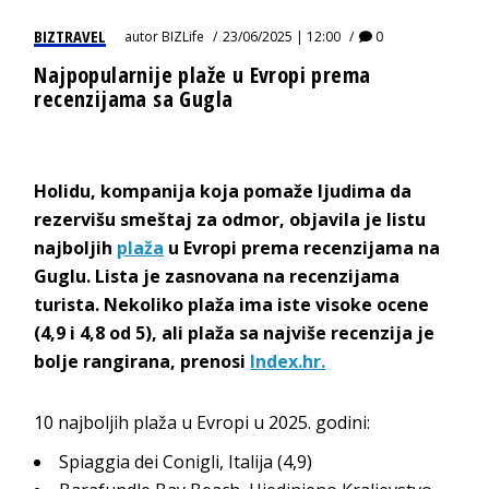
BIZTRAVEL
autor
BIZLife
23/06/2025 | 12:00
0
Najpopularnije plaže u Evropi prema
recenzijama sa Gugla
Holidu, kompanija koja pomaže ljudima da
rezervišu smeštaj za odmor, objavila je listu
najboljih
plaža
u Evropi prema recenzijama na
Guglu. Lista je zasnovana na recenzijama
turista. Nekoliko plaža ima iste visoke ocene
(4,9 i 4,8 od 5), ali plaža sa najviše recenzija je
bolje rangirana, prenosi
Index.hr.
10 najboljih plaža u Evropi u 2025. godini:
Spiaggia dei Conigli, Italija (4,9)