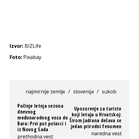
Izvor:
BIZLife
Foto:
Pixabay
najmirnije zemlje
/
slovenija
/
sukob
Počinje letnja sezona
Upozorenje za turiste
dnevnog
koji letuju u Hrvatskoj:
međunarodnog voza do
Širom Jadrana dešava se
Bara: Prvi put polasci i
jedan prirodni fenomen
iz Novog Sada
naredna vest
prethodna vest