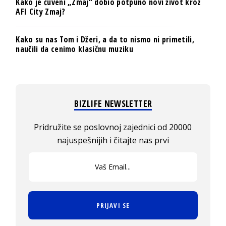
Kako je čuveni „Zmaj“ dobio potpuno novi život kroz
AFI City Zmaj?
Kako su nas Tom i Džeri, a da to nismo ni primetili,
naučili da cenimo klasičnu muziku
BIZLIFE NEWSLETTER
Pridružite se poslovnoj zajednici od 20000
najuspešnijih i čitajte nas prvi
PRIJAVI SE