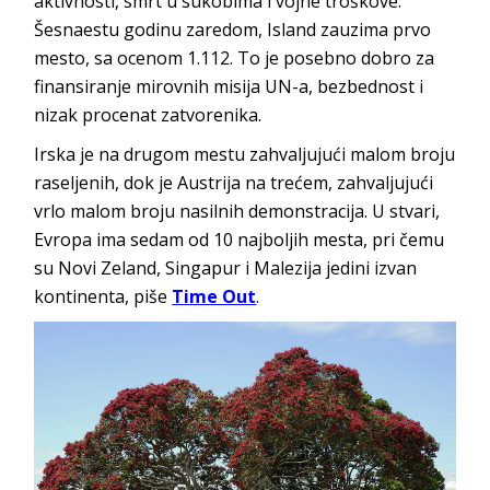
aktivnosti, smrt u sukobima i vojne troškove.
Šesnaestu godinu zaredom, Island zauzima prvo
mesto, sa ocenom 1.112. To je posebno dobro za
finansiranje mirovnih misija UN-a, bezbednost i
nizak procenat zatvorenika.
Irska je na drugom mestu zahvaljujući malom broju
raseljenih, dok je Austrija na trećem, zahvaljujući
vrlo malom broju nasilnih demonstracija. U stvari,
Evropa ima sedam od 10 najboljih mesta, pri čemu
su Novi Zeland, Singapur i Malezija jedini izvan
kontinenta, piše
Time Out
.