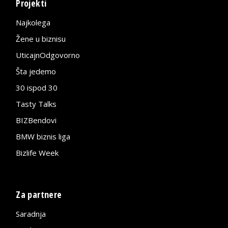
Projekti
Najkolega
Žene u biznisu
UticajnOdgovorno
Šta jedemo
30 ispod 30
Tasty Talks
BIZBendovi
BMW biznis liga
Bizlife Week
Za partnere
Saradnja