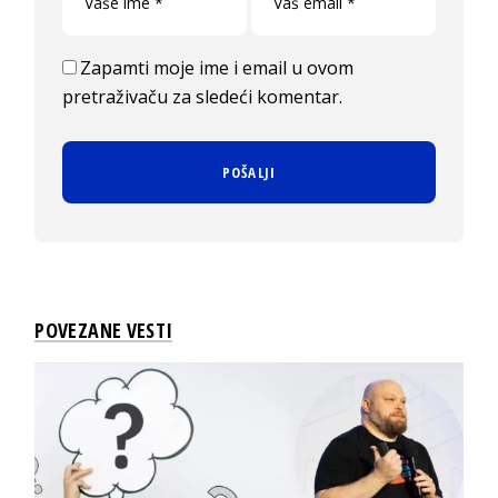
Zapamti moje ime i email u ovom
pretraživaču za sledeći komentar.
POVEZANE VESTI