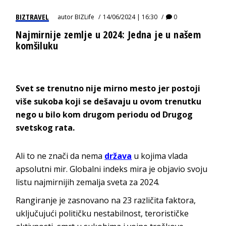
BIZTRAVEL
autor
BIZLife
14/06/2024 | 16:30
0
Najmirnije zemlje u 2024: Jedna je u našem
komšiluku
Svet se trenutno nije mirno mesto jer postoji
više sukoba koji se dešavaju u ovom trenutku
nego u bilo kom drugom periodu od Drugog
svetskog rata.
Ali to ne znači da nema
država
u kojima vlada
apsolutni mir. Globalni indeks mira je objavio svoju
listu najmirnijih zemalja sveta za 2024.
Rangiranje je zasnovano na 23 različita faktora,
uključujući političku nestabilnost, terorističke