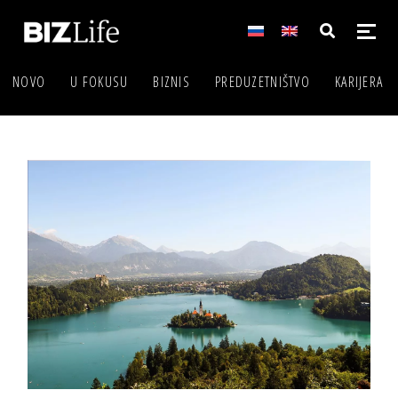
NOVO
U FOKUSU
BIZNIS
PREDUZETNIŠTVO
KARIJERA