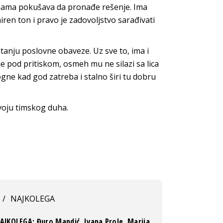
a nama pokušava da pronađe rešenje. Ima
ren ton i pravo je zadovoljstvo sarađivati
anju poslovne obaveze. Uz sve to, ima i
d je pod pritiskom, osmeh mu ne silazi sa lica
gne kad god zatreba i stalno širi tu dobru
voju timskog duha.
/
NAJKOLEGA
AJKOLEGA: Đuro Mandić, Ivana Prole, Marija