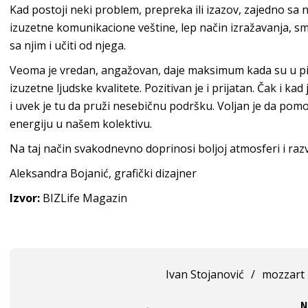
Kad postoji neki problem, prepreka ili izazov, zajedno s
izuzetne komunikacione veštine, lep način izražavanja, smi
sa njim i učiti od njega.
Veoma je vredan, angažovan, daje maksimum kada su u pit
izuzetne ljudske kvalitete. Pozitivan je i prijatan. Čak i ka
i uvek je tu da pruži nesebičnu podršku. Voljan je da pomo
energiju u našem kolektivu.
Na taj način svakodnevno doprinosi boljoj atmosferi i raz
Aleksandra Bojanić, grafički dizajner
Izvor:
BIZLife Magazin
Ivan Stojanović
/
mozzart
N