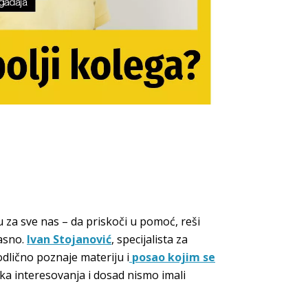
tu za sve nas – da priskoči u pomoć, reši
jasno.
Ivan Stojanović
, specijalista za
dlično poznaje materiju i
posao kojim se
ka interesovanja i dosad nismo imali