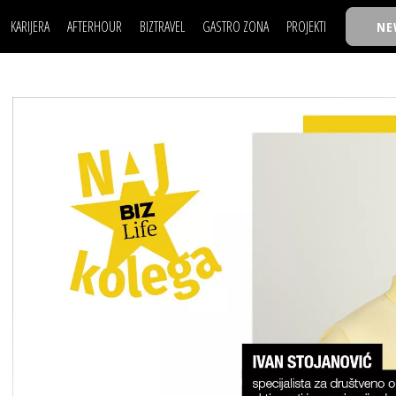
KARIJERA
AFTERHOUR
BIZTRAVEL
GASTRO ZONA
PROJEKTI
NE
POSAO
FILM I SCENA
NAJKOLEGA
LJUDI (HR)
KNJIGE
TASTY TALKS
POSAO
FILM I SCENA
NAJKOLEGA
JE
MOJ UGAO
AUTO SVET
30 ISPOD 30
LJUDI (HR)
KNJIGE
TASTY TALKS
USAVRŠAVANJE
STIL
BACK TO OFFICE/SCHOOL
JE
MOJ UGAO
AUTO SVET
30 ISPOD 30
KNOW-HOW
WELLBEING
BIZBENDOVI
USAVRŠAVANJE
STIL
BACK TO OFFICE/SCHOOL
BIZKOLEGIJUM
KNOW-HOW
WELLBEING
BIZBENDOVI
BMW BIZNIS LIGA
BIZKOLEGIJUM
BIZLIFE WEEK
BMW BIZNIS LIGA
IZJAVA GODINE
BIZLIFE WEEK
IZJAVA GODINE