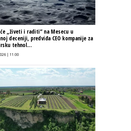
 će „živeti i raditi” na Mesecu u
noj deceniji, predviđa CEO kompanije za
rsku tehnol...
026 | 11:00