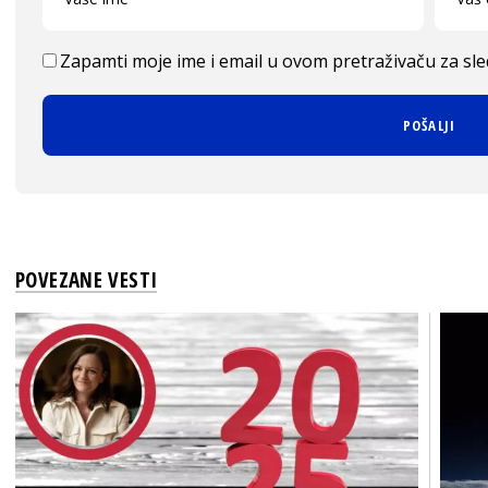
Zapamti moje ime i email u ovom pretraživaču za sl
POVEZANE VESTI