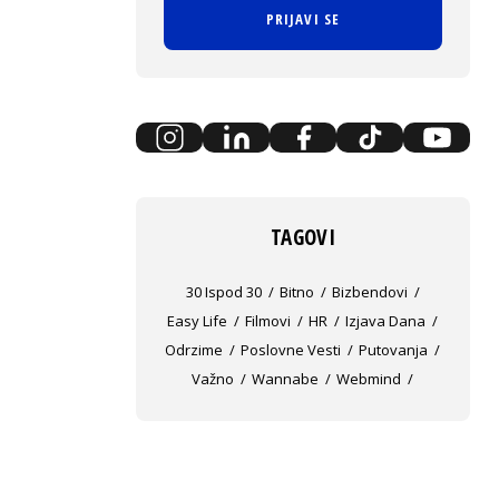
PRIJAVI SE
TAGOVI
30 Ispod 30
Bitno
Bizbendovi
Easy Life
Filmovi
HR
Izjava Dana
Odrzime
Poslovne Vesti
Putovanja
Važno
Wannabe
Webmind