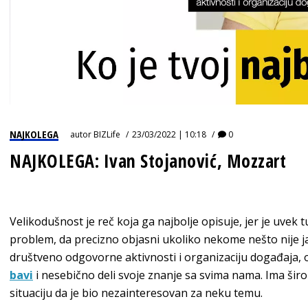
NAJKOLEGA
autor
BIZLife
23/03/2022 | 10:18
0
NAJKOLEGA: Ivan Stojanović, Mozzart
Velikodušnost je reč koja ga najbolje opisuje, jer je uvek 
problem, da precizno objasni ukoliko nekome nešto nije 
društveno odgovorne aktivnosti i organizaciju događaja, o
bavi
i nesebično deli svoje znanje sa svima nama. Ima širo
situaciju da je bio nezainteresovan za neku temu.