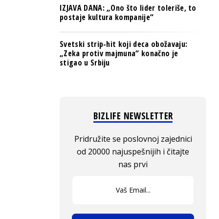
IZJAVA DANA: „Ono što lider toleriše, to
postaje kultura kompanije“
Svetski strip-hit koji deca obožavaju:
„Zeka protiv majmuna“ konačno je
stigao u Srbiju
BIZLIFE NEWSLETTER
Pridružite se poslovnoj zajednici
od 20000 najuspešnijih i čitajte
nas prvi