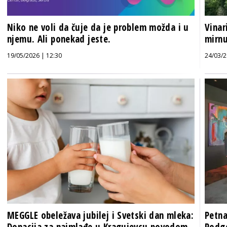
Niko ne voli da čuje da je problem možda i u
Vinar
njemu. Ali ponekad jeste.
mirnu
19/05/2026 | 12:30
24/03/2
MEGGLE obeležava jubilej i Svetski dan mleka:
Petna
Donacija za najmlađe u Kragujevcu povodom
Podg