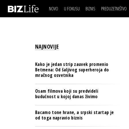
NOVO
U FOKUSU
BIZNIS
PREDUZETNIŠTVO
IZJAVA DANA
BIZNIS SCENA
VIDEO
REAL ESTATE
IZJAVA DANA
BIZNIS SCENA
BREND I KOMUNIKACI
VIDEO
REAL ESTATE
ESG & ENERGY
NAJNOVIJE
BREND I KOMUNIKACI
BANKE
ESG & ENERGY
OSIGURANJE
Kako je jedan strip zauvek promenio
BANKE
Betmena: Od šaljivog superheroja do
TECH I AI
mračnog osvetnika
OSIGURANJE
BIZNIS & SPORT
TECH I AI
Osam filmova koji su predvideli
PULS REGIONA
budućnost u kojoj danas živimo
BIZNIS & SPORT
NOVO NA RAFU
PULS REGIONA
Bacamo tone hrane, a srpski startap je
od toga napravio biznis
NOVO NA RAFU