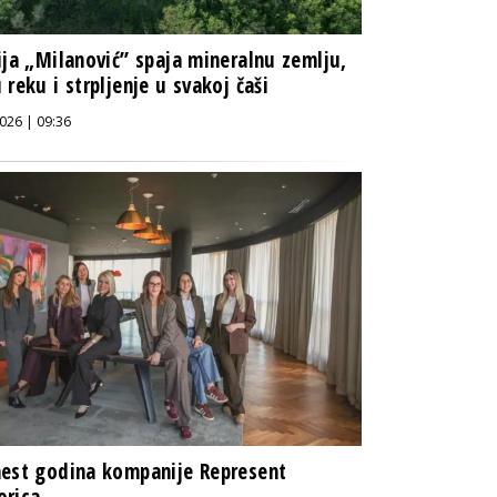
ija „Milanović” spaja mineralnu zemlju,
 reku i strpljenje u svakoj čaši
026 | 09:36
est godina kompanije Represent
orica