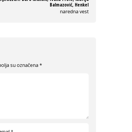
Balmazović, Henkel
naredna vest
olja su označena
*