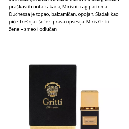
praškastih nota kakaoa; Mirisni trag parfema
Duchessa je topao, balzamičan, opojan. Sladak kao
piće. trešnja i šećer, prava opsesija. Miris Gritti
žene – smeo i odlučan.