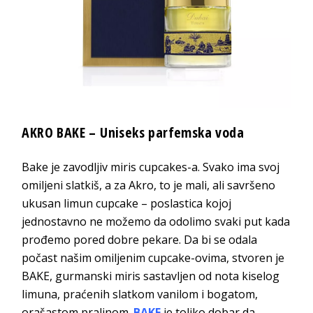
AKRO BAKE – Uniseks parfemska voda
Bake je zavodljiv miris cupcakes-a. Svako ima svoj
omiljeni slatkiš, a za Akro, to je mali, ali savršeno
ukusan limun cupcake – poslastica kojoj
jednostavno ne možemo da odolimo svaki put kada
prođemo pored dobre pekare. Da bi se odala
počast našim omiljenim cupcake-ovima, stvoren je
BAKE, gurmanski miris sastavljen od nota kiselog
limuna, praćenih slatkom vanilom i bogatom,
orašastom pralinom.
BAKE
je toliko dobar da