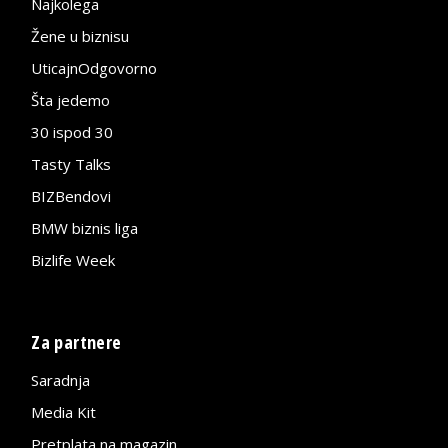
Najkolega
Žene u biznisu
UticajnOdgovorno
Šta jedemo
30 ispod 30
Tasty Talks
BIZBendovi
BMW biznis liga
Bizlife Week
Za partnere
Saradnja
Media Kit
Pretplata na magazin