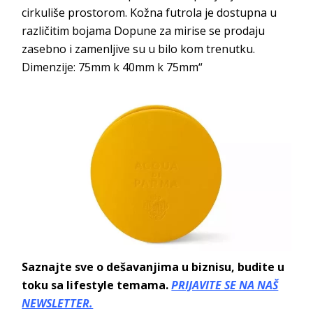
cirkuliše prostorom. Kožna futrola je dostupna u
različitim bojama Dopune za mirise se prodaju
zasebno i zamenljive su u bilo kom trenutku.
Dimenzije: 75mm k 40mm k 75mm“
Saznajte sve o dešavanjima u biznisu, budite u
toku sa lifestyle temama.
PRIJAVITE SE NA NAŠ
NEWSLETTER.