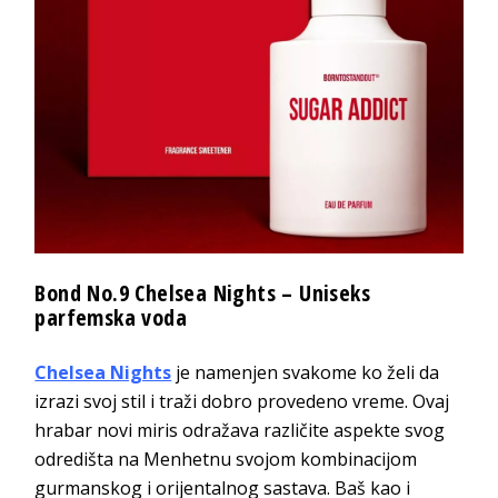
Bond No.9 Chelsea Nights – Uniseks
parfemska voda
Chelsea Nights
je namenjen svakome ko želi da
izrazi svoj stil i traži dobro provedeno vreme. Ovaj
hrabar novi miris odražava različite aspekte svog
odredišta na Menhetnu svojom kombinacijom
gurmanskog i orijentalnog sastava. Baš kao i