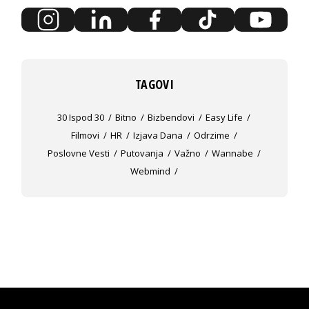
TAGOVI
30 Ispod 30
Bitno
Bizbendovi
Easy Life
Filmovi
HR
Izjava Dana
Odrzime
Poslovne Vesti
Putovanja
Važno
Wannabe
Webmind