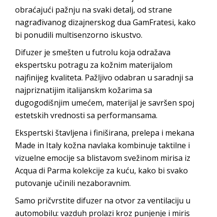
obraćajući pažnju na svaki detalj, od strane
nagrađivanog dizajnerskog dua GamFratesi, kako
bi ponudili multisenzorno iskustvo.
Difuzer je smešten u futrolu koja odražava
ekspertsku potragu za kožnim materijalom
najfinijeg kvaliteta. Pažljivo odabran u saradnji sa
najpriznatijim italijanskm kožarima sa
dugogodišnjim umećem, materijal je savršen spoj
estetskih vrednosti sa performansama.
Ekspertski štavljena i finiširana, prelepa i mekana
Made in Italy kožna navlaka kombinuje taktilne i
vizuelne emocije sa blistavom svežinom mirisa iz
Acqua di Parma kolekcije za kuću, kako bi svako
putovanje učinili nezaboravnim.
Samo pričvrstite difuzer na otvor za ventilaciju u
automobilu: vazduh prolazi kroz punjenje i miris