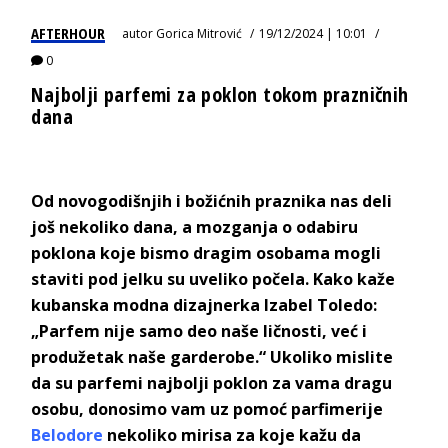
AFTERHOUR
autor
Gorica Mitrović
19/12/2024 | 10:01
0
Najbolji parfemi za poklon tokom prazničnih
dana
Od novogodišnjih i božićnih praznika nas deli
još nekoliko dana, a mozganja o odabiru
poklona koje bismo dragim osobama mogli
staviti pod jelku su uveliko počela. Kako kaže
kubanska modna dizajnerka Izabel Toledo:
„Parfem nije samo deo naše ličnosti, već i
produžetak naše garderobe.“ Ukoliko mislite
da su parfemi najbolji poklon za vama dragu
osobu, donosimo vam uz pomoć parfimerije
Belodore
nekoliko mirisa za koje kažu da