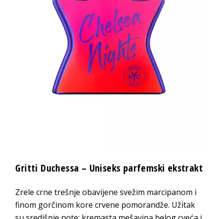
Gritti Duchessa – Uniseks parfemski ekstrakt
Zrele crne trešnje obavijene svežim marcipanom i
finom gorčinom kore crvene pomorandže. Užitak
su središnje note: kremasta mešavina belog cveća i