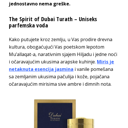
jednostavno nema greške.
The Spirit of Dubai Turath – Uniseks
parfemska voda
Kako putujete kroz zemlju, u Vas prodire drevna
kultura, obogaćujući Vas poetskom lepotom
Mu’allaqat-a, narativnim sjajem Hiljadu i jedne noći
i očaravajućim ukusima arapske kuhinje.
Miris je
netaknuta esencija jasmina
i vanile pomešana
sa zemljanim ukusima pačulija i kože, pojačana
očaravajućim mirisima sive ambre i dimnih nota.