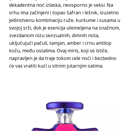
dekadentna noć izlaska, neosporno je seksi. Na
vrhu ima začinjeni i topao šafran i lešnik, izuzetno
jedinstvenu kombinaciju ruže, kurkume i susama u
svojoj srži, dok je esencija utemeljena na snažnom,
zvezdanom nizu senzualnih, dimnih nota,
uključujući pačuli, tamjan, amber i crnu antilop
kožu, među ostalima. Ovaj miris, koji se ističe,
napravljen je da traje tokom cele noći i bezbedno
će vas vratiti kući u sitnim jutarnjim satima.