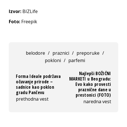
Izvor:
BIZLife
Foto:
Freepik
belodore
/
praznici
/
preporuke
/
pokloni
/
parfemi
Najlepši BOŽIĆNI
Forma Ideale podržava
MARKETI u Beogradu:
očuvanje prirode –
Evo kako provesti
sadnice kao poklon
praznične dane u
gradu Pančevu
prestonici (FOTO)
prethodna vest
naredna vest