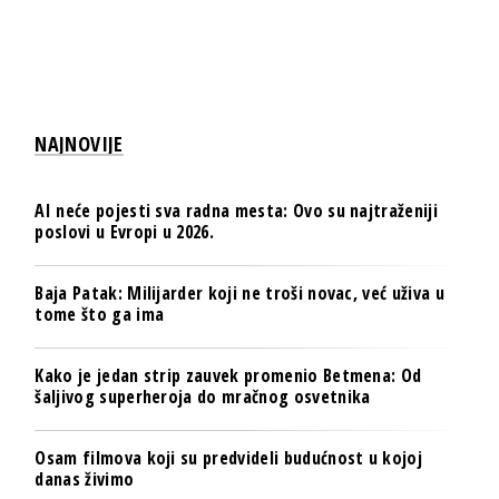
NAJNOVIJE
AI neće pojesti sva radna mesta: Ovo su najtraženiji
poslovi u Evropi u 2026.
Baja Patak: Milijarder koji ne troši novac, već uživa u
tome što ga ima
Kako je jedan strip zauvek promenio Betmena: Od
šaljivog superheroja do mračnog osvetnika
Osam filmova koji su predvideli budućnost u kojoj
danas živimo