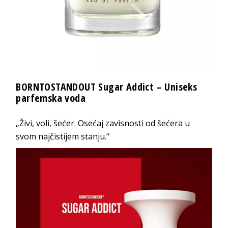
BORNTOSTANDOUT Sugar Addict – Uniseks
parfemska voda
„Živi, voli, šećer. Osećaj zavisnosti od šećera u
svom najčistijem stanju.“