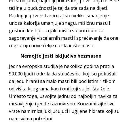
Po studijama, najbolji pokazatelj povećanja telesne
težine u budućnosti je taj da ste sada na dijeti.
Razlog je prvenstveno taj što veliko smanjenje
unosa kalorija umanjuje snagu, mišićnu masu i
gustinu kostiju – a jaki mišići su potrebni za
sagorevanje viscelarnih masti i sprečavanje da one
regrutuju nove ćelije da skladište masti.
Nemojte jesti isključivo bezmasno
Jedna evropska studija je nekoliko godina pratila
90.000 ljudi i otkrila da su učesnici koji su pokušali
da jedu hranu sa malo masti bili pod istim rizikom
od viška kilograma kao i oni koji su jeli šta žele.
Umesto toga, usvojite jednu od najboljih navika za
mršavljenje i jedite raznovrsno. Konzumirajte sve
vrste namirnica, uključujući i ugljene hidrate koji su
nam svima potrebni.