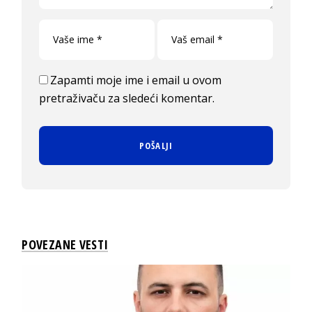
Zapamti moje ime i email u ovom
pretraživaču za sledeći komentar.
POVEZANE VESTI