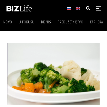
NOVO
U FOKUSU
BIZNIS
PREDUZETNIŠTVO
KARIJERA