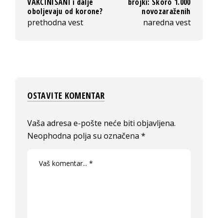
VAKCINISANI i dalje
brojki: Skoro 1.000
oboljevaju od korone?
novozaraženih
prethodna vest
naredna vest
OSTAVITE KOMENTAR
Vaša adresa e-pošte neće biti objavljena.
Neophodna polja su označena
*