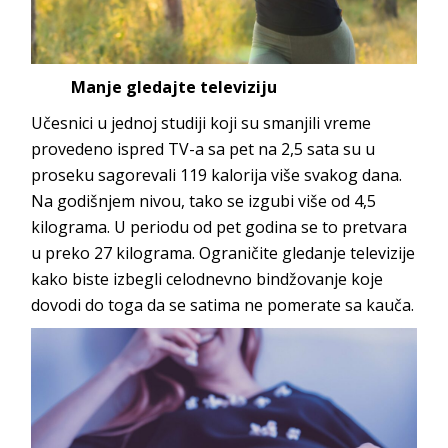
Manje gledajte televiziju
Učesnici u jednoj studiji koji su smanjili vreme
provedeno ispred TV-a sa pet na 2,5 sata su u
proseku sagorevali 119 kalorija više svakog dana.
Na godišnjem nivou, tako se izgubi više od 4,5
kilograma. U periodu od pet godina se to pretvara
u preko 27 kilograma. Ograničite gledanje televizije
kako biste izbegli celodnevno bindžovanje koje
dovodi do toga da se satima ne pomerate sa kauča.