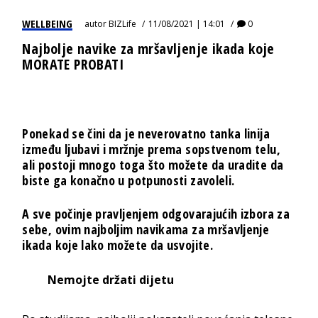
WELLBEING
autor
BIZLife
11/08/2021 | 14:01
0
Najbolje navike za mršavljenje ikada koje
MORATE PROBATI
Ponekad se čini da je neverovatno tanka linija
između ljubavi i mržnje prema sopstvenom telu,
ali postoji mnogo toga što možete da uradite da
biste ga konačno u potpunosti zavoleli.
A sve počinje pravljenjem odgovarajućih izbora za
sebe, ovim najboljim navikama za mršavljenje
ikada koje lako možete da usvojite.
Nemojte držati dijetu