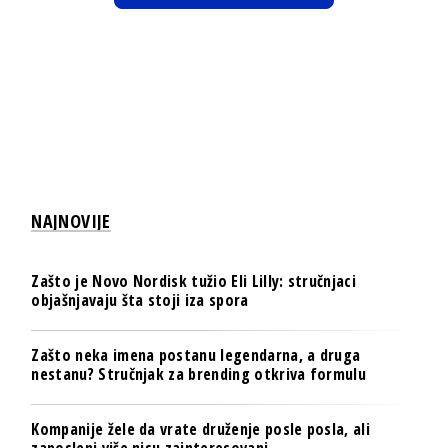
NAJNOVIJE
Zašto je Novo Nordisk tužio Eli Lilly: stručnjaci
objašnjavaju šta stoji iza spora
Zašto neka imena postanu legendarna, a druga
nestanu? Stručnjak za brending otkriva formulu
Kompanije žele da vrate druženje posle posla, ali
zaposleni više nisu zainteresovani