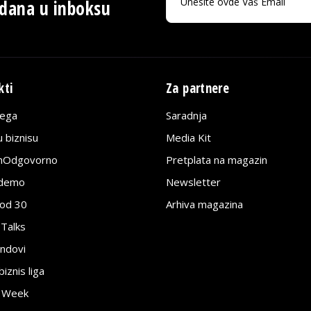
 dana u inboksu
kti
Za partnere
lega
Saradnja
 biznisu
Media Kit
jnOdgovorno
Pretplata na magazin
edemo
Newsletter
pod 30
Arhiva magazina
 Talks
ndovi
znis liga
e Week