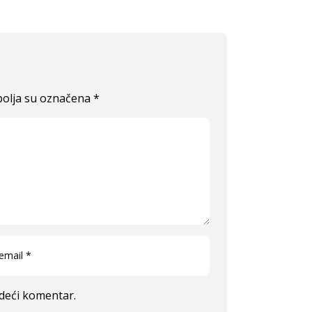
olja su označena
*
edeći komentar.