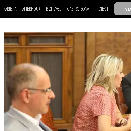
KARIJERA
AFTERHOUR
BIZTRAVEL
GASTRO ZONA
PROJEKTI
NE
POSAO
FILM I SCENA
NAJKOLEGA
LJUDI (HR)
KNJIGE
TASTY TALKS
POSAO
FILM I SCENA
NAJKOLEGA
JE
MOJ UGAO
AUTO SVET
30 ISPOD 30
LJUDI (HR)
KNJIGE
TASTY TALKS
USAVRŠAVANJE
STIL
BACK TO OFFIC
JE
MOJ UGAO
AUTO SVET
30 ISPOD 30
KNOW-HOW
WELLBEING
BIZBENDOVI
USAVRŠAVANJE
STIL
BACK TO OFFIC
BIZKOLEGIJUM
KNOW-HOW
WELLBEING
BIZBENDOVI
BMW BIZNIS LIG
BIZKOLEGIJUM
BIZLIFE WEEK
BMW BIZNIS LIG
IZJAVA GODINE
BIZLIFE WEEK
IZJAVA GODINE