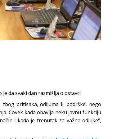
 je da svaki dan razmišlja o ostavci.
 zbog pritisaka, odijuma ili podrške, nego
nja. Čovek kada obavlja neku javnu funkciju
način i kada je trenutak za važne odluke“,