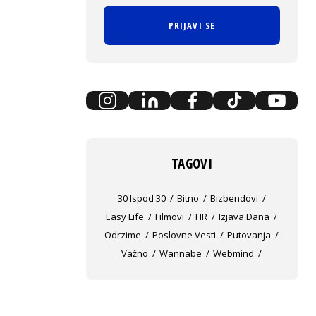
PRIJAVI SE
TAGOVI
30 Ispod 30
Bitno
Bizbendovi
Easy Life
Filmovi
HR
Izjava Dana
Odrzime
Poslovne Vesti
Putovanja
Važno
Wannabe
Webmind