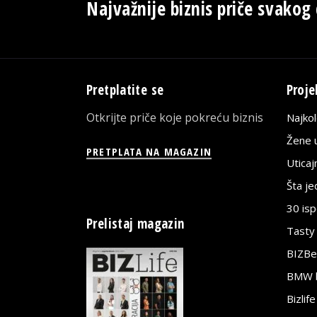
Najvažnije biznis priče svakog
Pretplatite se
Proje
Otkrijte priče koje pokreću biznis
Najko
Žene u
PRETPLATA NA MAGAZIN
Utica
Šta j
30 is
Prelistaj magazin
Tasty
BIZBe
BMW bi
Bizlif