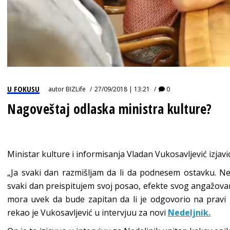
U FOKUSU
autor
BIZLife
27/09/2018 | 13:21
0
Nagoveštaj odlaska ministra kulture?
Ministar kulture i informisanja Vladan Vukosavljević izjavio
„Ja svaki dan razmišljam da li da podnesem ostavku. Ne
svaki dan preispitujem svoj posao, efekte svog angažova
mora uvek da bude zapitan da li je odgovorio na pravi 
rekao je Vukosavljević u intervjuu za novi
Nedeljnik.