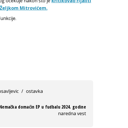
ilog očekuje nakon što je
kritikovao rijaliti
a Željkom Mitrovićem.
unkcije.
savljevic
/
ostavka
Nemačka domaćin EP u fudbalu 2024. godine
naredna vest