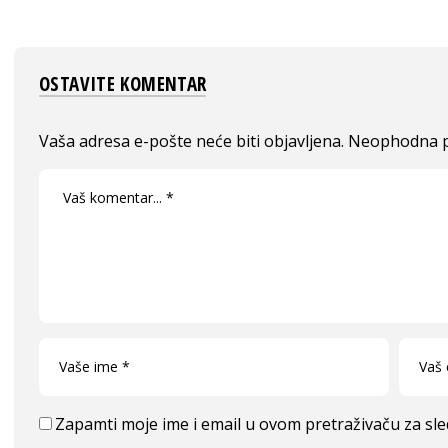
OSTAVITE KOMENTAR
Vaša adresa e-pošte neće biti objavljena.
Neophodna p
Zapamti moje ime i email u ovom pretraživaču za sl