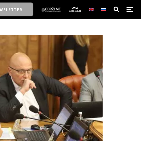
WSLETTER
E/SCHOOL
E/SCHOOL
A
A