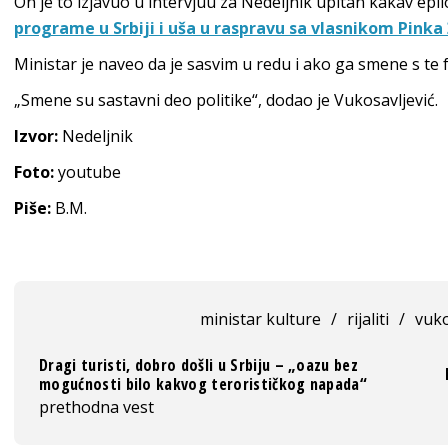
On je to izjavuo u intervjuu za Nedeljnik upitan kakav ep
programe u Srbiji i uša u raspravu sa vlasnikom Pink
Ministar je naveo da je sasvim u redu i ako ga smene s te f
„Smene su sastavni deo politike“, dodao je Vukosavljević.
Izvor:
Nedeljnik
Foto:
youtube
Piše:
B.M.
ministar kulture
/
rijaliti
/
vuko
Dragi turisti, dobro došli u Srbiju – „oazu bez
mogućnosti bilo kakvog terorističkog napada“
prethodna vest