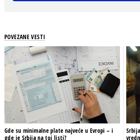
POVEZANE VESTI
Gde su minimalne plate najveće u Evropi – i
Srbij
gde je Srbija na toj listi?
vredn