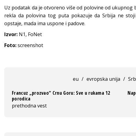
Uz podatak da je otvoreno više od polovine od ukupnog b
rekla da polovina tog puta pokazuje da Srbija ne stoji
opstaje, mada ima uspone i padove.
Izvor:
N1, FoNet
Foto:
screenshot
eu
/
evropska unija
/
Srb
Francuz „prozvao“ Crnu Goru: Sve u rukama 12
Nap
porodica
prethodna vest