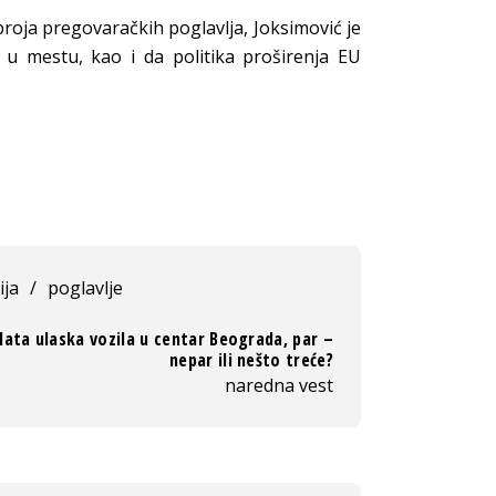
roja pregovaračkih poglavlja, Joksimović je
 u mestu, kao i da politika proširenja EU
ija
/
poglavlje
lata ulaska vozila u centar Beograda, par –
nepar ili nešto treće?
naredna vest