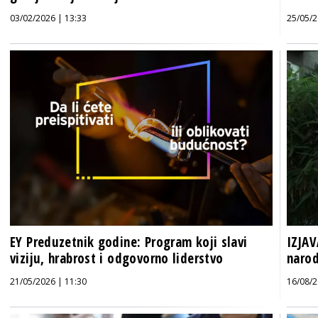
03/02/2026 | 13:33
25/05/2
EY Preduzetnik godine: Program koji slavi
IZJAV
viziju, hrabrost i odgovorno liderstvo
narod
21/05/2026 | 11:30
16/08/2