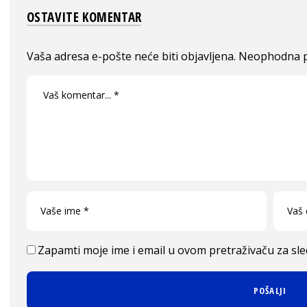
OSTAVITE KOMENTAR
Vaša adresa e-pošte neće biti objavljena.
Neophodna p
Zapamti moje ime i email u ovom pretraživaču za sl