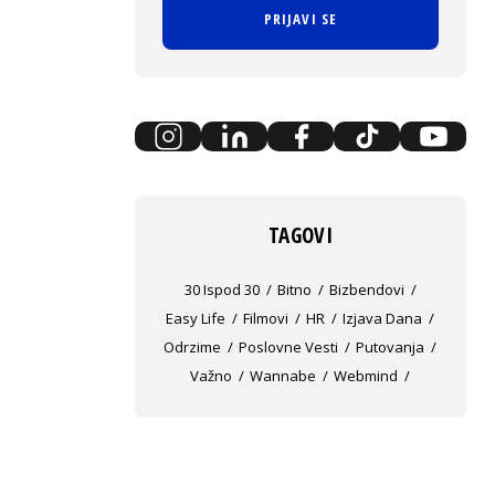
PRIJAVI SE
TAGOVI
30 Ispod 30
Bitno
Bizbendovi
Easy Life
Filmovi
HR
Izjava Dana
Odrzime
Poslovne Vesti
Putovanja
Važno
Wannabe
Webmind