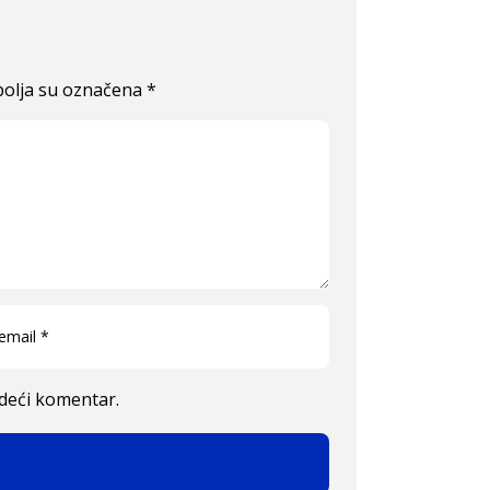
olja su označena
*
edeći komentar.