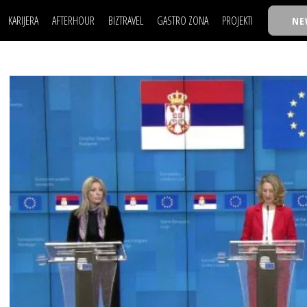
KARIJERA
AFTERHOUR
BIZTRAVEL
GASTRO ZONA
PROJEKTI
NE
POSAO
FILM I SCENA
NAJKOLEGA
LJUDI (HR)
KNJIGE
TASTY TALKS
POSAO
FILM I SCENA
NAJKOLEGA
JE
MOJ UGAO
AUTO SVET
30 ISPOD 30
LJUDI (HR)
KNJIGE
TASTY TALKS
USAVRŠAVANJE
STIL
BACK TO OFFIC
JE
MOJ UGAO
AUTO SVET
30 ISPOD 30
KNOW-HOW
WELLBEING
BIZBENDOVI
USAVRŠAVANJE
STIL
BACK TO OFFIC
BIZKOLEGIJUM
KNOW-HOW
WELLBEING
BIZBENDOVI
BMW BIZNIS LIG
BIZKOLEGIJUM
BIZLIFE WEEK
BMW BIZNIS LIG
IZJAVA GODINE
BIZLIFE WEEK
IZJAVA GODINE