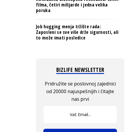
filma, četiri milijarde i jedna velika
poruka
Job hugging menja tržište rada:
Zaposleni se sve više drže sigurnosti, ali
to može imati posledice
BIZLIFE NEWSLETTER
Pridružite se poslovnoj zajednici
od 20000 najuspešnijih i čitajte
nas prvi