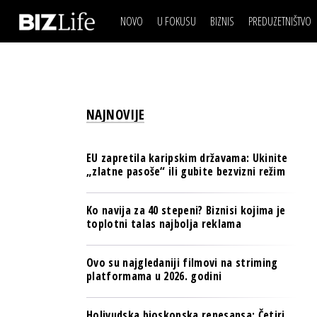
NOVO
U FOKUSU
BIZNIS
PREDUZETNIŠTVO
IZJAVA DANA
BIZNIS SCENA
VIDEO
REAL ESTATE
IZJAVA DANA
BIZNIS SCENA
BREND I KOMUNIKACI
VIDEO
REAL ESTATE
ESG & ENERGY
NAJNOVIJE
BREND I KOMUNIKACI
BANKE
ESG & ENERGY
OSIGURANJE
EU zapretila karipskim državama: Ukinite
BANKE
„zlatne pasoše“ ili gubite bezvizni režim
TECH I AI
OSIGURANJE
BIZNIS & SPORT
Ko navija za 40 stepeni? Biznisi kojima je
TECH I AI
toplotni talas najbolja reklama
PULS REGIONA
BIZNIS & SPORT
NOVO NA RAFU
Ovo su najgledaniji filmovi na striming
PULS REGIONA
platformama u 2026. godini
NOVO NA RAFU
Holivudska bioskopska renesansa: Četiri