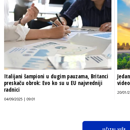
Italijani šampioni u dugim pauzama, Britanci
Jedan
preskaču obrok: Evo ko su u EU najvredniji
video
radnici
20/01/2
04/09/2025 | 09:01
UČITAJ VIŠE