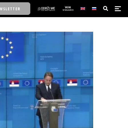
WSLETTER
E/SCHOOL
E/SCHOOL
A
A