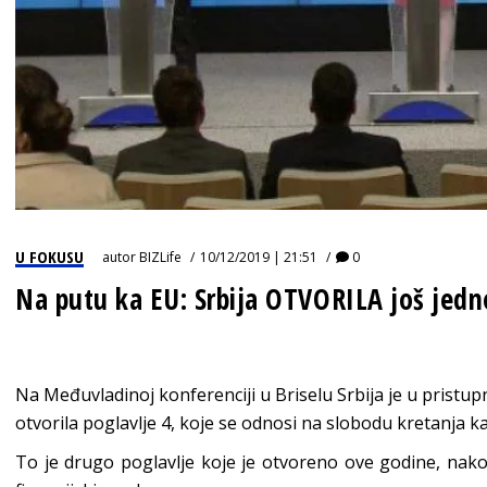
U FOKUSU
autor
BIZLife
10/12/2019 | 21:51
0
Na putu ka EU: Srbija OTVORILA još jed
Na Međuvladinoj konferenciji u Briselu Srbija je u pris
otvorila poglavlje 4, koje se odnosi na slobodu kretanja ka
To je drugo poglavlje koje je otvoreno ove godine, nako