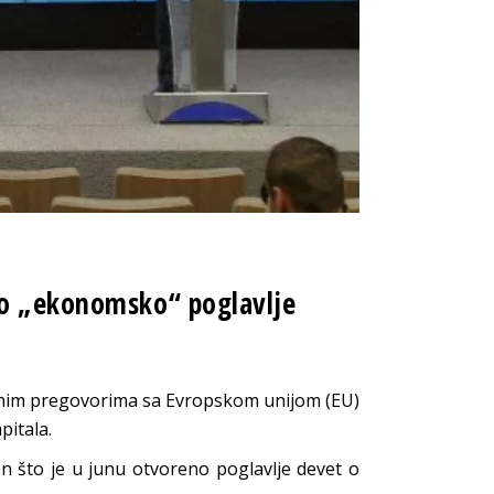
no „ekonomsko“ poglavlje
tupnim pregovorima sa Evropskom unijom (EU)
pitala.
n što je u junu otvoreno poglavlje devet o