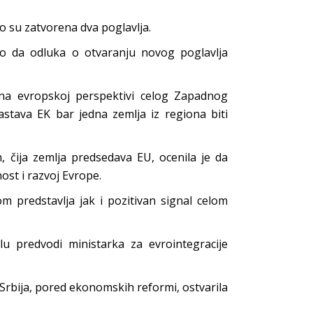
no su zatvorena dva poglavlja.
io da odluka o otvaranju novog poglavlja
ena evropskoj perspektivi celog Zapadnog
stava EK bar jedna zemlja iz regiona biti
 čija zemlja predsedava EU, ocenila je da
ost i razvoj Evrope.
om predstavlja jak i pozitivan signal celom
lu predvodi ministarka za evrointegracije
e Srbija, pored ekonomskih reformi, ostvarila