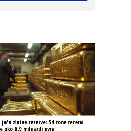
a jača zlatne rezerve: 54 tone rezervi
e oko 6,9 milijardi evra