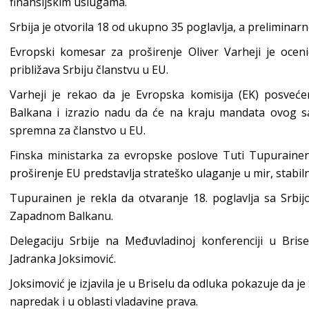
finansijskim uslugama.
Srbija je otvorila 18 od ukupno 35 poglavlja, a preliminar
Evropski komesar za proširenje Oliver Varheji je ocen
približava Srbiju članstvu u EU.
Varheji je rekao da je Evropska komisija (EK) posveć
Balkana i izrazio nadu da će na kraju mandata ovog sa
spremna za članstvo u EU.
Finska ministarka za evropske poslove Tuti Tupurainen,
proširenje EU predstavlja strateško ulaganje u mir, stabiln
Tupurainen je rekla da otvaranje 18. poglavlja sa Srbij
Zapadnom Balkanu.
Delegaciju Srbije na Međuvladinoj konferenciji u Brise
Jadranka Joksimović.
Joksimović je izjavila je u Briselu da odluka pokazuje da j
napredak i u oblasti vladavine prava.