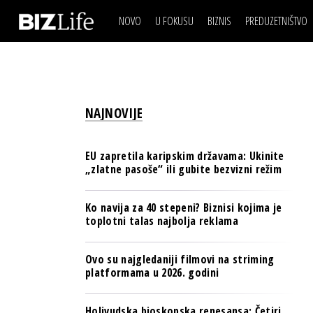
NOVO
U FOKUSU
BIZNIS
PREDUZETNIŠTVO
IZJAVA DANA
BIZNIS SCENA
VIDEO
REAL ESTATE
IZJAVA DANA
BIZNIS SCENA
BREND I KOMUNIKACI
VIDEO
REAL ESTATE
ESG & ENERGY
NAJNOVIJE
BREND I KOMUNIKACI
BANKE
ESG & ENERGY
OSIGURANJE
EU zapretila karipskim državama: Ukinite
BANKE
„zlatne pasoše“ ili gubite bezvizni režim
TECH I AI
OSIGURANJE
BIZNIS & SPORT
Ko navija za 40 stepeni? Biznisi kojima je
TECH I AI
toplotni talas najbolja reklama
PULS REGIONA
BIZNIS & SPORT
NOVO NA RAFU
Ovo su najgledaniji filmovi na striming
PULS REGIONA
platformama u 2026. godini
NOVO NA RAFU
Holivudska bioskopska renesansa: Četiri