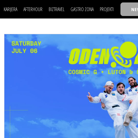
KARIJERA
AFTERHOUR
BIZTRAVEL
GASTRO ZONA
PROJEKTI
NE
POSAO
FILM I SCENA
NAJKOLEGA
LJUDI (HR)
KNJIGE
TASTY TALKS
POSAO
FILM I SCENA
NAJKOLEGA
JE
MOJ UGAO
AUTO SVET
30 ISPOD 30
LJUDI (HR)
KNJIGE
TASTY TALKS
USAVRŠAVANJE
STIL
BACK TO OFFICE/SCHOOL
JE
MOJ UGAO
AUTO SVET
30 ISPOD 30
KNOW-HOW
WELLBEING
BIZBENDOVI
USAVRŠAVANJE
STIL
BACK TO OFFICE/SCHOOL
BIZKOLEGIJUM
KNOW-HOW
WELLBEING
BIZBENDOVI
BMW BIZNIS LIGA
BIZKOLEGIJUM
BIZLIFE WEEK
BMW BIZNIS LIGA
IZJAVA GODINE
BIZLIFE WEEK
IZJAVA GODINE