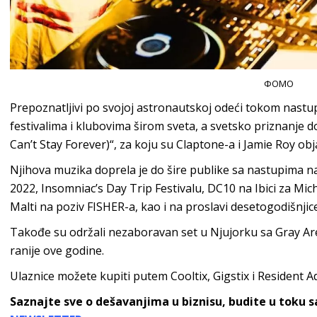
ФОМО
Prepoznatljivi po svojoj astronautskoj odeći tokom nastu
festivalima i klubovima širom sveta, a svetsko priznanje 
Can’t Stay Forever)“, za koju su Claptone-a i Jamie Roy obj
Njihova muzika doprela je do šire publike sa nastupima n
2022, Insomniac’s Day Trip Festivalu, DC10 na Ibici za Mich
Malti na poziv FISHER-a, kao i na proslavi desetogodišnji
Takođe su održali nezaboravan set u Njujorku sa Gray Ar
ranije ove godine.
Ulaznice možete kupiti putem Cooltix, Gigstix i Resident A
Saznajte sve o dešavanjima u biznisu, budite u toku 