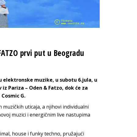
FATZO prvi put u Beogradu
lektronske muzike, u subotu 6.jula, u
 iz Pariza – Oden & Fatzo, dok će za
 Cosmic G.
 muzičkih uticaja, a njihovi individualni
ihovoj muzici i energičnim live nastupima
nimal, house i funky techno, pružajući