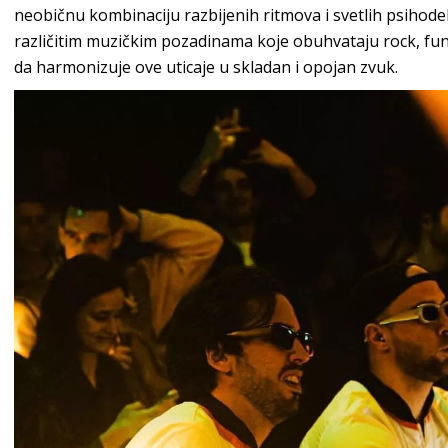
neobičnu kombinaciju razbijenih ritmova i svetlih psihode
različitim muzičkim pozadinama koje obuhvataju rock, funk
da harmonizuje ove uticaje u skladan i opojan zvuk.