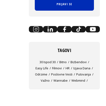
PRIJAVI SE
TAGOVI
30 Ispod 30
Bitno
Bizbendovi
Easy Life
Filmovi
HR
Izjava Dana
Odrzime
Poslovne Vesti
Putovanja
Važno
Wannabe
Webmind