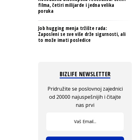
filma, četiri milijarde i jedna velika
poruka
Job hugging menja tržište rada:
Zaposleni se sve više drže sigurnosti, ali
to može imati posledice
BIZLIFE NEWSLETTER
Pridružite se poslovnoj zajednici
od 20000 najuspešnijih i čitajte
nas prvi