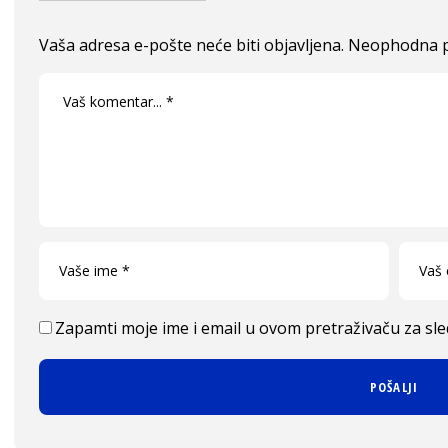
Vaša adresa e-pošte neće biti objavljena.
Neophodna p
Zapamti moje ime i email u ovom pretraživaču za sl