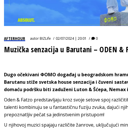
AFTERHOUR
autor
BIZLife
02/07/2024 | 20:01
0
Muzička senzacija u Barutani – ODEN & 
Dugo očekivani ФОМО događaj u beogradskom hramu e
Barutanu stiže svetska house senzacija i čuveni sastav
domaću podršku biti zaduženi Luton & Šćepa, Nemax i
Oden & Fatzo predstavljaju kroz svoje setove spoj različitih
talenti kombinuju se u fantastičnu fuziju zvuka, dajući nj
prepoznatljiv pečat sa jedinstvenim pristupom!
U njihovoj muzici spajaju različite žanrove, uključujući mi