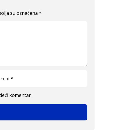
olja su označena
*
edeći komentar.