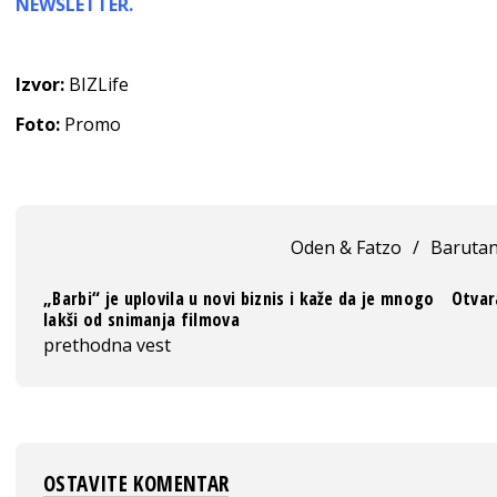
NEWSLETTER.
Izvor:
BIZLife
Foto:
Promo
Oden & Fatzo
/
Baruta
„Barbi“ je uplovila u novi biznis i kaže da je mnogo
Otvar
lakši od snimanja filmova
prethodna vest
OSTAVITE KOMENTAR