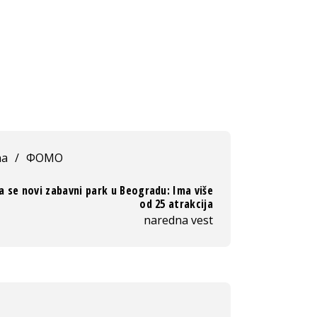
na
/
ФОМО
a se novi zabavni park u Beogradu: Ima više
od 25 atrakcija
naredna vest