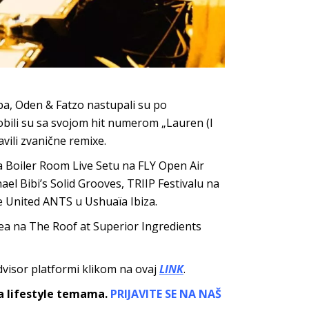
pa, Oden & Fatzo nastupali su po
dobili su sa svojom hit numerom „Lauren (I
avili zvanične remixe.
a Boiler Room Live Setu na FLY Open Air
ael Bibi’s Solid Grooves, TRIIP Festivalu na
ce United ANTS u Ushuaïa Ibiza.
ea na The Roof at Superior Ingredients
dvisor platformi klikom na ovaj
LINK
.
sa lifestyle temama.
PRIJAVITE SE NA NAŠ