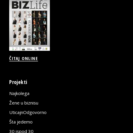
ČITAJ ONLINE
Projekti
Najkolega
Žene u biznisu
UticajnOdgovorno
Šta jedemo
30 ispod 30