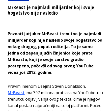
MrBeast je najmlađi milijarder koji svoje
bogatstvo nije nasledio
Poznati jutjuber MrBeast trenutno je najmlađi
milijarder koji nije nasledio svoje bogatstvo od
nekog drugog, poput roditelja. To je samo
jedna od zapanjujućih činjenica koje prate
MrBeasta, koji je svoje carstvo gradio
postepeno, počevši od svog prvog YouTube
videa još 2012. godine.
Pravim imenom Džejms Stiven Donaldson,
MrBeast
ima 397 miliona pratilaca na YouTube-u u
trenutku objavljivanja ovog teksta, čime je njegov
kanal postao najpraćeniji na celoj platformi. Počeo