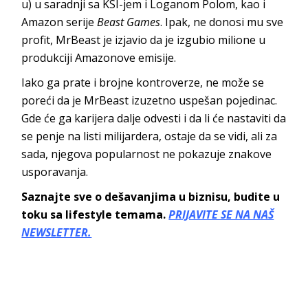
u) u saradnji sa KSI-jem i Loganom Polom, kao i
Amazon serije
Beast Games
. Ipak, ne donosi mu sve
profit, MrBeast je izjavio da je izgubio milione u
produkciji Amazonove emisije.
Iako ga prate i brojne kontroverze, ne može se
poreći da je MrBeast izuzetno uspešan pojedinac.
Gde će ga karijera dalje odvesti i da li će nastaviti da
se penje na listi milijardera, ostaje da se vidi, ali za
sada, njegova popularnost ne pokazuje znakove
usporavanja.
Saznajte sve o dešavanjima u biznisu, budite u
toku sa lifestyle temama.
PRIJAVITE SE NA NAŠ
NEWSLETTER.