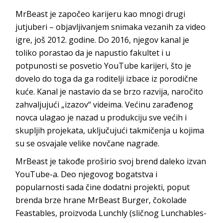
MrBeast je započeo karijeru kao mnogi drugi
jutjuberi – objavljivanjem snimaka vezanih za video
igre, još 2012. godine. Do 2016, njegov kanal je
toliko porastao da je napustio fakultet i u
potpunosti se posvetio YouTube karijeri, što je
dovelo do toga da ga roditelji izbace iz porodične
kuće. Kanal je nastavio da se brzo razvija, naročito
zahvaljujući „izazov“ videima. Većinu zarađenog
novca ulagao je nazad u produkciju sve većih i
skupljih projekata, uključujući takmičenja u kojima
su se osvajale velike novčane nagrade.
MrBeast je takođe proširio svoj brend daleko izvan
YouTube-a. Deo njegovog bogatstva i
popularnosti sada čine dodatni projekti, poput
brenda brze hrane MrBeast Burger, čokolade
Feastables, proizvoda Lunchly (sličnog Lunchables-