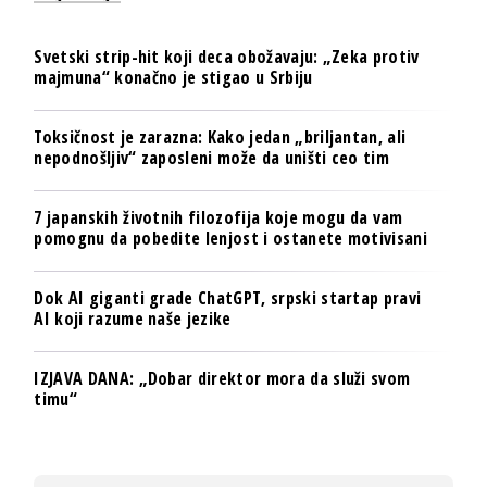
Svetski strip-hit koji deca obožavaju: „Zeka protiv
majmuna“ konačno je stigao u Srbiju
Toksičnost je zarazna: Kako jedan „briljantan, ali
nepodnošljiv“ zaposleni može da uništi ceo tim
7 japanskih životnih filozofija koje mogu da vam
pomognu da pobedite lenjost i ostanete motivisani
Dok AI giganti grade ChatGPT, srpski startap pravi
AI koji razume naše jezike
IZJAVA DANA: „Dobar direktor mora da služi svom
timu“