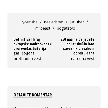
youtube
/
nasledstvo
/
jutjuber
/
mrbeast
/
bogatstvo
Definitivan kraj
350 načina da jedete
evropske nade: Švedski
bolje: dmBio kao
proizvođač baterija
saveznik u svakom
gasi pogone
obroku dana
prethodna vest
naredna vest
OSTAVITE KOMENTAR