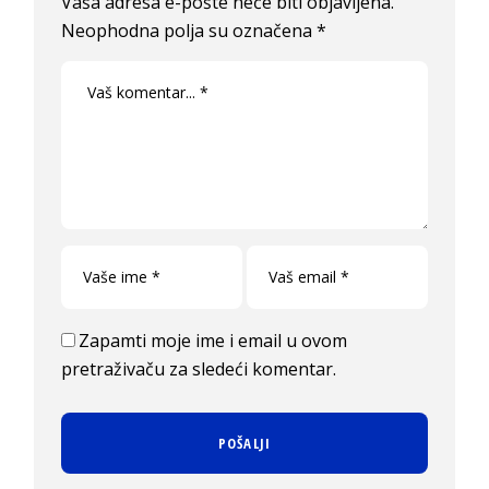
Vaša adresa e-pošte neće biti objavljena.
Neophodna polja su označena
*
Zapamti moje ime i email u ovom
pretraživaču za sledeći komentar.