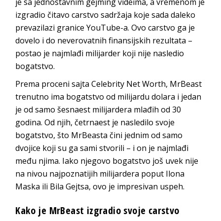
je sa jednostavnim gejming videima, a vremenom je
izgradio čitavo carstvo sadržaja koje sada daleko
prevazilazi granice YouTube-a. Ovo carstvo ga je
dovelo i do neverovatnih finansijskih rezultata –
postao je najmlađi milijarder koji nije nasledio
bogatstvo.
Prema proceni sajta Celebrity Net Worth, MrBeast
trenutno ima bogatstvo od milijardu dolara i jedan
je od samo šesnaest milijardera mlađih od 30
godina. Od njih, četrnaest je nasledilo svoje
bogatstvo, što MrBeasta čini jednim od samo
dvojice koji su ga sami stvorili – i on je najmlađi
među njima. Iako njegovo bogatstvo još uvek nije
na nivou najpoznatijih milijardera poput Ilona
Maska ili Bila Gejtsa, ovo je impresivan uspeh.
Kako je MrBeast izgradio svoje carstvo