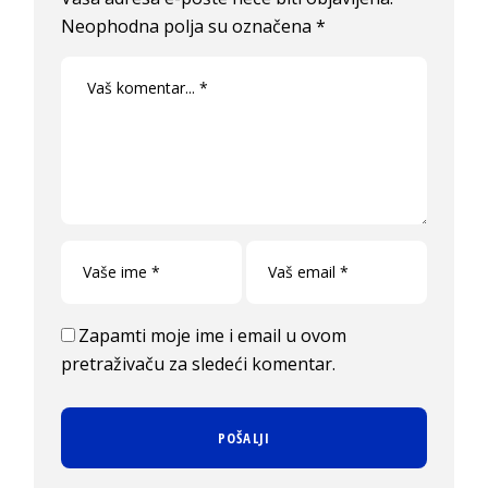
Neophodna polja su označena
*
Zapamti moje ime i email u ovom
pretraživaču za sledeći komentar.