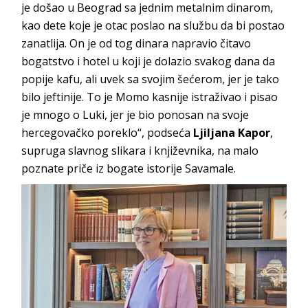
je došao u Beograd sa jednim metalnim dinarom,
kao dete koje je otac poslao na službu da bi postao
zanatlija. On je od tog dinara napravio čitavo
bogatstvo i hotel u koji je dolazio svakog dana da
popije kafu, ali uvek sa svojim šećerom, jer je tako
bilo jeftinije. To je Momo kasnije istraživao i pisao
je mnogo o Luki, jer je bio ponosan na svoje
hercegovačko poreklo“, podseća
Ljiljana Kapor
,
supruga slavnog slikara i književnika, na malo
poznate priče iz bogate istorije Savamale.