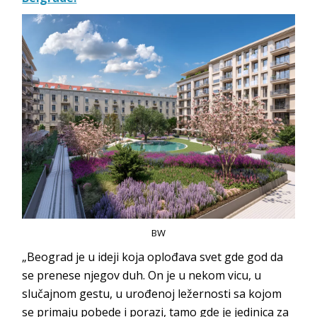
BW
„Beograd je u ideji koja oplođava svet gde god da
se prenese njegov duh. On je u nekom vicu, u
slučajnom gestu, u urođenoj ležernosti sa kojom
se primaju pobede i porazi, tamo gde je jedinica za