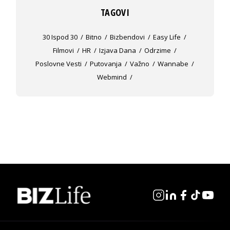
TAGOVI
30 Ispod 30
Bitno
Bizbendovi
Easy Life
Filmovi
HR
Izjava Dana
Odrzime
Poslovne Vesti
Putovanja
Važno
Wannabe
Webmind