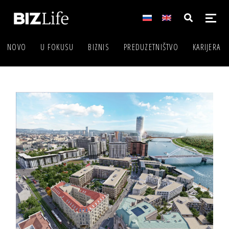
NOVO
U FOKUSU
BIZNIS
PREDUZETNIŠTVO
KARIJERA