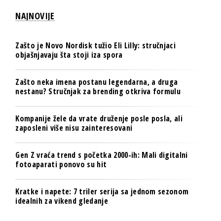
NAJNOVIJE
Zašto je Novo Nordisk tužio Eli Lilly: stručnjaci
objašnjavaju šta stoji iza spora
Zašto neka imena postanu legendarna, a druga
nestanu? Stručnjak za brending otkriva formulu
Kompanije žele da vrate druženje posle posla, ali
zaposleni više nisu zainteresovani
Gen Z vraća trend s početka 2000-ih: Mali digitalni
fotoaparati ponovo su hit
Kratke i napete: 7 triler serija sa jednom sezonom
idealnih za vikend gledanje