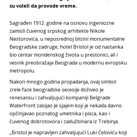
su voleli da provode vreme.
Sagrađen 1912. godine na osnovu ingeniozne
zamisli čuvenog srpskog arhitekte Nikole
Nestorovića, u neposrednoj blizini monumentalne
Beogradske zadruge, hotel Bristol je od nastanka
bio centar mondenskog života u prestonici, ali i
vesnik preobražaja Beograda u modernu evropsku
metropolu.
Nakon mnogo godina propadanja, ovaj simbol
zrele faze beogradske secesije doživeo je
renesansu i zahvaljujući kompaniji Belgrade
Waterfront zasijao je sjajem koji je nekada davno
opčinjavao poznatog umetnika i pisca, kao i
čuvenog dobrotovora i zadužbinara iz Trebinja.
„Bristol je napravljen zahvaljujući Luki Ćeloviću koji