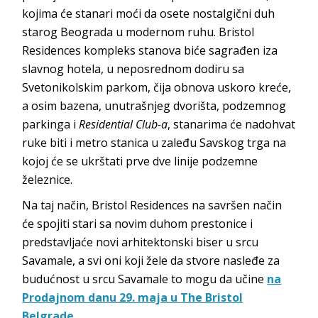
kojima će stanari moći da osete nostalgični duh
starog Beograda u modernom ruhu. Bristol
Residences kompleks stanova biće sagrađen iza
slavnog hotela, u neposrednom dodiru sa
Svetonikolskim parkom, čija obnova uskoro kreće,
a osim bazena, unutrašnjeg dvorišta, podzemnog
parkinga i
Residential Club-a
, stanarima će nadohvat
ruke biti i metro stanica u zaleđu Savskog trga na
kojoj će se ukrštati prve dve linije podzemne
železnice.
Na taj način, Bristol Residences na savršen način
će spojiti stari sa novim duhom prestonice i
predstavljaće novi arhitektonski biser u srcu
Savamale, a svi oni koji žele da stvore nasleđe za
budućnost u srcu Savamale to mogu da učine
na
Prodajnom danu 29. maja u The Bristol
Belgrade.