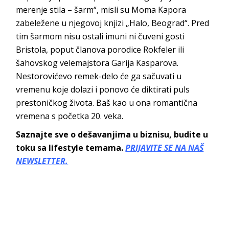
merenje stila – šarm“, misli su Moma Kapora
zabeležene u njegovoj knjizi „Halo, Beograd“. Pred
tim šarmom nisu ostali imuni ni čuveni gosti
Bristola, poput članova porodice Rokfeler ili
šahovskog velemajstora Garija Kasparova.
Nestorovićevo remek-delo će ga sačuvati u
vremenu koje dolazi i ponovo će diktirati puls
prestoničkog života. Baš kao u ona romantična
vremena s početka 20. veka.
Saznajte sve o dešavanjima u biznisu, budite u
toku sa lifestyle temama.
PRIJAVITE SE NA NAŠ
NEWSLETTER.