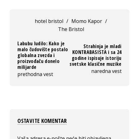
hotel bristol
/
Momo Kapor
/
The Bristol
Labubu ludilo: Kako je
Strahinja je mladi
malo čudovište postalo
KONTRABASISTA i sa 24
globalna zvezda i
godine ispisuje istoriju
proizvođaču donelo
svetske klasične muzike
milijarde
naredna vest
prethodna vest
OSTAVITE KOMENTAR
Vaša adresa e-pošte neće biti objavljena.