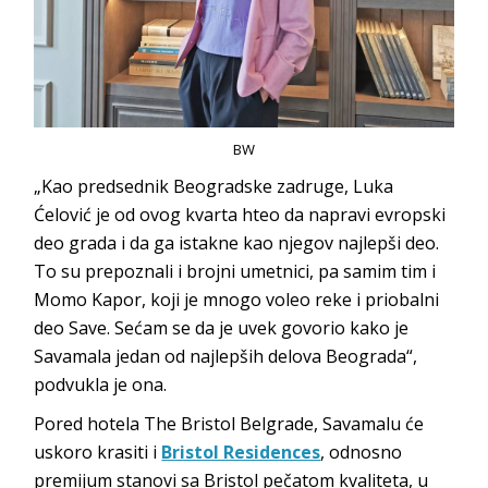
BW
„Kao predsednik Beogradske zadruge, Luka
Ćelović je od ovog kvarta hteo da napravi evropski
deo grada i da ga istakne kao njegov najlepši deo.
To su prepoznali i brojni umetnici, pa samim tim i
Momo Kapor, koji je mnogo voleo reke i priobalni
deo Save. Sećam se da je uvek govorio kako je
Savamala jedan od najlepših delova Beograda“,
podvukla je ona.
Pored hotela The Bristol Belgrade, Savamalu će
uskoro krasiti i
Bristol Residences
, odnosno
premijum stanovi sa Bristol pečatom kvaliteta, u