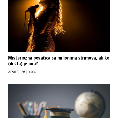
Misteriozna pevačica sa milionima strimova, ali ko
(ili šta) je ona?
27/01/2026 | 14:32