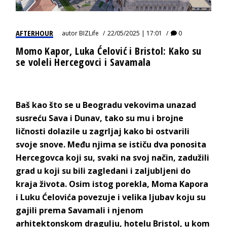
AFTERHOUR
autor
BIZLife
22/05/2025 | 17:01
0
Momo Kapor, Luka Ćelović i Bristol: Kako su
se voleli Hercegovci i Savamala
Baš kao što se u Beogradu vekovima unazad
susreću Sava i Dunav, tako su mu i brojne
ličnosti dolazile u zagrljaj kako bi ostvarili
svoje snove. Među njima se ističu dva ponosita
Hercegovca koji su, svaki na svoj način, zadužili
grad u koji su bili zagledani i zaljubljeni do
kraja života. Osim istog porekla, Moma Kapora
i Luku Ćelovića povezuje i velika ljubav koju su
gajili prema Savamali i njenom
arhitektonskom dragulju, hotelu Bristol, u kom