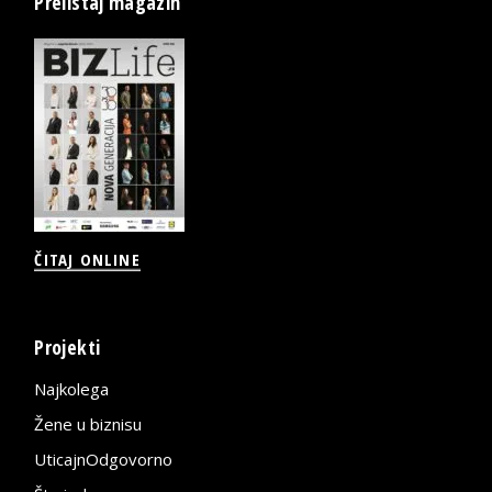
Prelistaj magazin
ČITAJ ONLINE
Projekti
Najkolega
Žene u biznisu
UticajnOdgovorno