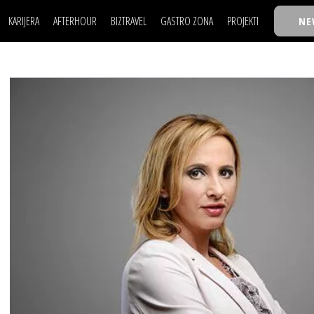
KARIJERA
AFTERHOUR
BIZTRAVEL
GASTRO ZONA
PROJEKTI
NE
POSAO
FILM I SCENA
NAJKOLEGA
LJUDI (HR)
KNJIGE
TASTY TALKS
POSAO
FILM I SCENA
NAJKOLEGA
JE
MOJ UGAO
AUTO SVET
30 ISPOD 30
LJUDI (HR)
KNJIGE
TASTY TALKS
USAVRŠAVANJE
STIL
BACK TO OFFIC
JE
MOJ UGAO
AUTO SVET
30 ISPOD 30
KNOW-HOW
WELLBEING
BIZBENDOVI
USAVRŠAVANJE
STIL
BACK TO OFFIC
BIZKOLEGIJUM
KNOW-HOW
WELLBEING
BIZBENDOVI
BMW BIZNIS LIG
BIZKOLEGIJUM
BIZLIFE WEEK
BMW BIZNIS LIG
IZJAVA GODINE
BIZLIFE WEEK
IZJAVA GODINE