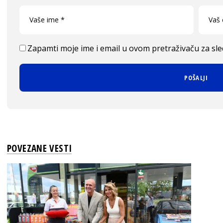
Zapamti moje ime i email u ovom pretraživaču za sl
POVEZANE VESTI