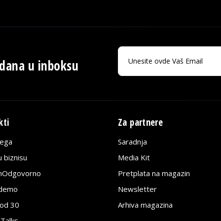
 dana u inboksu
kti
Za partnere
lega
Saradnja
 biznisu
Media Kit
jnOdgovorno
Pretplata na magazin
edemo
Newsletter
pod 30
Arhiva magazina
 Talks