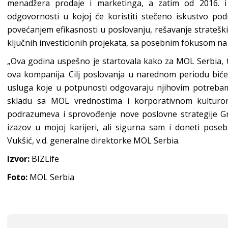
menadžera prodaje i marketinga, a zatim od 2016. i 
odgovornosti u kojoj će koristiti stečeno iskustvo po
povećanjem efikasnosti u poslovanju, rešavanje strateških 
ključnih investicionih projekata, sa posebnim fokusom na 
„Ova godina uspešno je startovala kako za MOL Serbia, 
ova kompanija. Cilj poslovanja u narednom periodu biće
usluga koje u potpunosti odgovaraju njihovim potrebam
skladu sa MOL vrednostima i korporativnom kulturom
podrazumeva i sprovođenje nove poslovne strategije Gru
izazov u mojoj karijeri, ali sigurna sam i doneti poseb
Vukšić, v.d. generalne direktorke MOL Serbia.
Izvor:
BIZLife
Foto:
MOL Serbia