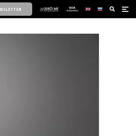
WSLETTER
E/SCHOOL
E/SCHOOL
A
A