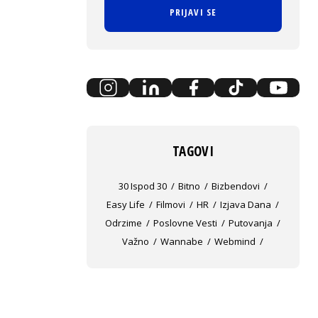
PRIJAVI SE
TAGOVI
30 Ispod 30
Bitno
Bizbendovi
Easy Life
Filmovi
HR
Izjava Dana
Odrzime
Poslovne Vesti
Putovanja
Važno
Wannabe
Webmind