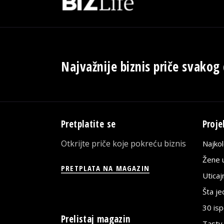
Najvažnije biznis priče svakog
Pretplatite se
Proje
Otkrijte priče koje pokreću biznis
Najko
Žene u
PRETPLATA NA MAGAZIN
Utica
Šta j
30 is
Prelistaj magazin
Tasty