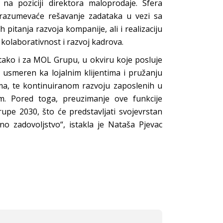
na poziciji direktora maloprodaje. Sfera
drazumevaće rešavanje zadataka u vezi sa
pitanja razvoja kompanije, ali i realizaciju
kolaborativnost i razvoj kadrova.
tako i za MOL Grupu, u okviru koje posluje
 usmeren ka lojalnim klijentima i pružanju
a, te kontinuiranom razvoju zaposlenih u
. Pored toga, preuzimanje ove funkcije
pe 2030, što će predstavljati svojevrstan
no zadovoljstvo“, istakla je Nataša Pjevac