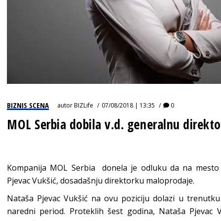
BIZNIS SCENA
autor
BIZLife
07/08/2018 | 13:35
0
MOL Serbia dobila v.d. generalnu direkt
Kompanija MOL Serbia donela je odluku da na mesto v
Pjevac Vukšić, dosadašnju direktorku maloprodaje.
Nataša Pjevac Vukšić na ovu poziciju dolazi u trenutk
naredni period. Proteklih šest godina, Nataša Pjevac Vu