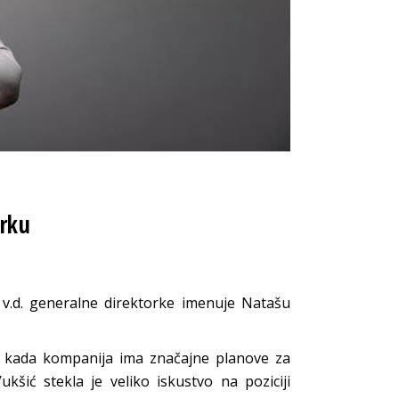
orku
.d. generalne direktorke imenuje Natašu
u kada kompanija ima značajne planove za
kšić stekla je veliko iskustvo na poziciji