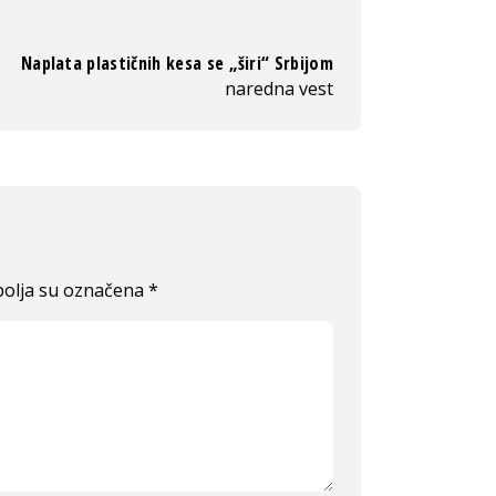
Naplata plastičnih kesa se „širi“ Srbijom
naredna vest
olja su označena
*