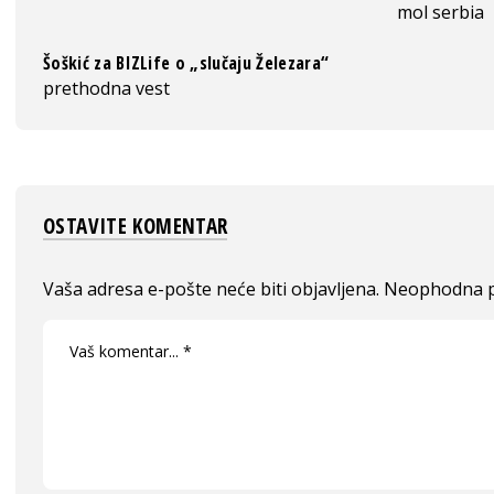
mol serbia
Šoškić za BIZLife o „slučaju Železara“
prethodna vest
OSTAVITE KOMENTAR
Vaša adresa e-pošte neće biti objavljena.
Neophodna p