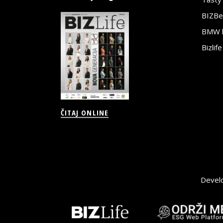
BIZBe
BMW bi
Bizlif
ČITAJ ONLINE
Devel