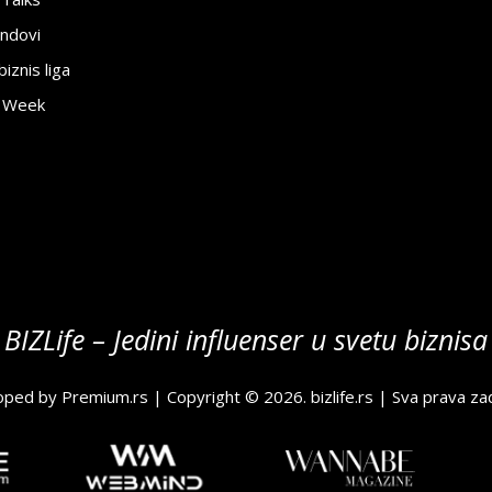
ndovi
znis liga
e Week
BIZLife – Jedini influenser u svetu biznisa
oped by
Premium.rs
| Copyright © 2026.
bizlife.rs
| Sva prava za