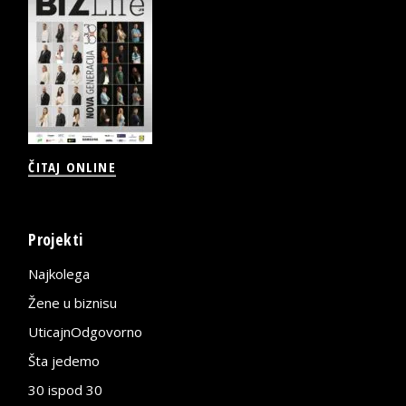
ČITAJ ONLINE
Projekti
Najkolega
Žene u biznisu
UticajnOdgovorno
Šta jedemo
30 ispod 30