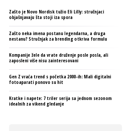
Zašto je Novo Nordisk tužio Eli Lilly: stručnjaci
objašnjavaju šta stoji iza spora
Zašto neka imena postanu legendarna, a druga
nestanu? Stručnjak za brending otkriva formulu
Kompanije žele da vrate druženje posle posla, ali
zaposleni više nisu zainteresovani
Gen Z vraća trend s početka 2000-ih: Mali digitalni
fotoaparati ponovo su hit
Kratke i napete: 7 triler serija sa jednom sezonom
idealnih za vikend gledanje