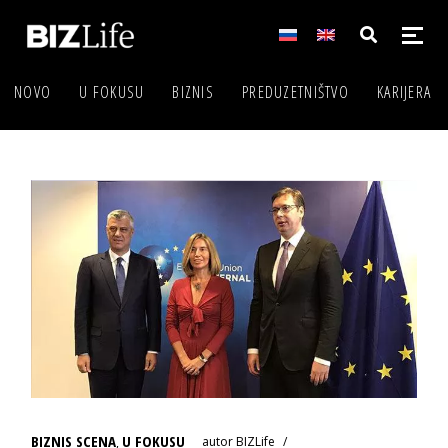
NOVO
U FOKUSU
BIZNIS
PREDUZETNIŠTVO
KARIJERA
BIZNIS SCENA
U FOKUSU
autor
BIZLife
,