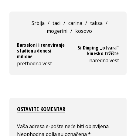
Srbija
/
taci
/
carina
/
taksa
/
mogerini
/
kosovo
Barseloni i renoviranje
Si Đinping „otvara“
stadiona donosi
kinesko tržište
milione
naredna vest
prethodna vest
OSTAVITE KOMENTAR
Vaša adresa e-pošte neće biti objavljena.
Neophodna polja su označena
*