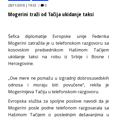
28/11/2018 | 19:32
0
Mogerini traži od Tačija ukidanje taksi
Šefica diplomatije Evropske unije Federika
Mogerini zatražila je u telefonskom razgovoru sa
kosovskim predsednikom Hašimom Tačijem
ukidanje taksi na robu iz Srbije i Bosne i
Hercegovine.
„Ove mere ne pomažu u izgradnji dobrosusedskih
odnosa i moraju biti povučene“, reklla je
Mogerinijeva Tačiju u telefonskom razgovoru.
Evropska služba za spoljne poslove navodi da je
Mogerini posle podne telefonom razgovarala sa
Hašimom Tačijem o poslednjim dešavanjima u