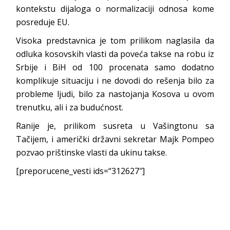
kontekstu dijaloga o normalizaciji odnosa kome
posreduje EU.
Visoka predstavnica je tom prilikom naglasila da
odluka kosovskih vlasti da poveća takse na robu iz
Srbije i BiH od 100 procenata samo dodatno
komplikuje situaciju i ne dovodi do rešenja bilo za
probleme ljudi, bilo za nastojanja Kosova u ovom
trenutku, ali i za budućnost.
Ranije je, prilikom susreta u Vašingtonu sa
Tačijem, i američki državni sekretar Majk Pompeo
pozvao prištinske vlasti da ukinu takse.
[preporucene_vesti ids=“312627″]