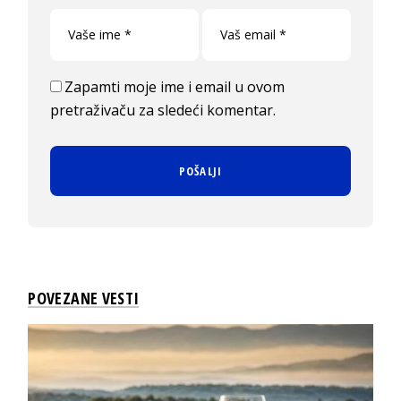
Zapamti moje ime i email u ovom
pretraživaču za sledeći komentar.
POVEZANE VESTI