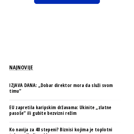
NAJNOVIJE
IZJAVA DANA: „Dobar direktor mora da služi svom
timu“
EU zapretila karipskim državama: Ukinite „zlatne
pasoše“ ili gubite bezvizni režim
Ko navija za 40 stepeni? Biznisi kojima je toplotni