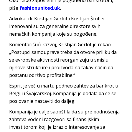
Oko 1.500 zaposlenih je pogođeno bankrotom,
piše
fashionunited.uk
.
Advokat dr Kristijan Gerlof i Kristijan Štofler
imenovani su za generalne direktore svih
nemačkih kompanija koje su pogođene.
Komentarišući razvoj, Kristijan Gerlof je rekao:
„Postupci samouprave treba da otvore priliku da
se evropske aktivnosti reorganizuju u smislu
njihove strukture i proizvoda na takav način da
postanu održivo profitabilne.“
Esprit je već u martu podneo zahtev za bankrot u
Belgiji i Švajcarskoj. Kompanija je dodala da će se
poslovanje nastaviti do daljeg.
Kompanija je dalje saopštila da su pre podnošenja
zahteva vođeni razgovori sa finansijskim
investitorom koji je izrazio interesovanje za