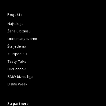
Projekti
Najkolega
Žene u biznisu
UticajnOdgovorno
Šta jedemo
30 ispod 30
Tasty Talks
BIZBendovi
BMW biznis liga
Bizlife Week
Za partnere