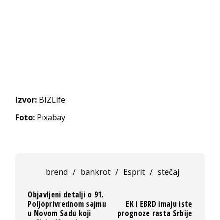
Izvor:
BIZLife
Foto:
Pixabay
brend
/
bankrot
/
Esprit
/
stečaj
Objavljeni detalji o 91.
Poljoprivrednom sajmu
EK i EBRD imaju iste
u Novom Sadu koji
prognoze rasta Srbije