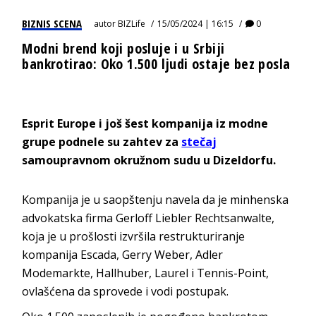
BIZNIS SCENA
autor
BIZLife
15/05/2024 | 16:15
0
Modni brend koji posluje i u Srbiji
bankrotirao: Oko 1.500 ljudi ostaje bez posla
Esprit Europe i još šest kompanija iz modne
grupe podnele su zahtev za
stečaj
samoupravnom okružnom sudu u Dizeldorfu.
Kompanija je u saopštenju navela da je minhenska
advokatska firma Gerloff Liebler Rechtsanwalte,
koja je u prošlosti izvršila restrukturiranje
kompanija Escada, Gerry Weber, Adler
Modemarkte, Hallhuber, Laurel i Tennis-Point,
ovlašćena da sprovede i vodi postupak.