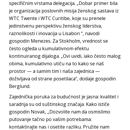
specifičnim vrstama delegacija. „Dobar primer bila
je organizacija poslovnih misija ženskog sastava iz
WTC Twente i WTC Curitibe, koje su prenele
jedinstvenu perspektivu ženskog liderstva,
raznolikosti i inovacija u Lisabon “, navodi
gospodin Menezes. Za Stokholm, vrednost se
često ogleda u kumulativnom efektu
kontinuiranog dijaloga. „Ovi uvidi, iako često malog
obima, kumulativno utiču na to kako se naš
prostor — a samim tim i naša zajednica —
doživljava od strane posetilaca“, dodaje gospodin
Berglund.
Zajednička poruka za budućnost je jasna: kvalitet i
saradnja su od suštinskog značaja. Kako ističe
gospodin Novak, „Dozvolite nam da osmislimo
putovanje tačno po vašim potrebama:
kontaktirajte nas i osetite razliku. Pružite nam