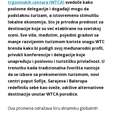
trgovinskih centara (WTCA)
svedoče kako
poslovne delegacije i događaji mogu da
podstaknu turizam, a istovremeno stimulišu
lokalne ekonomije, što je prirodna prednost za
destinacije koje su već etablirane na svetskoj
sceni. Sve više, međutim, pojedini gradovi sa
manje razvijenim turizmom koriste snagu WTC
brenda kako bi podigli svoj međunarodni profil,
privukli konferencije i delegacije koje
unapređuju i poslovnu i turističku privlačnost. U
trenutku kada tradicionalna čvorišta nastoje
da se izbore sa prekomernim turizmom, novi
centri poput Sofije, Sarajeva i Balerupa
redefinišu sebe kao sveže, održive alternativne
destinacije unutar WTCA porodice.
Ova promena odražava širu dinamiku globalnih