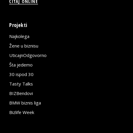
ČITAJ ONLINE
Projekti
Najkolega
Žene u biznisu
UticajnOdgovorno
Šta jedemo
30 ispod 30
Tasty Talks
BIZBendovi
BMW biznis liga
Bizlife Week