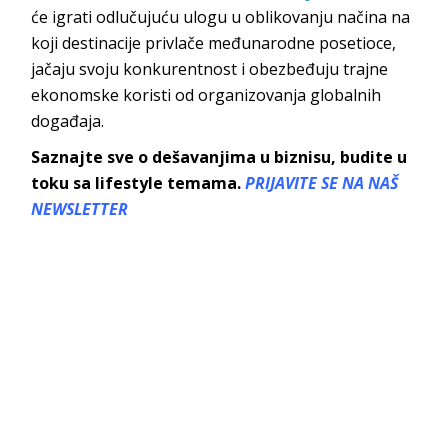
će igrati odlučujuću ulogu u oblikovanju načina na
koji destinacije privlače međunarodne posetioce,
jačaju svoju konkurentnost i obezbeđuju trajne
ekonomske koristi od organizovanja globalnih
događaja.
Saznajte sve o dešavanjima u biznisu, budite u
toku sa lifestyle temama.
PRIJAVITE SE NA NAŠ
NEWSLETTER