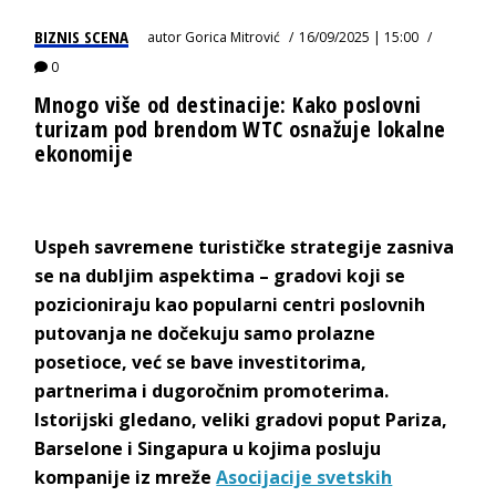
BIZNIS SCENA
autor
Gorica Mitrović
16/09/2025 | 15:00
0
Mnogo više od destinacije: Kako poslovni
turizam pod brendom WTC osnažuje lokalne
ekonomije
Uspeh savremene turističke strategije zasniva
se na dubljim aspektima – gradovi koji se
pozicioniraju kao popularni centri poslovnih
putovanja ne dočekuju samo prolazne
posetioce, već se bave investitorima,
partnerima i dugoročnim promoterima.
Istorijski gledano, veliki gradovi poput Pariza,
Barselone i Singapura u kojima posluju
kompanije iz mreže
Asocijacije svetskih