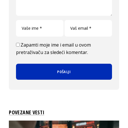
Zapamti moje ime i email u ovom
pretraživaču za sledeći komentar.
POVEZANE VESTI