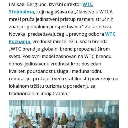
i Mikael Berglund, izvršni direktor
WTC
Stokholma
, koji naglašava da „članstvo u WTCA
mreži pruža jedinstveni pristup razmeni stručnih
znanja i globalnim perspektivama.“ Za Jarosłava
Novaka, predsedavajućeg Upravnog odbora
WTC
Poznanja
, vrednost mreže leži u snazi brenda:
„WTC brend je globalni brend prepoznat širom
sveta. Poslovni model zasnovan na WTC brendu
donosi jedinstvenu vrednost kroz dosledan
kvalitet, pouzdanost usluga i međunarodnu
reputaciju, pružajući veću stabilnost i poverenje na
lokalnom tržištu turizma u poređenju sa
tradicionalnim inicijativama. “