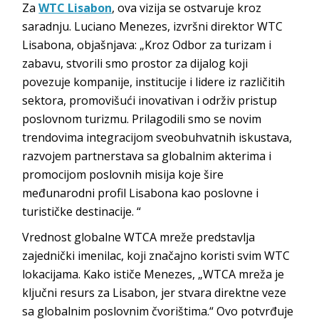
Za
WTC Lisabon
, ova vizija se ostvaruje kroz
saradnju. Luciano Menezes, izvršni direktor WTC
Lisabona, objašnjava: „Kroz Odbor za turizam i
zabavu, stvorili smo prostor za dijalog koji
povezuje kompanije, institucije i lidere iz različitih
sektora, promovišući inovativan i održiv pristup
poslovnom turizmu. Prilagodili smo se novim
trendovima integracijom sveobuhvatnih iskustava,
razvojem partnerstava sa globalnim akterima i
promocijom poslovnih misija koje šire
međunarodni profil Lisabona kao poslovne i
turističke destinacije. “
Vrednost globalne WTCA mreže predstavlja
zajednički imenilac, koji značajno koristi svim WTC
lokacijama. Kako ističe Menezes, „WTCA mreža je
ključni resurs za Lisabon, jer stvara direktne veze
sa globalnim poslovnim čvorištima.“ Ovo potvrđuje