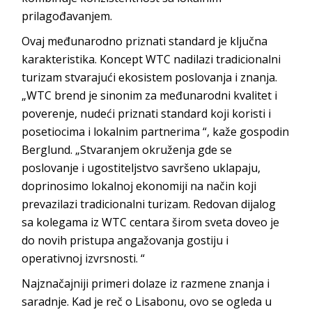
prilagođavanjem.
Ovaj međunarodno priznati standard je ključna
karakteristika. Koncept WTC nadilazi tradicionalni
turizam stvarajući ekosistem poslovanja i znanja.
„WTC brend je sinonim za međunarodni kvalitet i
poverenje, nudeći priznati standard koji koristi i
posetiocima i lokalnim partnerima “, kaže gospodin
Berglund. „Stvaranjem okruženja gde se
poslovanje i ugostiteljstvo savršeno uklapaju,
doprinosimo lokalnoj ekonomiji na način koji
prevazilazi tradicionalni turizam. Redovan dijalog
sa kolegama iz WTC centara širom sveta doveo je
do novih pristupa angažovanja gostiju i
operativnoj izvrsnosti. “
Najznačajniji primeri dolaze iz razmene znanja i
saradnje. Kad je reč o Lisabonu, ovo se ogleda u