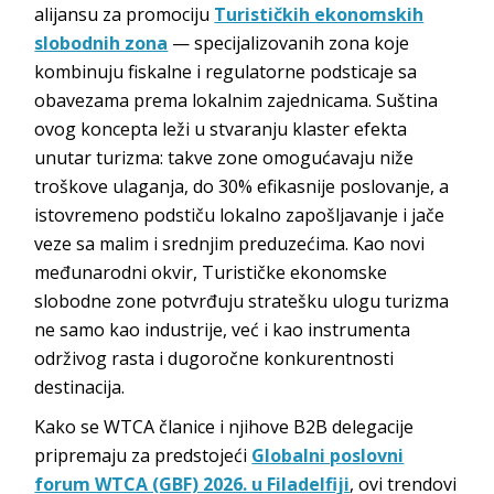
alijansu za promociju
Turističkih ekonomskih
slobodnih zona
— specijalizovanih zona koje
kombinuju fiskalne i regulatorne podsticaje sa
obavezama prema lokalnim zajednicama. Suština
ovog koncepta leži u stvaranju klaster efekta
unutar turizma: takve zone omogućavaju niže
troškove ulaganja, do 30% efikasnije poslovanje, a
istovremeno podstiču lokalno zapošljavanje i jače
veze sa malim i srednjim preduzećima. Kao novi
međunarodni okvir, Turističke ekonomske
slobodne zone potvrđuju stratešku ulogu turizma
ne samo kao industrije, već i kao instrumenta
održivog rasta i dugoročne konkurentnosti
destinacija.
Kako se WTCA članice i njihove B2B delegacije
pripremaju za predstojeći
Globalni poslovni
forum WTCA (GBF) 2026. u Filadelfiji
, ovi trendovi