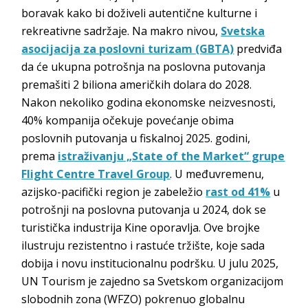
boravak kako bi doživeli autentične kulturne i
rekreativne sadržaje. Na makro nivou,
Svetska
asocijacija za poslovni turizam (GBTA)
predviđa
da će ukupna potrošnja na poslovna putovanja
premašiti 2 biliona američkih dolara do 2028.
Nakon nekoliko godina ekonomske neizvesnosti,
40% kompanija očekuje povećanje obima
poslovnih putovanja u fiskalnoj 2025. godini,
prema
istraživanju „State of the Market“ grupe
Flight Centre Travel Group
. U međuvremenu,
azijsko-pacifički region je zabeležio
rast od 41%
u
potrošnji na poslovna putovanja u 2024, dok se
turistička industrija Kine oporavlja. Ove brojke
ilustruju rezistentno i rastuće tržište, koje sada
dobija i novu institucionalnu podršku. U julu 2025,
UN Tourism je zajedno sa Svetskom organizacijom
slobodnih zona (WFZO) pokrenuo globalnu