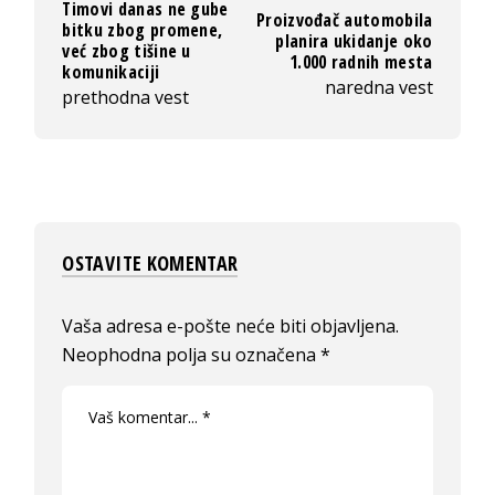
Timovi danas ne gube
Proizvođač automobila
bitku zbog promene,
planira ukidanje oko
već zbog tišine u
1.000 radnih mesta
komunikaciji
naredna vest
prethodna vest
OSTAVITE KOMENTAR
Vaša adresa e-pošte neće biti objavljena.
Neophodna polja su označena
*