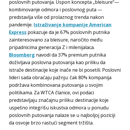
poslovnih putovanja. Uspon koncepta „bleisure“—
kombinovanje odmora i poslovnog puta —
predstavlja više od prolaznog trenda nakon
pandemije.
Istraživanje kompanije American
Express
pokazuje da je 67% poslovnih putnika
zainteresovano za bleisure, naročito među
pripadnicima generacija Z i milenijalaca.
Bloomberg
navodi da 37% premium putnika
doživljava poslovna putovanja kao priliku da
istraže destinacije koje inače ne bi posetili. Poslovni
lideri sada obraćaju pažnju: čak 80% kompanija
podržava kombinovana putovanja u svojim
politikama. Za WTCA članice, ovi podaci
predstavljaju značajnu priliku: destinacije koje
uspešno integrišu iskustva odmora u ponudu
poslovnih putovanja nalaze se u najboljoj poziciji
da osvoje brzo rastući segment tržišta.