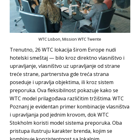
WTC Lisbon, Mission WTC Twente
Trenutno, 26 WTC lokacija širom Evrope nudi
hotelski smeštaj — bilo kroz direktno vlasništvo i
upravljanje, vlasništvo uz upravljanje od strane
treće strane, partnerstva gde treća strana
poseduje i upravlja objektima, ili kroz sistem
preporuka. Ova fleksibilnost pokazuje kako se
WTC model prilagođava različitim tržištima. WTC
Poznanj je evidentan primer kombinacije vlasništva
i upravljanja pod jednim krovom, dok WTC
Stokholm koristi model sistema preporuka. Oba
pristupa ilustruju karakter brenda, kojim se
kombinuje konzistentnost sa lokalnim