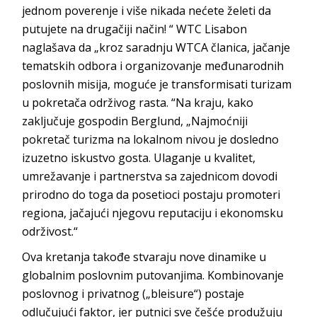
jednom poverenje i više nikada nećete želeti da
putujete na drugačiji način! “ WTC Lisabon
naglašava da „kroz saradnju WTCA članica, jačanje
tematskih odbora i organizovanje međunarodnih
poslovnih misija, moguće je transformisati turizam
u pokretača održivog rasta. “Na kraju, kako
zaključuje gospodin Berglund, „Najmoćniji
pokretač turizma na lokalnom nivou je dosledno
izuzetno iskustvo gosta. Ulaganje u kvalitet,
umrežavanje i partnerstva sa zajednicom dovodi
prirodno do toga da posetioci postaju promoteri
regiona, jačajući njegovu reputaciju i ekonomsku
održivost.“
Ova kretanja takođe stvaraju nove dinamike u
globalnim poslovnim putovanjima. Kombinovanje
poslovnog i privatnog („bleisure“) postaje
odlučujući faktor, jer putnici sve češće produžuju