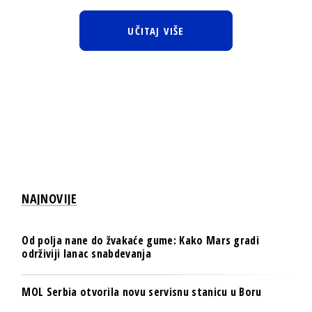
UČITAJ VIŠE
NAJNOVIJE
Od polja nane do žvakaće gume: Kako Mars gradi
održiviji lanac snabdevanja
MOL Serbia otvorila novu servisnu stanicu u Boru