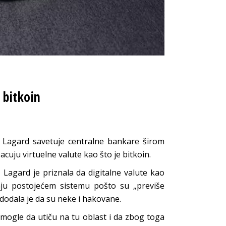
bitkoin
Lagard savetuje centralne bankare širom
uju virtuelne valute kao što je bitkoin.
 Lagard je priznala da digitalne valute kao
tnju postojećem sistemu pošto su „previše
a dodala je da su neke i hakovane.
mogle da utiču na tu oblast i da zbog toga