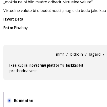
„možda ne bi bilo mudro odbaciti virtuelne valute“.
Virtuelne valute bi u budućnosti „mogle da budu jake kao d
Izvor:
Beta
Foto:
Pixabay
mmf
/
bitkoin
/
lagard
/
Ikea kupila inovativnu platformu TaskRabbit
prethodna vest
Komentari