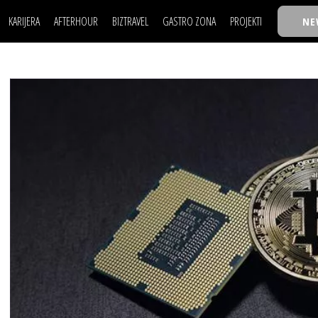
KARIJERA
AFTERHOUR
BIZTRAVEL
GASTRO ZONA
PROJEKTI
NE
POSAO
FILM I SCENA
NAJKOLEGA
LJUDI (HR)
KNJIGE
TASTY TALKS
POSAO
FILM I SCENA
NAJKOLEGA
JE
MOJ UGAO
AUTO SVET
30 ISPOD 30
LJUDI (HR)
KNJIGE
TASTY TALKS
USAVRŠAVANJE
STIL
BACK TO OFFIC
JE
MOJ UGAO
AUTO SVET
30 ISPOD 30
KNOW-HOW
WELLBEING
BIZBENDOVI
USAVRŠAVANJE
STIL
BACK TO OFFIC
BIZKOLEGIJUM
KNOW-HOW
WELLBEING
BIZBENDOVI
BMW BIZNIS LIG
BIZKOLEGIJUM
BIZLIFE WEEK
BMW BIZNIS LIG
IZJAVA GODINE
BIZLIFE WEEK
IZJAVA GODINE