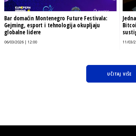
Bar domaćin Montenegro Future Festivala:
Jedna
Gejming, esport i tehnologija okupljaju
Bitco
globalne lidere
susti
06/03/2026 | 12:00
11/03/2
UČITAJ VIŠE