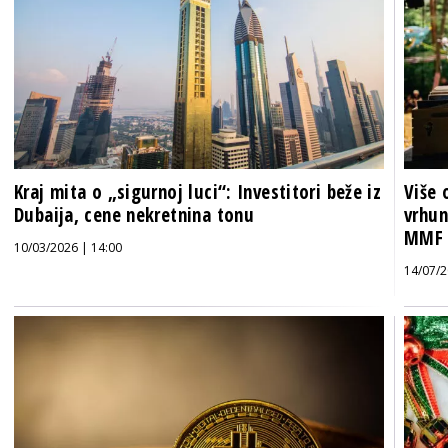
Kraj mita o „sigurnoj luci“: Investitori beže iz
Više 
Dubaija, cene nekretnina tonu
vrhun
MMF
10/03/2026 | 14:00
14/07/2