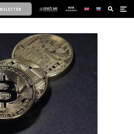
WSLETTER
E/SCHOOL
E/SCHOOL
A
A