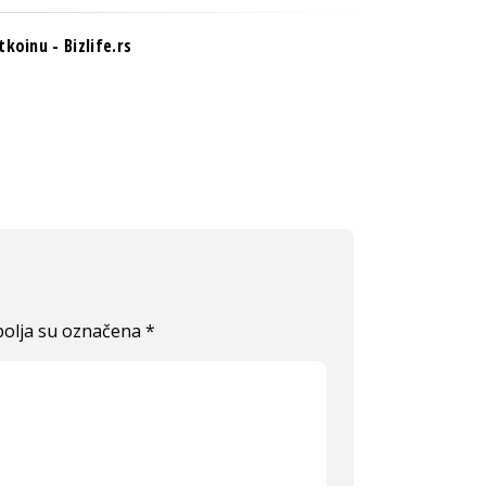
tkoinu - Bizlife.rs
olja su označena
*