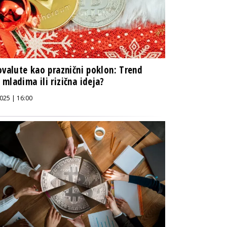
ovalute kao praznični poklon: Trend
mladima ili rizična ideja?
025 | 16:00