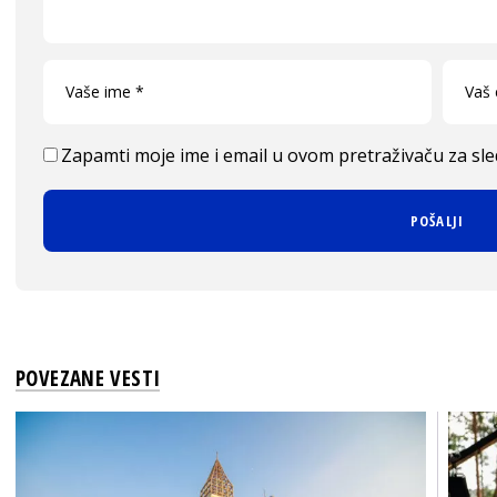
Zapamti moje ime i email u ovom pretraživaču za sl
POVEZANE VESTI