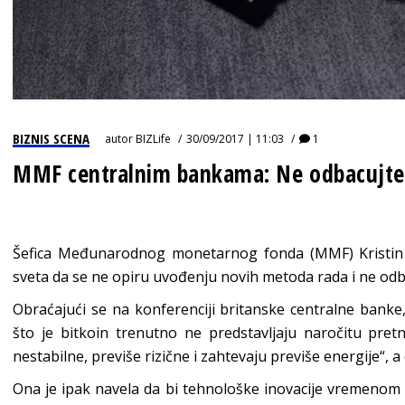
BIZNIS SCENA
autor
BIZLife
30/09/2017 | 11:03
1
MMF centralnim bankama: Ne odbacujte 
Šefica Međunarodnog monetarnog fonda (MMF) Kristin 
sveta da se ne opiru uvođenju novih metoda rada i ne odbac
Obraćajući se na konferenciji britanske centralne banke,
što je bitkoin trenutno ne predstavljaju naročitu pre
nestabilne, previše rizične i zahtevaju previše energije“, 
Ona je ipak navela da bi tehnološke inovacije vremenom 