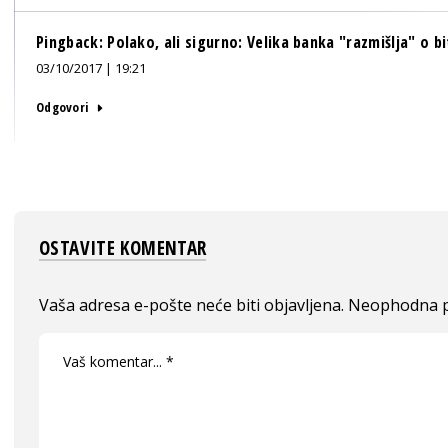
Pingback:
Polako, ali sigurno: Velika banka "razmišlja" o bi
03/10/2017 | 19:21
Odgovori
OSTAVITE KOMENTAR
Vaša adresa e-pošte neće biti objavljena.
Neophodna p