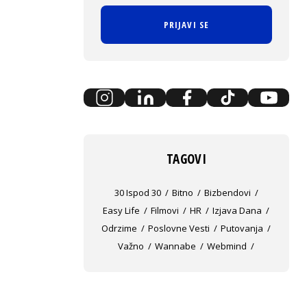
PRIJAVI SE
TAGOVI
30 Ispod 30
Bitno
Bizbendovi
Easy Life
Filmovi
HR
Izjava Dana
Odrzime
Poslovne Vesti
Putovanja
Važno
Wannabe
Webmind