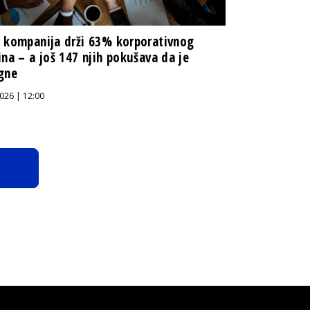
 kompanija drži 63% korporativnog
ina – a još 147 njih pokušava da je
gne
026 | 12:00