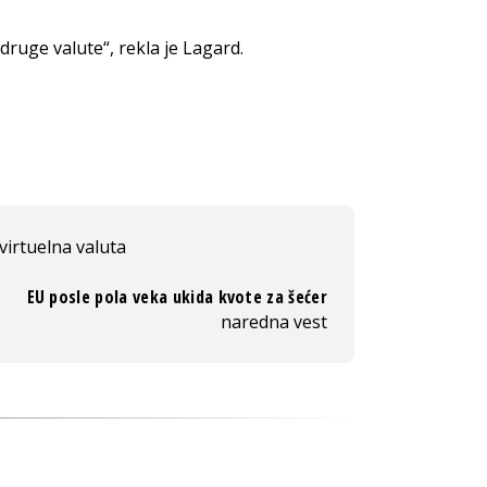
ruge valute“, rekla je Lagard.
virtuelna valuta
EU posle pola veka ukida kvote za šećer
naredna vest