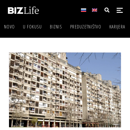
NOVO
U FOKUSU
BIZNIS
PREDUZETNIŠTVO
KARIJERA