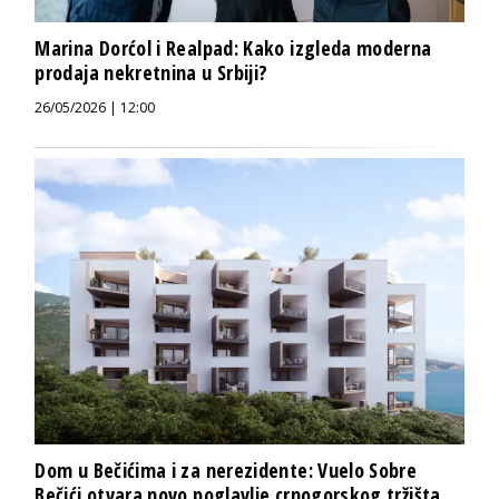
Marina Dorćol i Realpad: Kako izgleda moderna
prodaja nekretnina u Srbiji?
26/05/2026 | 12:00
Dom u Bečićima i za nerezidente: Vuelo Sobre
Bečići otvara novo poglavlje crnogorskog tržišta