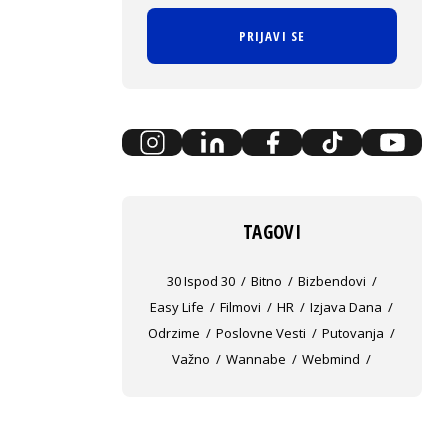
PRIJAVI SE
TAGOVI
30 Ispod 30
Bitno
Bizbendovi
Easy Life
Filmovi
HR
Izjava Dana
Odrzime
Poslovne Vesti
Putovanja
Važno
Wannabe
Webmind