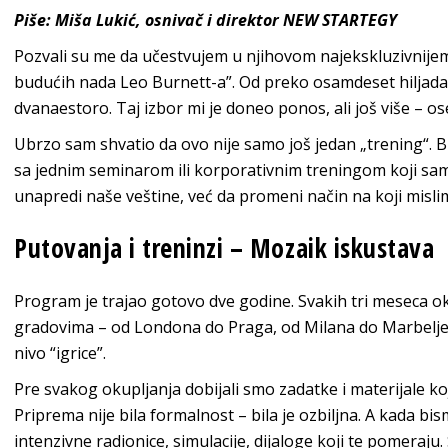
Piše: Miša Lukić, osnivač i direktor NEW STARTEGY
Pozvali su me da učestvujem u njihovom najekskluzivnije
budućih nada Leo Burnett-a”. Od preko osamdeset hiljada l
dvanaestoro. Taj izbor mi je doneo ponos, ali još više – o
Ubrzo sam shvatio da ovo nije samo još jedan „trening“. B
sa jednim seminarom ili korporativnim treningom koji sam 
unapredi naše veštine, već da promeni način na koji mislim
Putovanja i treninzi – Mozaik iskustava
Program je trajao gotovo dve godine. Svakih tri meseca ok
gradovima – od Londona do Praga, od Milana do Marbelje. 
nivo “igrice”.
Pre svakog okupljanja dobijali smo zadatke i materijale k
Priprema nije bila formalnost – bila je ozbiljna. A kada bis
intenzivne radionice, simulacije, dijaloge koji te pomeraju.