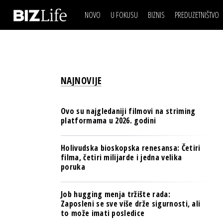
NOVO
U FOKUSU
BIZNIS
PREDUZETNIŠTVO
IZJAVA DANA
BIZNIS SCENA
VIDEO
REAL ESTATE
IZJAVA DANA
BIZNIS SCENA
BREND I KOMUNIKACI
VIDEO
REAL ESTATE
ESG & ENERGY
NAJNOVIJE
BREND I KOMUNIKACI
BANKE
ESG & ENERGY
OSIGURANJE
Ovo su najgledaniji filmovi na striming
BANKE
platformama u 2026. godini
TECH I AI
OSIGURANJE
BIZNIS & SPORT
Holivudska bioskopska renesansa: Četiri
TECH I AI
filma, četiri milijarde i jedna velika
PULS REGIONA
poruka
BIZNIS & SPORT
NOVO NA RAFU
PULS REGIONA
Job hugging menja tržište rada:
Zaposleni se sve više drže sigurnosti, ali
NOVO NA RAFU
to može imati posledice