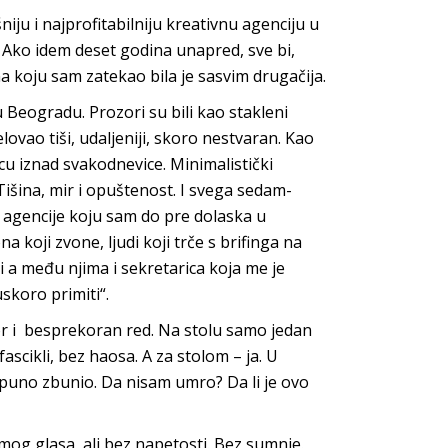
iju i najprofitabilniju kreativnu agenciju u
a. Ako idem deset godina unapred, sve bi,
ena koju sam zatekao bila je sasvim drugačija.
Beogradu. Prozori su bili kao stakleni
lovao tiši, udaljeniji, skoro nestvaran. Kao
cu iznad svakodnevice. Minimalistički
 Tišina, mir i opuštenost. I svega sedam-
 agencije koju sam do pre dolaska u
 koji zvone, ljudi koji trče s brifinga na
ni a među njima i sekretarica koja me je
skoro primiti“.
r i besprekoran red. Na stolu samo jedan
fascikli, bez haosa. A za stolom – ja. U
puno zbunio. Da nisam umro? Da li je ovo
mog glasa, ali bez napetosti. Bez sumnje.