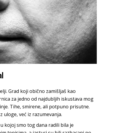
al
lji. Grad koji obično zamišljaš kao
rnica za jedno od najdubljih iskustava mog
inje. Tihe, smirene, ali potpuno prisutne.
iz uloge, već iz razumevanja.
u kojoj smo tog dana radili bila je
 tepisima, a jastuci su bili razbacani po