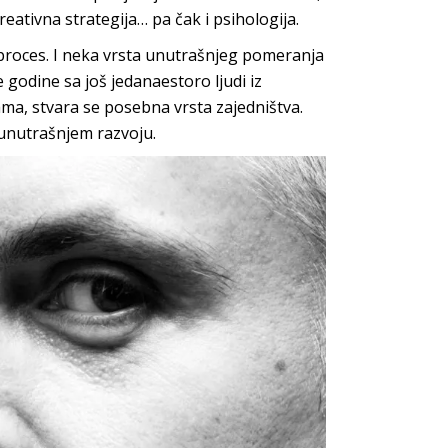
eativna strategija… pa čak i psihologija.
ni proces. I neka vrsta unutrašnjeg pomeranja
 godine sa još jedanaestoro ljudi iz
jama, stvara se posebna vrsta zajedništva.
 unutrašnjem razvoju.