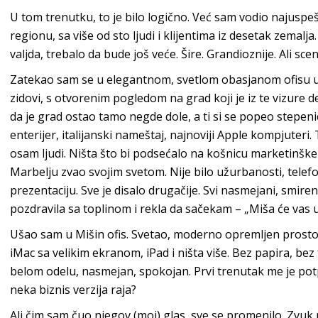
U tom trenutku, to je bilo logično. Već sam vodio najuspešn
regionu, sa više od sto ljudi i klijentima iz desetak zemalj
valjda, trebalo da bude još veće. Šire. Grandioznije. Ali sc
Zatekao sam se u elegantnom, svetlom obasjanom ofisu u 
zidovi, s otvorenim pogledom na grad koji je iz te vizure de
da je grad ostao tamo negde dole, a ti si se popeo stepeni
enterijer, italijanski nameštaj, najnoviji Apple kompjuteri.
osam ljudi. Ništa što bi podsećalo na košnicu marketinške
Marbelju zvao svojim svetom. Nije bilo užurbanosti, telefona
prezentaciju. Sve je disalo drugačije. Svi nasmejani, smire
pozdravila sa toplinom i rekla da sačekam – „Miša će vas u
Ušao sam u Mišin ofis. Svetao, moderno opremljen prosto
iMac sa velikim ekranom, iPad i ništa više. Bez papira, bez 
belom odelu, nasmejan, spokojan. Prvi trenutak me je pot
neka biznis verzija raja?
Ali čim sam čuo njegov (moj) glas, sve se promenilo. Zvuk 