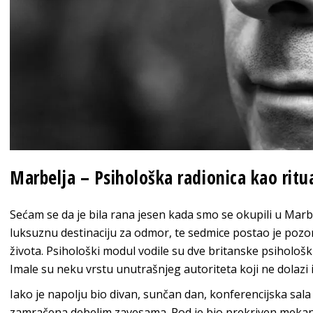
Marbelja – Psihološka radionica kao ritu
Sećam se da je bila rana jesen kada smo se okupili u Marbe
luksuznu destinaciju za odmor, te sedmice postao je pozo
života. Psihološki modul vodile su dve britanske psihološk
Imale su neku vrstu unutrašnjeg autoriteta koji ne dolazi 
Iako je napolju bio divan, sunčan dan, konferencijska sala 
zamračena debelim zavesama. Pod je bio prekriven mekanim