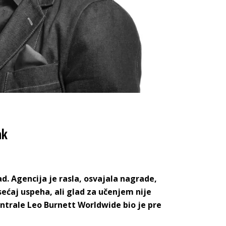
ak
d. Agencija je rasla, osvajala nagrade,
ećaj uspeha, ali glad za učenjem nije
centrale Leo Burnett Worldwide bio je pre