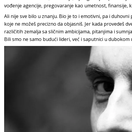
vođenje agencije, pregovaranje kao umetnost, finansije, kr
Ali nije sve bilo u znanju. Bio je to i emotivni, pa i duhov
koje ne možeš precizno da objasniš. Jer kada provedeš dve
različitih zemalja sa sličnim ambicijama, pitanjima i sumn
Bili smo ne samo budući lideri, već i saputnici u dubokom