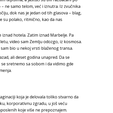
 ne samo telom, već i iznutra. Iz zvučnika
čiju, dok nas je jedan od tih glasova – blag,
ile su polako, ritmično, kao da nas
e iznad hotela. Zatim iznad Marbelje. Pa
 letu, video sam Zemlju odozgo, iz kosmosa.
a sam bio u nekoj vrsti blaženog transa.
zad, ali deset godina unapred. Da se
 se sretnemo sa sobom i da vidimo gde
 menja.
inaciji koja je delovala toliko stvarno da
iku, korporativnu zgradu, u još veću
zaposlenih koje više ne prepoznajem.