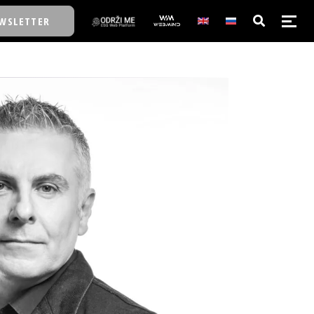
WSLETTER
E/SCHOOL
E/SCHOOL
A
A