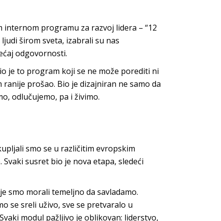
m internom programu za razvoj lidera – “12
judi širom sveta, izabrali su nas
sećaj odgovornosti.
io je to program koji se ne može porediti ni
ranije prošao. Bio je dizajniran ne samo da
o, odlučujemo, pa i živimo.
upljali smo se u različitim evropskim
Svaki susret bio je nova etapa, sledeći
oje smo morali temeljno da savladamo.
mo se sreli uživo, sve se pretvaralo u
 Svaki modul pažljivo je oblikovan: liderstvo,