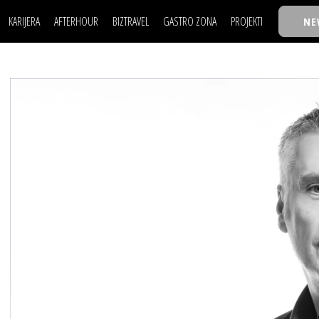
KARIJERA
AFTERHOUR
BIZTRAVEL
GASTRO ZONA
PROJEKTI
NE
POSAO
FILM I SCENA
NAJKOLEGA
LJUDI (HR)
KNJIGE
TASTY TALKS
POSAO
FILM I SCENA
NAJKOLEGA
JE
MOJ UGAO
AUTO SVET
30 ISPOD 30
LJUDI (HR)
KNJIGE
TASTY TALKS
USAVRŠAVANJE
STIL
BACK TO OFFIC
JE
MOJ UGAO
AUTO SVET
30 ISPOD 30
KNOW-HOW
WELLBEING
BIZBENDOVI
USAVRŠAVANJE
STIL
BACK TO OFFIC
BIZKOLEGIJUM
KNOW-HOW
WELLBEING
BIZBENDOVI
BMW BIZNIS LIG
BIZKOLEGIJUM
BIZLIFE WEEK
BMW BIZNIS LIG
IZJAVA GODINE
BIZLIFE WEEK
IZJAVA GODINE