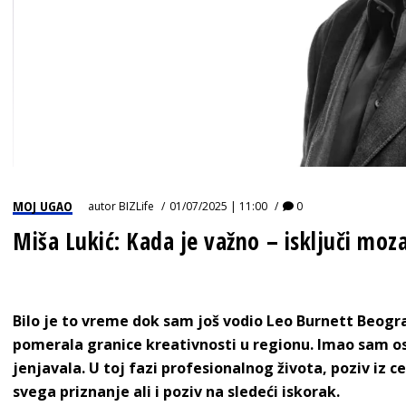
MOJ UGAO
autor
BIZLife
01/07/2025 | 11:00
0
Miša Lukić: Kada je važno – isključi moz
Bilo je to vreme dok sam još vodio Leo Burnett Beogra
pomerala granice kreativnosti u regionu. Imao sam os
jenjavala. U toj fazi profesionalnog života, poziv iz 
svega priznanje ali i poziv na sledeći iskorak.