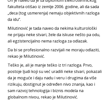
On je naveo da je sa diplomom Elektrotehničkog
fakulteta otišao iz zemlje 2006. godine, ali da sada
„deca (tog usmerenja) nemaju objektivnih razloga
da idu“.
Milutinović je tada naveo da nekima kulturološki
ne prijaju neke stvari, žele da iskuse nešto pa odu,
ali egzistencijalno nema razloga za odlazak.
Da bi se profesionalno razvijali ne moraju odlaziti,
rekao je Milutinović.
Teško je, ali je manje teško iz tri razloga. Prvo,
postoje ljudi koji su već uradili neke stvari, pokazali
da je moguće i daju nadu i veru i drugima da više
rizikuju, dostignut je određen nivo znanja, kao i
sam razvoj tehnologija i biznis modela na
globalnom nivou, rekao je Milutinović.