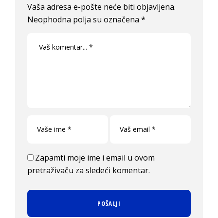
Vaša adresa e-pošte neće biti objavljena.
Neophodna polja su označena
*
Zapamti moje ime i email u ovom
pretraživaču za sledeći komentar.