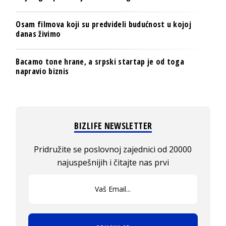
Osam filmova koji su predvideli budućnost u kojoj
danas živimo
Bacamo tone hrane, a srpski startap je od toga
napravio biznis
BIZLIFE NEWSLETTER
Pridružite se poslovnoj zajednici od 20000
najuspešnijih i čitajte nas prvi