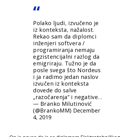
Polako ljudi, izvučeno je
iz konteksta, nažalost.
Rekao sam da diplomci
inženjeri softvera /
programiranja nemaju
egzistencijalni razlog da
emigriraju. Tužno je da
posle svega što Nordeus
i ja radimo jedan naslov
izvučen iz konteksta
dovede do salve
„razočarenja“ i negative…
— Branko Milutinović
(@BrankoMM)
December
4, 2019