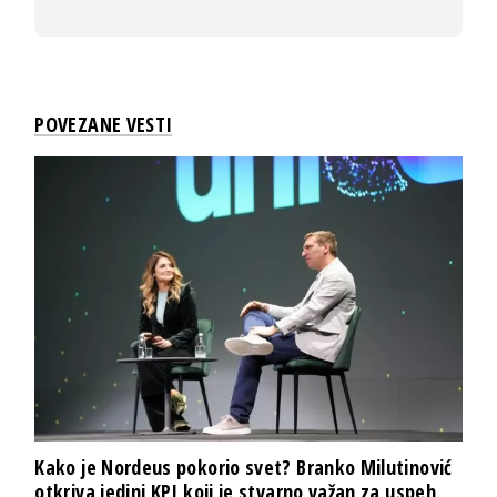
POVEZANE VESTI
Kako je Nordeus pokorio svet? Branko Milutinović
otkriva jedini KPI koji je stvarno važan za uspeh