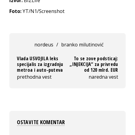
Izvor:
BIZLife
Foto:
YT/N1/Screenshot
nordeus
/
branko milutinović
Vlada USVOJILA leks
To se zove podsticaj:
specijalis za izgradnju
„INJEKCIJA“ za privredu
metroa i auto-puteva
od 120 mlrd. EUR
prethodna vest
naredna vest
OSTAVITE KOMENTAR