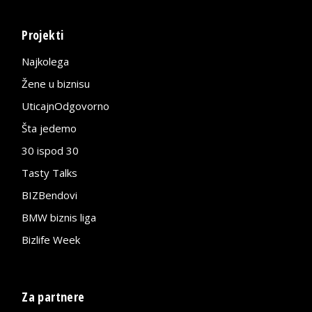
Projekti
Najkolega
Žene u biznisu
UticajnOdgovorno
Šta jedemo
30 ispod 30
Tasty Talks
BIZBendovi
BMW biznis liga
Bizlife Week
Za partnere