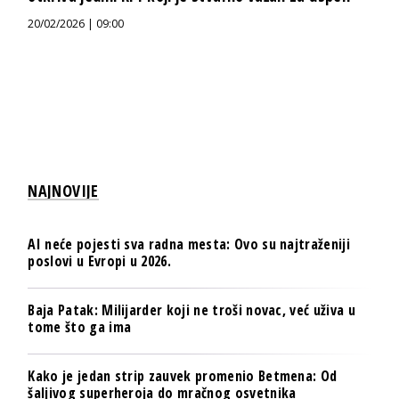
20/02/2026 | 09:00
NAJNOVIJE
AI neće pojesti sva radna mesta: Ovo su najtraženiji
poslovi u Evropi u 2026.
Baja Patak: Milijarder koji ne troši novac, već uživa u
tome što ga ima
Kako je jedan strip zauvek promenio Betmena: Od
šaljivog superheroja do mračnog osvetnika