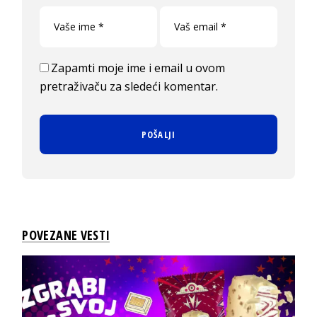
Zapamti moje ime i email u ovom
pretraživaču za sledeći komentar.
POVEZANE VESTI