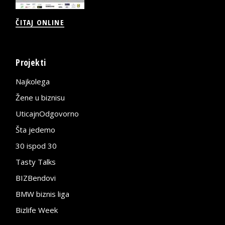
ČITAJ ONLINE
Projekti
Najkolega
Žene u biznisu
UticajnOdgovorno
Šta jedemo
30 ispod 30
Tasty Talks
BIZBendovi
BMW biznis liga
Bizlife Week