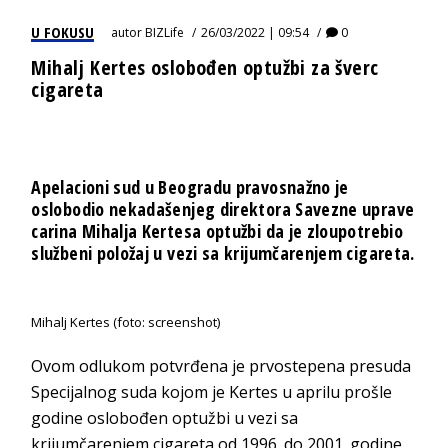
U FOKUSU
autor
BIZLife
26/03/2022 | 09:54
0
Mihalj Kertes oslobođen optužbi za šverc
cigareta
Apelacioni sud u Beogradu pravosnažno je
oslobodio nekadašenjeg direktora Savezne uprave
carina Mihalja Kertesa optužbi da je zloupotrebio
službeni položaj u vezi sa krijumčarenjem cigareta.
Mihalj Kertes (foto: screenshot)
Ovom odlukom potvrđena je prvostepena presuda
Specijalnog suda kojom je Kertes u aprilu prošle
godine oslobođen optužbi u vezi sa
krijumčarenjem cigareta od 1996. do 2001. godine.