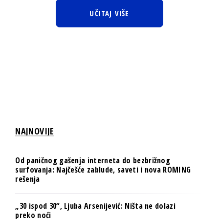
UČITAJ VIŠE
NAJNOVIJE
Od paničnog gašenja interneta do bezbrižnog
surfovanja: Najčešće zablude, saveti i nova ROMING
rešenja
„30 ispod 30“, Ljuba Arsenijević: Ništa ne dolazi
preko noći