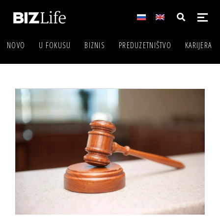
NOVO
U FOKUSU
BIZNIS
PREDUZETNIŠTVO
KARIJERA