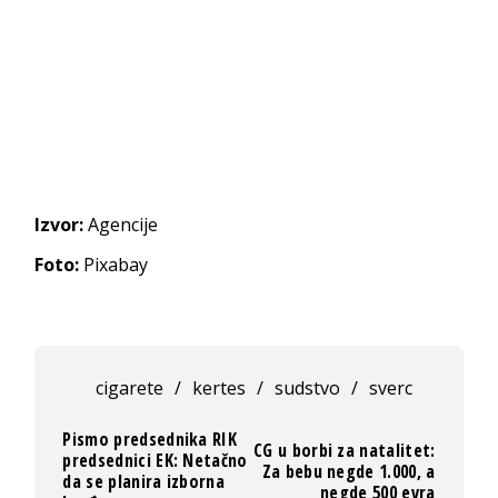
Izvor:
Agencije
Foto:
Pixabay
cigarete
/
kertes
/
sudstvo
/
sverc
Pismo predsednika RIK
CG u borbi za natalitet:
predsednici EK: Netačno
Za bebu negde 1.000, a
da se planira izborna
negde 500 evra