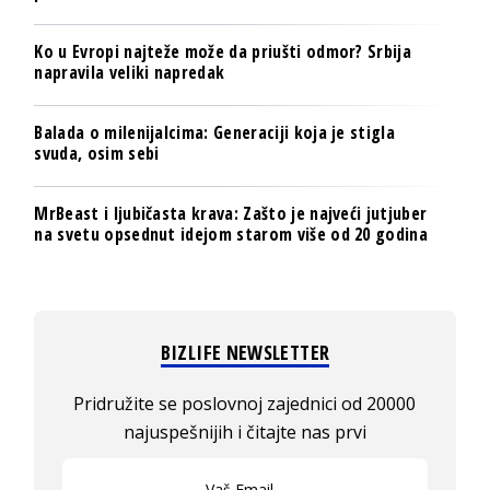
Ko u Evropi najteže može da priušti odmor? Srbija
napravila veliki napredak
Balada o milenijalcima: Generaciji koja je stigla
svuda, osim sebi
MrBeast i ljubičasta krava: Zašto je najveći jutjuber
na svetu opsednut idejom starom više od 20 godina
BIZLIFE NEWSLETTER
Pridružite se poslovnoj zajednici od 20000
najuspešnijih i čitajte nas prvi