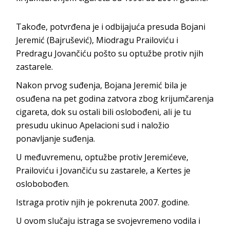
Takođe, potvrđena je i odbijajuća presuda Bojani
Jeremić (Bajrušević), Miodragu Prailoviću i
Predragu Jovančiću pošto su optužbe protiv njih
zastarele.
Nakon prvog suđenja, Bojana Jeremić bila je
osuđena na pet godina zatvora zbog krijumčarenja
cigareta, dok su ostali bili oslobođeni, ali je tu
presudu ukinuo Apelacioni sud i naložio
ponavljanje suđenja.
U međuvremenu, optužbe protiv Jeremićeve,
Prailoviću i Jovančiću su zastarele, a Kertes je
oslobobođen.
Istraga protiv njih je pokrenuta 2007. godine.
U ovom slučaju istraga se svojevremeno vodila i