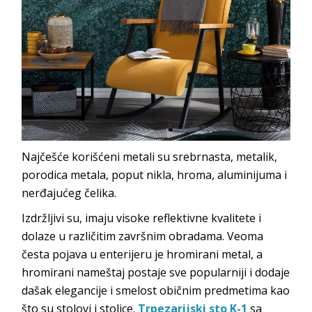
Najčešće korišćeni metali su srebrnasta, metalik,
porodica metala, poput nikla, hroma, aluminijuma i
nerđajućeg čelika.
Izdržljivi su, imaju visoke reflektivne kvalitete i
dolaze u različitim završnim obradama. Veoma
česta pojava u enterijeru je hromirani metal, a
hromirani nameštaj postaje sve popularniji i dodaje
dašak elegancije i smelost običnim predmetima kao
što su stolovi i stolice.
Trpezarijski sto K-1
sa