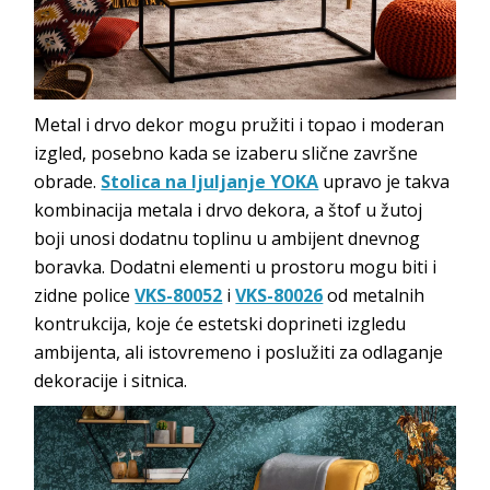
Metal i drvo dekor mogu pružiti i topao i moderan
izgled, posebno kada se izaberu slične završne
obrade.
Stolica na ljuljanje YOKA
upravo je takva
kombinacija metala i drvo dekora, a štof u žutoj
boji unosi dodatnu toplinu u ambijent dnevnog
boravka. Dodatni elementi u prostoru mogu biti i
zidne police
VKS-80052
i
VKS-80026
od metalnih
kontrukcija, koje će estetski doprineti izgledu
ambijenta, ali istovremeno i poslužiti za odlaganje
dekoracije i sitnica.