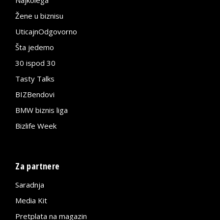
Najkolega
Žene u biznisu
UticajnOdgovorno
Šta jedemo
30 ispod 30
Tasty Talks
BIZBendovi
BMW biznis liga
Bizlife Week
Za partnere
Saradnja
Media Kit
Pretplata na magazin