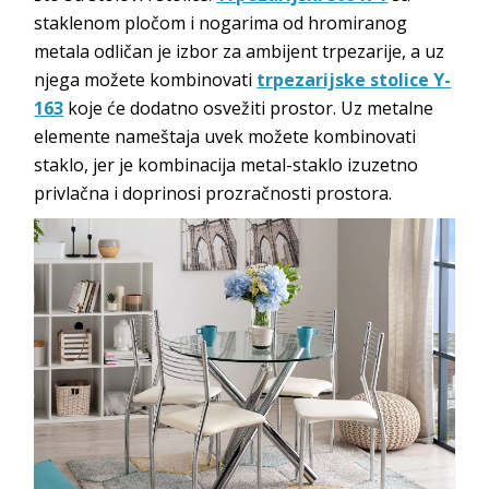
staklenom pločom i nogarima od hromiranog
metala odličan je izbor za ambijent trpezarije, a uz
njega možete kombinovati
trpezarijske stolice Y-
163
koje će dodatno osvežiti prostor. Uz metalne
elemente nameštaja uvek možete kombinovati
staklo, jer je kombinacija metal-staklo izuzetno
privlačna i doprinosi prozračnosti prostora.