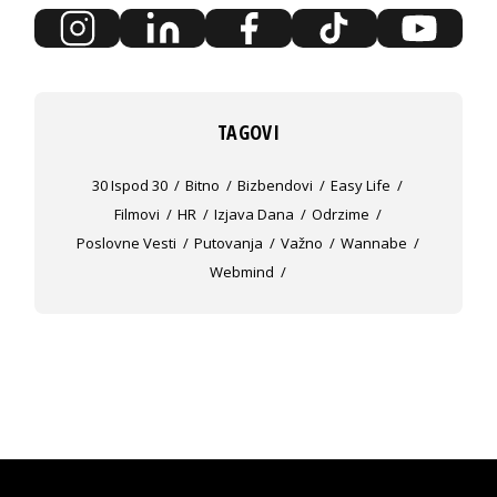
TAGOVI
30 Ispod 30
Bitno
Bizbendovi
Easy Life
Filmovi
HR
Izjava Dana
Odrzime
Poslovne Vesti
Putovanja
Važno
Wannabe
Webmind