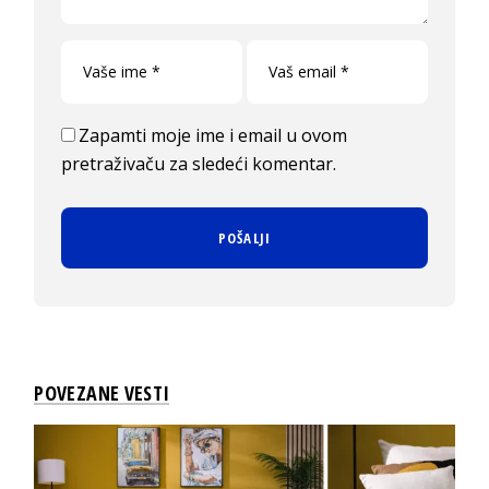
Zapamti moje ime i email u ovom
pretraživaču za sledeći komentar.
POVEZANE VESTI