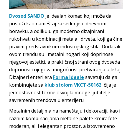
Dvosed SANDO
je idealan komad koji može da
posluži kao nameštaj za sedenje u dnevnom
boravku, a odlikuju ga moderno dizajnirani
rukohvati u kombinaciji metala i drveta, koji ga čine
pravim predstavnikom industrijskog stila. Dodatak
ovom trendu su i metalni nogari koji doprinose
njegovoj estetici, a praktičnoj strani ovog dvoseda
doprinosi i njegova mogućnost pretvaranja u ležaj.
Dizajneri enterijera
Forma Ideale
savetuju da ga
kombinujete sa
klub stolom VKCT-50162
, čija je
jednostavnost forme osvojila mnoge ljubitelje
savremenih trendova u enterijeru.
Metalnim detaljima na nameštaju i dekoraciji, kao i
raznim kombinacijama metalne palete kreiraćete
moderan, ali i elegantan prostor, a istovremeno