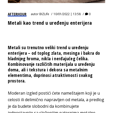
AFTERHOUR
autor
BIZLife
10/01/2022 | 13:58
0
Metali kao trend u uređenju enterijera
Metali su trenutno veliki trend u uređenju
enterijera – od toplog zlata, mesinga i bakra do
hladnijeg hroma, nikla i nerđajućeg čelika.
Kombinovanje različitih materijala u uređenju
doma, ali i tekstura i dekora sa
metalnim
elementima
, doprinosi atraktivnosti svakog
prostora.
Moderan izgled postići ćete nameštajem koji je u
celosti ili delimično napravljen od metala, a predlog
je da budete slobodni da kombinujete
jednostavnije sa složenijim paternima metalne