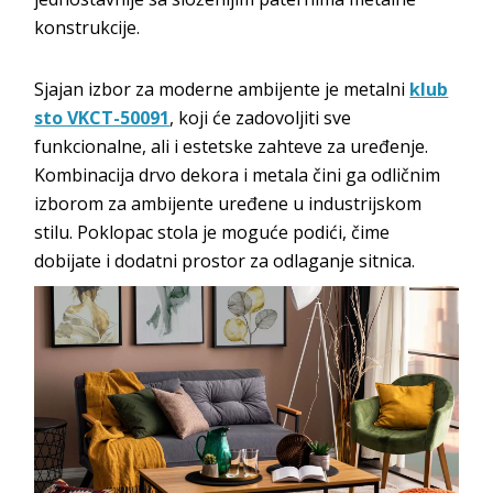
konstrukcije.
Sjajan izbor za moderne ambijente je metalni
klub
sto VKCT-50091
, koji će zadovoljiti sve
funkcionalne, ali i estetske zahteve za uređenje.
Kombinacija drvo dekora i metala čini ga odličnim
izborom za ambijente uređene u industrijskom
stilu. Poklopac stola je moguće podići, čime
dobijate i dodatni prostor za odlaganje sitnica.