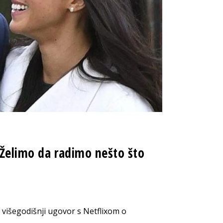
 Želimo da radimo nešto što
 višegodišnji ugovor s Netflixom o