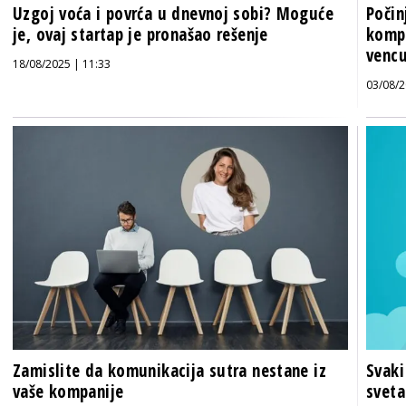
Uzgoj voća i povrća u dnevnoj sobi? Moguće
Poči
je, ovaj startap je pronašao rešenje
komp
venc
18/08/2025 | 11:33
03/08/2
Zamislite da komunikacija sutra nestane iz
Svaki
vaše kompanije
sveta