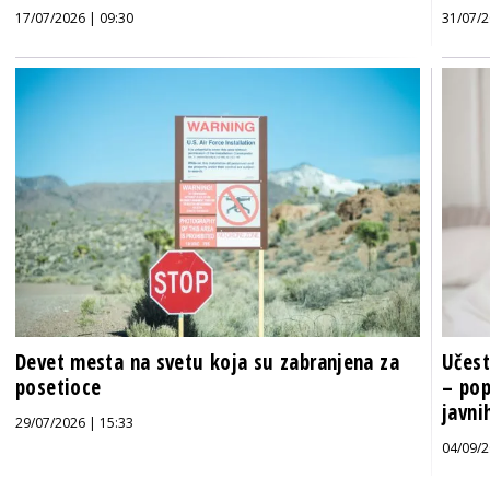
17/07/2026 | 09:30
31/07/2
Devet mesta na svetu koja su zabranjena za
Učest
posetioce
– pop
javnih
29/07/2026 | 15:33
04/09/2