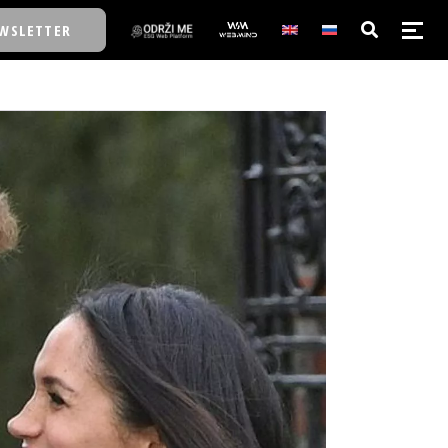
WSLETTER
E/SCHOOL
E/SCHOOL
A
A