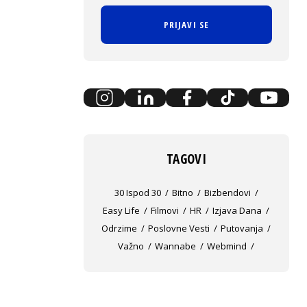
PRIJAVI SE
TAGOVI
30 Ispod 30
Bitno
Bizbendovi
Easy Life
Filmovi
HR
Izjava Dana
Odrzime
Poslovne Vesti
Putovanja
Važno
Wannabe
Webmind