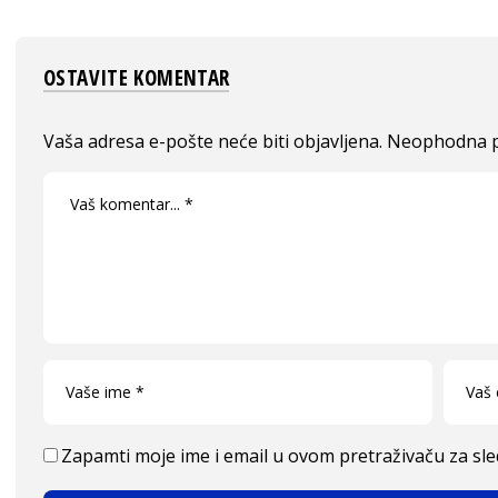
OSTAVITE KOMENTAR
Vaša adresa e-pošte neće biti objavljena.
Neophodna p
Zapamti moje ime i email u ovom pretraživaču za sl