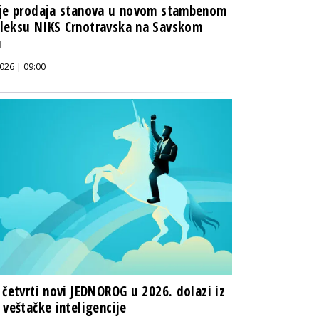
nje prodaja stanova u novom stambenom
leksu NIKS Crnotravska na Savskom
u
026 | 09:00
 četvrti novi JEDNOROG u 2026. dolazi iz
 veštačke inteligencije