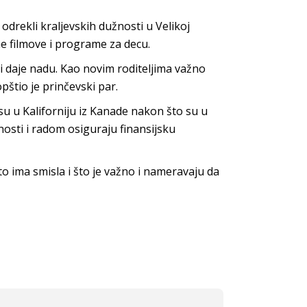
 odrekli kraljevskih dužnosti u Velikoj
e filmove i programe za decu.
i i daje nadu. Kao novim roditeljima važno
pštio je prinčevski par.
 su u Kaliforniju iz Kanade nakon što su u
osti i radom osiguraju finansijsku
što ima smisla i što je važno i nameravaju da