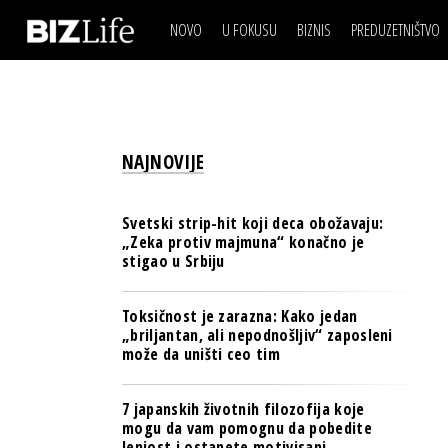
NOVO
U FOKUSU
BIZNIS
PREDUZETNIŠTVO
IZJAVA DANA
BIZNIS SCENA
VIDEO
REAL ESTATE
IZJAVA DANA
BIZNIS SCENA
BREND I KOMUNIKACI
VIDEO
REAL ESTATE
ESG & ENERGY
NAJNOVIJE
BREND I KOMUNIKACI
BANKE
ESG & ENERGY
OSIGURANJE
Svetski strip-hit koji deca obožavaju:
BANKE
„Zeka protiv majmuna“ konačno je
TECH I AI
stigao u Srbiju
OSIGURANJE
BIZNIS & SPORT
TECH I AI
Toksičnost je zarazna: Kako jedan
PULS REGIONA
„briljantan, ali nepodnošljiv“ zaposleni
BIZNIS & SPORT
može da uništi ceo tim
NOVO NA RAFU
PULS REGIONA
7 japanskih životnih filozofija koje
NOVO NA RAFU
mogu da vam pomognu da pobedite
lenjost i ostanete motivisani