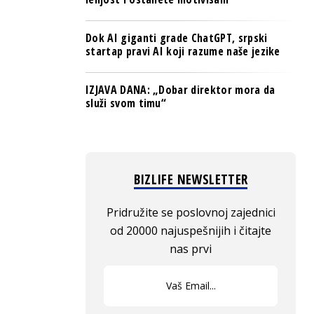
Dok AI giganti grade ChatGPT, srpski
startap pravi AI koji razume naše jezike
IZJAVA DANA: „Dobar direktor mora da
služi svom timu“
BIZLIFE NEWSLETTER
Pridružite se poslovnoj zajednici
od 20000 najuspešnijih i čitajte
nas prvi