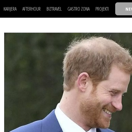
KARIJERA
AFTERHOUR
BIZTRAVEL
GASTRO ZONA
PROJEKTI
NE
POSAO
FILM I SCENA
NAJKOLEGA
LJUDI (HR)
KNJIGE
TASTY TALKS
POSAO
FILM I SCENA
NAJKOLEGA
JE
MOJ UGAO
AUTO SVET
30 ISPOD 30
LJUDI (HR)
KNJIGE
TASTY TALKS
USAVRŠAVANJE
STIL
BACK TO OFFIC
JE
MOJ UGAO
AUTO SVET
30 ISPOD 30
KNOW-HOW
WELLBEING
BIZBENDOVI
USAVRŠAVANJE
STIL
BACK TO OFFIC
BIZKOLEGIJUM
KNOW-HOW
WELLBEING
BIZBENDOVI
BMW BIZNIS LIG
BIZKOLEGIJUM
BIZLIFE WEEK
BMW BIZNIS LIG
IZJAVA GODINE
BIZLIFE WEEK
IZJAVA GODINE