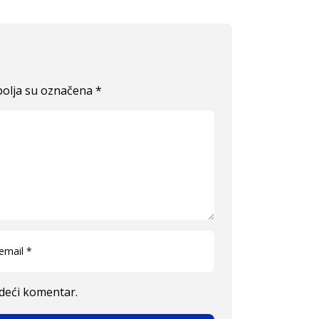
olja su označena
*
edeći komentar.