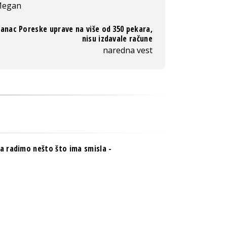
egan
anac Poreske uprave na više od 350 pekara,
nisu izdavale račune
naredna vest
da radimo nešto što ima smisla -