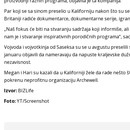
proizvodnji raznih programa, objavila je ta kompanija.
Par koji se sa sinom preselio u Kaliforniju nakon što su se
Britaniji radiće dokumentarce, dokumentarne serije, igran
„Naš fokus će biti na stvaranju sadržaja koji informiše, al
nam je i stvaranje inspirativnih porodičnih programa“, sao
Vojvoda i vojvotkinja od Saseksa su se u avgustu preselili
januaru objavili da nameravaju da napuste kraljevske dužn
nezavisnost.
Megan i Hari su kazali da u Kaliforniji žele da rade nešto 
pokrenu neprofitnu organizaciju Archewell.
Izvor:
BIZLife
Foto:
YT/Screenshot