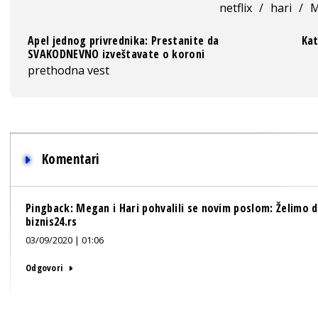
netflix
/
hari
/
M
Apel jednog privrednika: Prestanite da
Kat
SVAKODNEVNO izveštavate o koroni
prethodna vest
Komentari
Pingback:
Megan i Hari pohvalili se novim poslom: Želimo 
biznis24.rs
03/09/2020 | 01:06
Odgovori