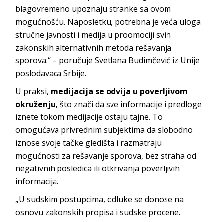
blagovremeno upoznaju stranke sa ovom
mogućnošću. Naposletku, potrebna je veća uloga
stručne javnosti i medija u proomociji svih
zakonskih alternativnih metoda rešavanja
sporova.“ – poručuje Svetlana Budimčević iz Unije
poslodavaca Srbije.
U praksi,
medijacija se odvija u poverljivom
okruženju,
što znači da sve informacije i predloge
iznete tokom medijacije ostaju tajne. To
omogućava privrednim subjektima da slobodno
iznose svoje tačke gledišta i razmatraju
mogućnosti za rešavanje sporova, bez straha od
negativnih posledica ili otkrivanja poverljivih
informacija.
„U sudskim postupcima, odluke se donose na
osnovu zakonskih propisa i sudske procene.