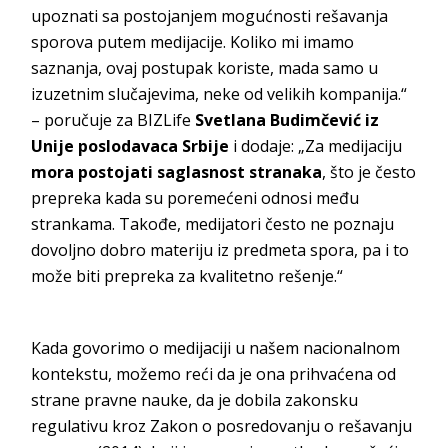
upoznati sa postojanjem mogućnosti rešavanja
sporova putem medijacije. Koliko mi imamo
saznanja, ovaj postupak koriste, mada samo u
izuzetnim slučajevima, neke od velikih kompanija.“
– poručuje za BIZLife
Svetlana Budimčević iz
Unije poslodavaca Srbije
i dodaje: „Za medijaciju
mora postojati saglasnost stranaka
, što je često
prepreka kada su poremećeni odnosi među
strankama. Takođe, medijatori često ne poznaju
dovoljno dobro materiju iz predmeta spora, pa i to
može biti prepreka za kvalitetno rešenje.“
Kada govorimo o medijaciji u našem nacionalnom
kontekstu, možemo reći da je ona prihvaćena od
strane pravne nauke, da je dobila zakonsku
regulativu kroz Zakon o posredovanju o rešavanju