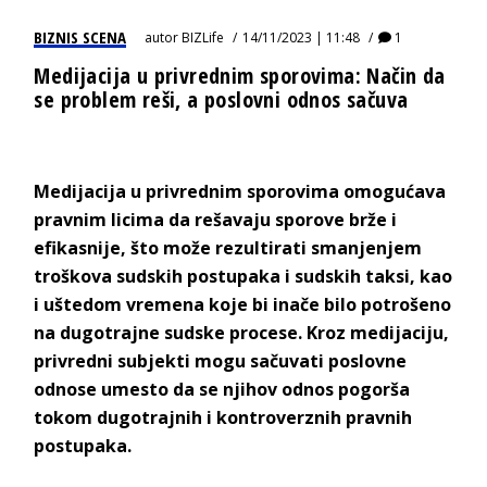
BIZNIS SCENA
autor
BIZLife
14/11/2023 | 11:48
1
Medijacija u privrednim sporovima: Način da
se problem reši, a poslovni odnos sačuva
Medijacija u privrednim sporovima omogućava
pravnim licima da rešavaju sporove brže i
efikasnije, što može rezultirati smanjenjem
troškova sudskih postupaka i sudskih taksi, kao
i uštedom vremena koje bi inače bilo potrošeno
na dugotrajne sudske procese. Kroz medijaciju,
privredni subjekti mogu sačuvati poslovne
odnose umesto da se njihov odnos pogorša
tokom dugotrajnih i kontroverznih pravnih
postupaka.