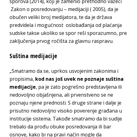
sporova (2014), koji je zamenio prethodno važeći
Zakon o posredovanju – medijaciji ( 2005), da je
obučen veliki broj medijatora, te da je država
predvidela i mogućnost oslobađanja od plaćanja
sudske takse ukoliko se spor reši sporazumno, pre
zaključenja prvog ročišta za glavnu raspravu.
Suština medijacije
„Smatramo da se, uprkos usvojenim zakonima i
propisima,
kod nas još uvek ne poznaje suština
medijacije
, pa je zato pogrešno predstavljena ili
nedovoljno objašnjena, ali prvenstveno se ne
poznaju njene prednosti. S druge strane i dalje je
prisutno nedovoljno visoko poverenje građana u
institucije sistema. Takođe smatramo da bi sudije
trebalo da prođu obuke posredovanja ili bar
osnove, kako bi na pravi način mogle da