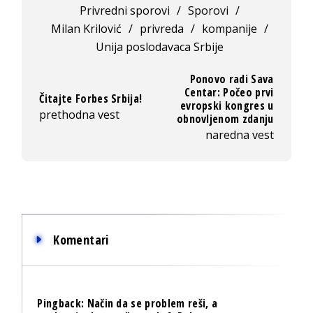
Privredni sporovi
/
Sporovi
/
Milan Krilović
/
privreda
/
kompanije
/
Unija poslodavaca Srbije
Ponovo radi Sava
Centar: Počeo prvi
Čitajte Forbes Srbija!
evropski kongres u
prethodna vest
obnovljenom zdanju
naredna vest
Komentari
Pingback:
Način da se problem reši, a