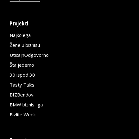
Projekti
Najkolega
Žene u biznisu
UticajnOdgovorno
Šta jedemo
30 ispod 30
Tasty Talks
BIZBendovi
BMW biznis liga
Bizlife Week