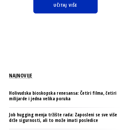
UČITAJ VIŠE
NAJNOVIJE
Holivudska bioskopska renesansa: Četiri filma, četiri
milijarde i jedna velika poruka
Job hugging menja tržište rada: Zaposleni se sve više
drže sigurnosti, ali to može imati posledice