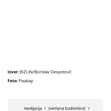
Izvor:
BIZLife/Borislav Despotović
Foto:
Pixabay
medijacija
/
svetlana budimčević
/