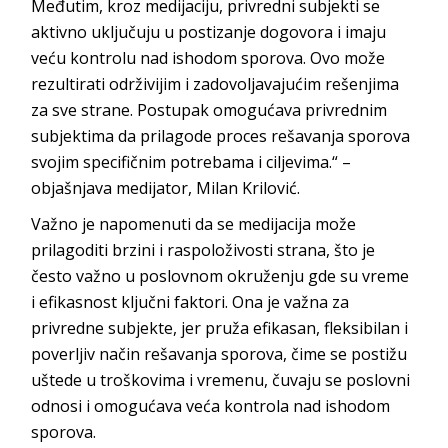
Međutim, kroz medijaciju, privredni subjekti se
aktivno uključuju u postizanje dogovora i imaju
veću kontrolu nad ishodom sporova. Ovo može
rezultirati održivijim i zadovoljavajućim rešenjima
za sve strane. Postupak omogućava privrednim
subjektima da prilagode proces rešavanja sporova
svojim specifičnim potrebama i ciljevima.“ –
objašnjava medijator, Milan Krilović.
Važno je napomenuti da se medijacija može
prilagoditi brzini i raspoloživosti strana, što je
često važno u poslovnom okruženju gde su vreme
i efikasnost ključni faktori. Ona je važna za
privredne subjekte, jer pruža efikasan, fleksibilan i
poverljiv način rešavanja sporova, čime se postižu
uštede u troškovima i vremenu, čuvaju se poslovni
odnosi i omogućava veća kontrola nad ishodom
sporova.