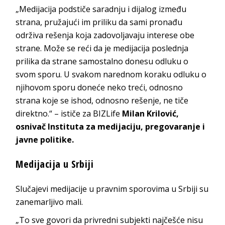
„Medijacija podstiče saradnju i dijalog između
strana, pružajući im priliku da sami pronađu
održiva rešenja koja zadovoljavaju interese obe
strane. Može se reći da je medijacija poslednja
prilika da strane samostalno donesu odluku o
svom sporu. U svakom narednom koraku odluku o
njihovom sporu doneće neko treći, odnosno
strana koje se ishod, odnosno rešenje, ne tiče
direktno.“ – ističe za BIZLife
Milan Krilović,
osnivač Instituta za medijaciju, pregovaranje i
javne politike.
Medijacija u Srbiji
Slučajevi medijacije u pravnim sporovima u Srbiji su
zanemarljivo mali.
„To sve govori da privredni subjekti najčešće nisu