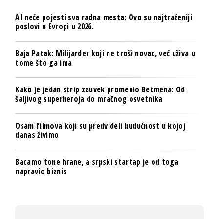
AI neće pojesti sva radna mesta: Ovo su najtraženiji
poslovi u Evropi u 2026.
Baja Patak: Milijarder koji ne troši novac, već uživa u
tome što ga ima
Kako je jedan strip zauvek promenio Betmena: Od
šaljivog superheroja do mračnog osvetnika
Osam filmova koji su predvideli budućnost u kojoj
danas živimo
Bacamo tone hrane, a srpski startap je od toga
napravio biznis