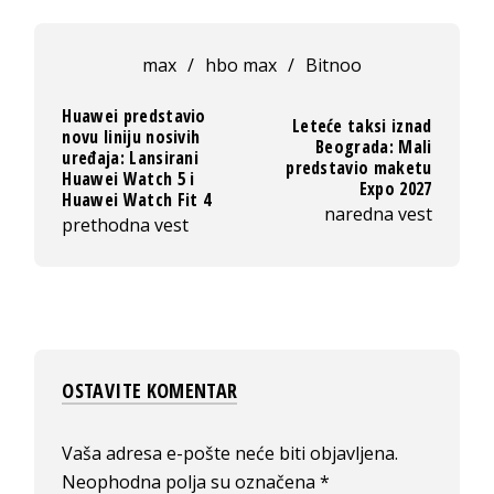
max
/
hbo max
/
Bitnoo
Huawei predstavio
Leteće taksi iznad
novu liniju nosivih
Beograda: Mali
uređaja: Lansirani
predstavio maketu
Huawei Watch 5 i
Expo 2027
Huawei Watch Fit 4
naredna vest
prethodna vest
OSTAVITE KOMENTAR
Vaša adresa e-pošte neće biti objavljena.
Neophodna polja su označena
*