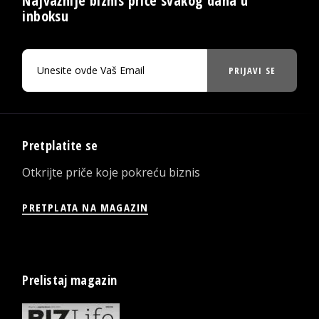
Najvažnije biznis priče svakog dana u
inboksu
PRIJAVI SE
Pretplatite se
Otkrijte priče koje pokreću biznis
PRETPLATA NA MAGAZIN
Prelistaj magazin