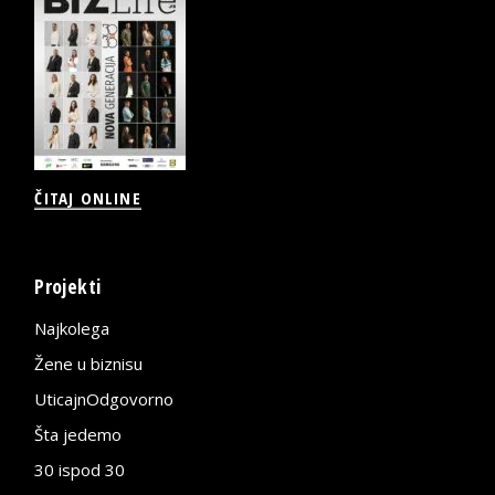
ČITAJ ONLINE
Projekti
Najkolega
Žene u biznisu
UticajnOdgovorno
Šta jedemo
30 ispod 30