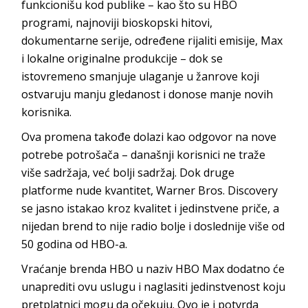
funkcionišu kod publike – kao što su HBO
programi, najnoviji bioskopski hitovi,
dokumentarne serije, određene rijaliti emisije, Max
i lokalne originalne produkcije – dok se
istovremeno smanjuje ulaganje u žanrove koji
ostvaruju manju gledanost i donose manje novih
korisnika.
Ova promena takođe dolazi kao odgovor na nove
potrebe potrošača – današnji korisnici ne traže
više sadržaja, već bolji sadržaj. Dok druge
platforme nude kvantitet, Warner Bros. Discovery
se jasno istakao kroz kvalitet i jedinstvene priče, a
nijedan brend to nije radio bolje i doslednije više od
50 godina od HBO-a.
Vraćanje brenda HBO u naziv HBO Max dodatno će
unaprediti ovu uslugu i naglasiti jedinstvenost koju
pretplatnici mogu da očekuju. Ovo je i potvrda