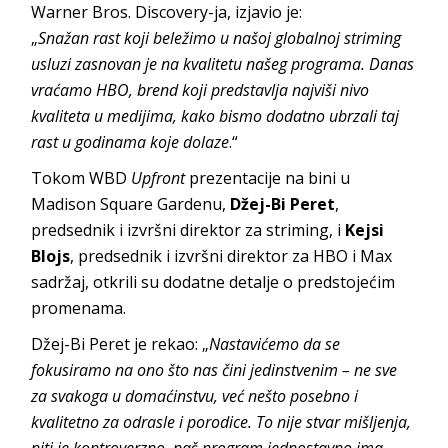
Warner Bros. Discovery-ja, izjavio je:
„
Snažan rast koji beležimo u našoj globalnoj striming
usluzi zasnovan je na kvalitetu našeg programa. Danas
vraćamo HBO, brend koji predstavlja najviši nivo
kvaliteta u medijima, kako bismo dodatno ubrzali taj
rast u godinama koje dolaze
.“
Tokom WBD
Upfront
prezentacije na bini u
Madison Square Gardenu,
Džej-Bi Peret
,
predsednik i izvršni direktor za striming, i
Kejsi
Blojs
, predsednik i izvršni direktor za HBO i Max
sadržaj, otkrili su dodatne detalje o predstojećim
promenama.
Džej-Bi Peret je rekao: „
Nastavićemo da se
fokusiramo na ono što nas čini jedinstvenim – ne sve
za svakoga u domaćinstvu, već nešto posebno i
kvalitetno za odrasle i porodice. To nije stvar mišljenja,
niti je kontroverzno, naš program jednostavno ima