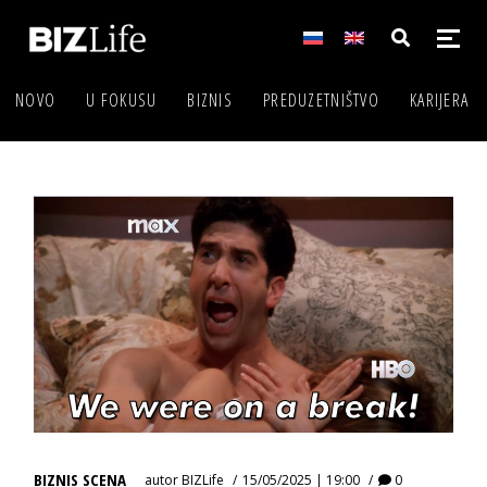
NOVO
U FOKUSU
BIZNIS
PREDUZETNIŠTVO
KARIJERA
BIZNIS SCENA
autor
BIZLife
15/05/2025 | 19:00
0