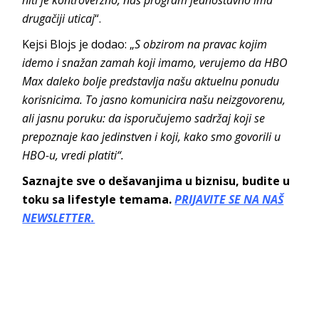
drugačiji uticaj
“.
Kejsi Blojs je dodao: „
S obzirom na pravac kojim
idemo i snažan zamah koji imamo, verujemo da HBO
Max daleko bolje predstavlja našu aktuelnu ponudu
korisnicima. To jasno komunicira našu neizgovorenu,
ali jasnu poruku: da isporučujemo sadržaj koji se
prepoznaje kao jedinstven i koji, kako smo govorili u
HBO-u, vredi platiti“.
Saznajte sve o dešavanjima u biznisu, budite u
toku sa lifestyle temama.
PRIJAVITE SE NA NAŠ
NEWSLETTER.