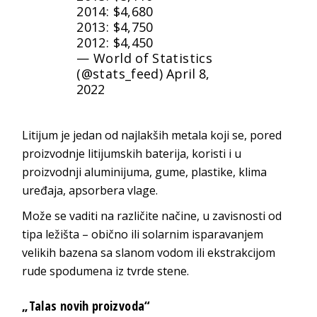
2014: $4,680
2013: $4,750
2012: $4,450
— World of Statistics
(@stats_feed)
April 8,
2022
Litijum je jedan od najlakših metala koji se, pored
proizvodnje litijumskih baterija, koristi i u
proizvodnji aluminijuma, gume, plastike, klima
uređaja, apsorbera vlage.
Može se vaditi na različite načine, u zavisnosti od
tipa ležišta – obično ili solarnim isparavanjem
velikih bazena sa slanom vodom ili ekstrakcijom
rude spodumena iz tvrde stene.
„Talas novih proizvoda“