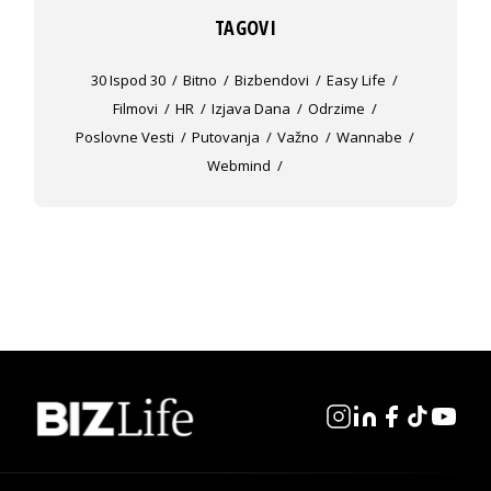
TAGOVI
30 Ispod 30
Bitno
Bizbendovi
Easy Life
Filmovi
HR
Izjava Dana
Odrzime
Poslovne Vesti
Putovanja
Važno
Wannabe
Webmind