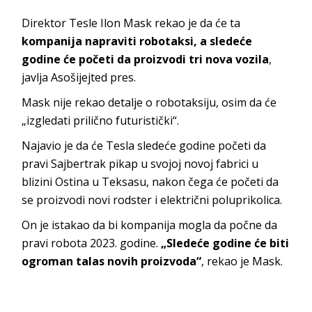
Direktor Tesle Ilon Mask rekao je da će ta
kompanija napraviti robotaksi, a sledeće
godine će početi da proizvodi tri nova vozila
,
javlja Asošijejted pres.
Mask nije rekao detalje o robotaksiju, osim da će
„izgledati prilično futuristički“.
Najavio je da će Tesla sledeće godine početi da
pravi Sajbertrak pikap u svojoj novoj fabrici u
blizini Ostina u Teksasu, nakon čega će početi da
se proizvodi novi rodster i električni poluprikolica.
On je istakao da bi kompanija mogla da počne da
pravi robota 2023. godine.
„Sledeće godine će biti
ogroman talas novih proizvoda“
, rekao je Mask.