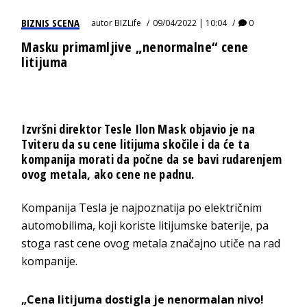
BIZNIS SCENA
autor
BIZLife
09/04/2022 | 10:04
0
Masku primamljive „nenormalne“ cene
litijuma
Izvršni direktor Tesle Ilon Mask objavio je na
Tviteru da su cene litijuma skočile i da će ta
kompanija morati da počne da se bavi rudarenjem
ovog metala, ako cene ne padnu.
Kompanija Tesla je najpoznatija po električnim
automobilima, koji koriste litijumske baterije, pa
stoga rast cene ovog metala značajno utiče na rad
kompanije.
„Cena litijuma dostigla je nenormalan nivo!