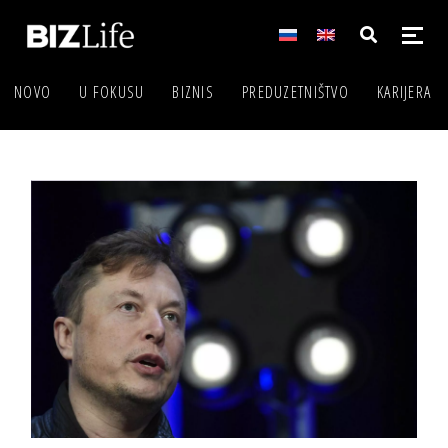
NOVO
U FOKUSU
BIZNIS
PREDUZETNIŠTVO
KARIJERA