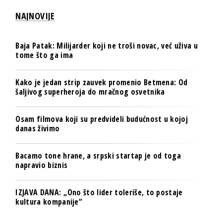
NAJNOVIJE
Baja Patak: Milijarder koji ne troši novac, već uživa u
tome što ga ima
Kako je jedan strip zauvek promenio Betmena: Od
šaljivog superheroja do mračnog osvetnika
Osam filmova koji su predvideli budućnost u kojoj
danas živimo
Bacamo tone hrane, a srpski startap je od toga
napravio biznis
IZJAVA DANA: „Ono što lider toleriše, to postaje
kultura kompanije“