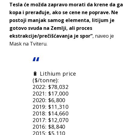
Tesla će možda zapravo morati da krene da ga
kopa i prerađuje, ako se cene ne poprave. Ne
postoji manjak samog elementa, litijum je
gotovo svuda na Zemlji, ali proces
ekstrakcije/prečišćavanja je spor“
, naveo je
Mask na Tviteru.
🔋 Lithium price
($/tonne):
2022: $78,032
2021: $17,000
2020: $6,800
2019: $11,310
2018: $14,660
2017: $12,070
2016: $8,840
2015: $5,110