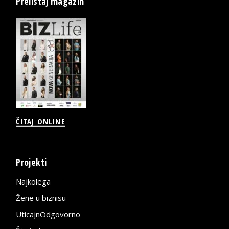
Prelistaj magazin
ČITAJ ONLINE
Projekti
Najkolega
Žene u biznisu
UticajnOdgovorno