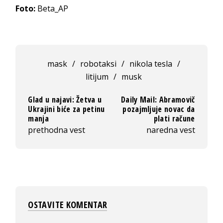
Foto:
Beta_AP
mask
/
robotaksi
/
nikola tesla
/
litijum
/
musk
Glad u najavi: Žetva u
Daily Mail: Abramovič
Ukrajini biće za petinu
pozajmljuje novac da
manja
plati račune
prethodna vest
naredna vest
OSTAVITE KOMENTAR