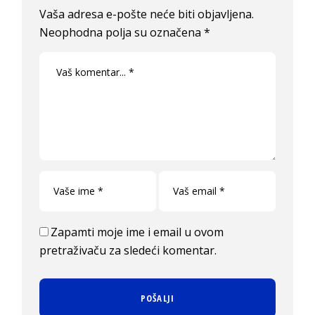
Vaša adresa e-pošte neće biti objavljena.
Neophodna polja su označena
*
Zapamti moje ime i email u ovom
pretraživaču za sledeći komentar.