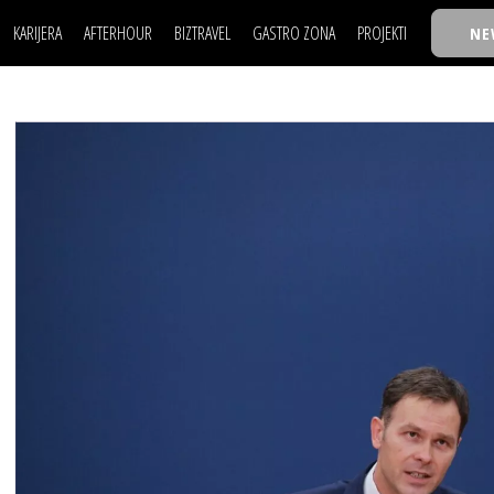
KARIJERA
AFTERHOUR
BIZTRAVEL
GASTRO ZONA
PROJEKTI
NE
POSAO
FILM I SCENA
NAJKOLEGA
LJUDI (HR)
KNJIGE
TASTY TALKS
POSAO
FILM I SCENA
NAJKOLEGA
JE
MOJ UGAO
AUTO SVET
30 ISPOD 30
LJUDI (HR)
KNJIGE
TASTY TALKS
USAVRŠAVANJE
STIL
BACK TO OFFIC
JE
MOJ UGAO
AUTO SVET
30 ISPOD 30
KNOW-HOW
WELLBEING
BIZBENDOVI
USAVRŠAVANJE
STIL
BACK TO OFFIC
BIZKOLEGIJUM
KNOW-HOW
WELLBEING
BIZBENDOVI
BMW BIZNIS LIG
BIZKOLEGIJUM
BIZLIFE WEEK
BMW BIZNIS LIG
IZJAVA GODINE
BIZLIFE WEEK
IZJAVA GODINE