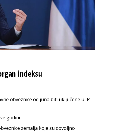
Morgan indeksu
ržavne obveznice od juna biti uključene u JP
ve godine.
obveznice zemalja koje su dovoljno