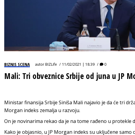
BIZNIS SCENA
autor
BIZLife
11/02/2021 | 18:39
0
Mali: Tri obveznice Srbije od juna u JP 
Ministar finansija Srbije Siniša Mali najavio je da će tri d
Morgan indeks zemalja u razvoju.
On je novinarima rekao da je na tome rađeno u protekle d
Kako je objasnio, u JP Morgan indeks su uključene samo 