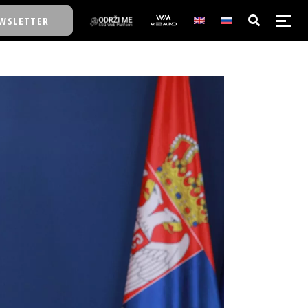
WSLETTER
E/SCHOOL
E/SCHOOL
A
A