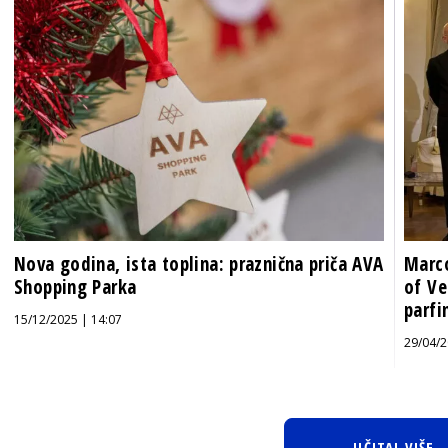
Nova godina, ista toplina: praznična priča AVA
Marco
Shopping Parka
of Ve
parfi
15/12/2025 | 14:07
29/04/2
UČITAJ VIŠE