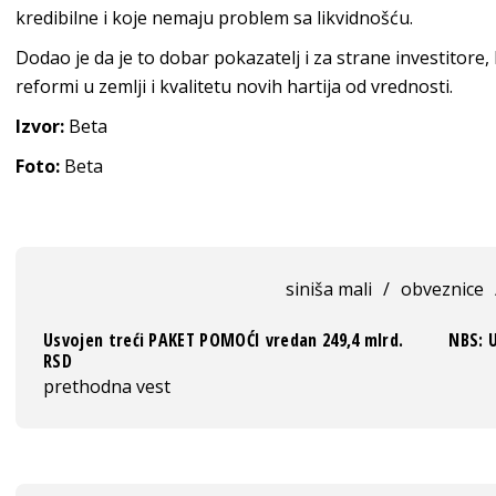
kredibilne i koje nemaju problem sa likvidnošću.
Dodao je da je to dobar pokazatelj i za strane investitore,
reformi u zemlji i kvalitetu novih hartija od vrednosti.
Izvor:
Beta
Foto:
Beta
siniša mali
/
obveznice
Usvojen treći PAKET POMOĆI vredan 249,4 mlrd.
NBS: U
RSD
prethodna vest