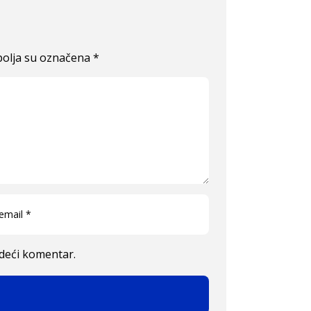
olja su označena
*
edeći komentar.