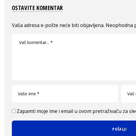
OSTAVITE KOMENTAR
Vaša adresa e-pošte neće biti objavljena.
Neophodna p
Zapamti moje ime i email u ovom pretraživaču za sl