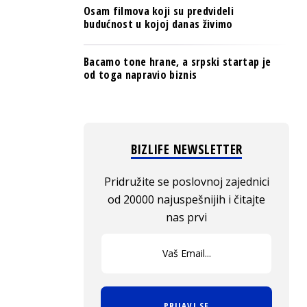
Osam filmova koji su predvideli
budućnost u kojoj danas živimo
Bacamo tone hrane, a srpski startap je
od toga napravio biznis
BIZLIFE NEWSLETTER
Pridružite se poslovnoj zajednici
od 20000 najuspešnijih i čitajte
nas prvi
PRIJAVI SE