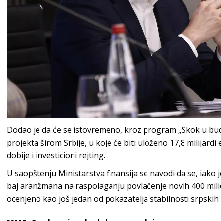
Dodao je da će se istovremeno, kroz program „Skok u budu
projekta širom Srbije, u koje će biti uloženo 17,8 milijardi 
dobije i investicioni rejting.
U saopštenju Ministarstva finansija se navodi da se, iako j
baj aranžmana na raspolaganju povlačenje novih 400 miliona
ocenjeno kao još jedan od pokazatelja stabilnosti srpskih f