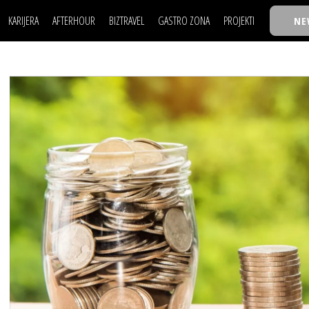
KARIJERA
AFTERHOUR
BIZTRAVEL
GASTRO ZONA
PROJEKTI
NE
POSAO
FILM I SCENA
NAJKOLEGA
LJUDI (HR)
KNJIGE
TASTY TALKS
POSAO
FILM I SCENA
NAJKOLEGA
JE
MOJ UGAO
AUTO SVET
30 ISPOD 30
LJUDI (HR)
KNJIGE
TASTY TALKS
USAVRŠAVANJE
STIL
BACK TO OFFIC
JE
MOJ UGAO
AUTO SVET
30 ISPOD 30
KNOW-HOW
WELLBEING
BIZBENDOVI
USAVRŠAVANJE
STIL
BACK TO OFFIC
BIZKOLEGIJUM
KNOW-HOW
WELLBEING
BIZBENDOVI
BMW BIZNIS LIG
BIZKOLEGIJUM
BIZLIFE WEEK
BMW BIZNIS LIG
IZJAVA GODINE
BIZLIFE WEEK
IZJAVA GODINE