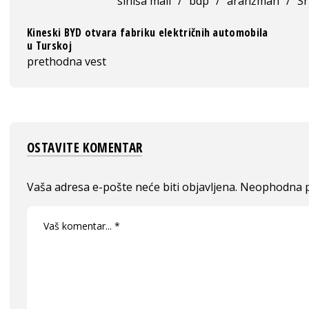
siniša mali
/
bdp
/
aranžman
/
Sr
Kineski BYD otvara fabriku električnih automobila
u Turskoj
prethodna vest
OSTAVITE KOMENTAR
Vaša adresa e-pošte neće biti objavljena.
Neophodna p