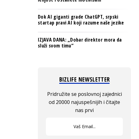
Dok AI giganti grade ChatGPT, srpski
startap pravi AI koji razume naše jezike
IZJAVA DANA: „Dobar direktor mora da
služi svom timu“
BIZLIFE NEWSLETTER
Pridružite se poslovnoj zajednici
od 20000 najuspešnijih i čitajte
nas prvi