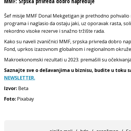
MMF: Srpska privreda dobro napreduje
Šef misije MMF Donal Mekgetigan je prethodno pohvalio
programa i naglasio da ostaju jaki, uz oporavak rasta, soli
rekordno visoke rezerve i snažno tržište rada.
Kako su naveli zvaničnici MMF, srpska privreda dobro na
Fond, uprkos izazovnom globalnom i regionalnom okruže
Makroekonomski rezultati u 2023. premašili su očekivanja i
Saznajte sve o dešavanjima u biznisu, budite u toku 
NEWSLETTER.
Izvor:
Beta
Foto:
Pixabay