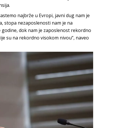
sija.
rastemo najbrže u Evropi, javni dug nam je
a, stopa nezaposlenosti nam je na
e godine, dok nam je zaposlenost rekordno
icije su na rekordno visokom nivou“, naveo