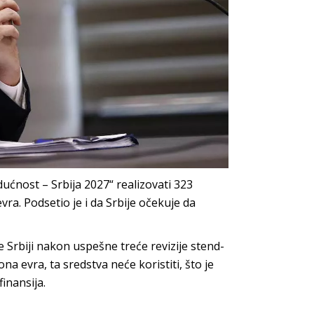
ćnost – Srbija 2027“ realizovati 323
evra. Podsetio je i da Srbije očekuje da
e Srbiji nakon uspešne treće revizije stend-
 evra, ta sredstva neće koristiti, što je
inansija.