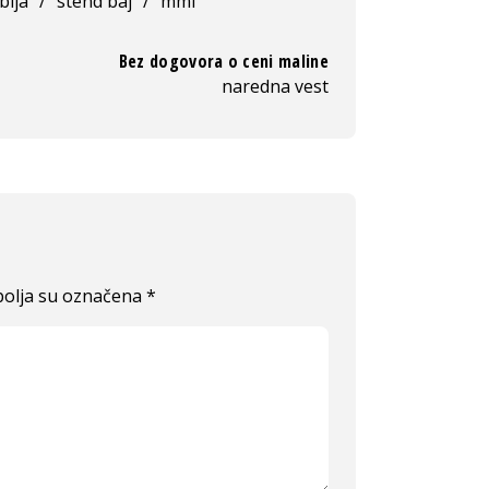
bija
/
stend baj
/
mmf
Bez dogovora o ceni maline
naredna vest
olja su označena
*