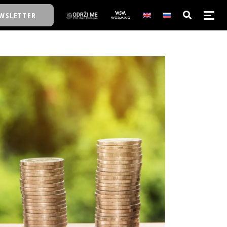
WSLETTER
E/SCHOOL
E/SCHOOL
A
A