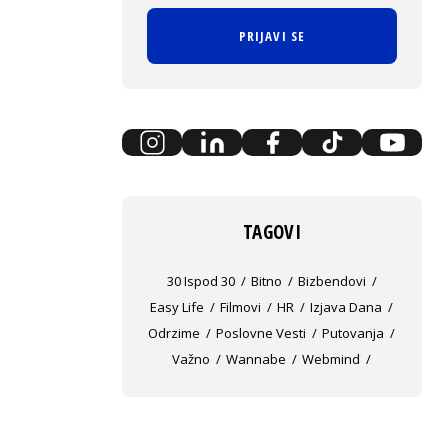
PRIJAVI SE
TAGOVI
30 Ispod 30
Bitno
Bizbendovi
Easy Life
Filmovi
HR
Izjava Dana
Odrzime
Poslovne Vesti
Putovanja
Važno
Wannabe
Webmind