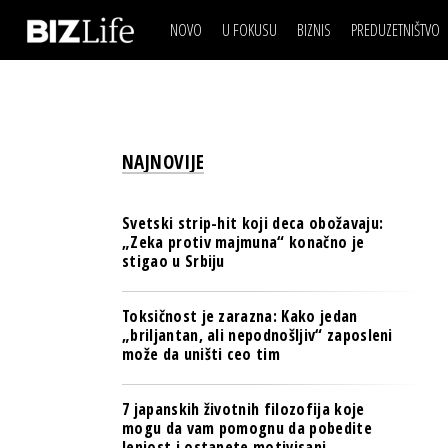
NOVO
U FOKUSU
BIZNIS
PREDUZETNIŠTVO
IZJAVA DANA
BIZNIS SCENA
VIDEO
REAL ESTATE
IZJAVA DANA
BIZNIS SCENA
BREND I KOMUNIKACI
VIDEO
REAL ESTATE
ESG & ENERGY
NAJNOVIJE
BREND I KOMUNIKACI
BANKE
ESG & ENERGY
OSIGURANJE
Svetski strip-hit koji deca obožavaju:
BANKE
„Zeka protiv majmuna“ konačno je
TECH I AI
stigao u Srbiju
OSIGURANJE
BIZNIS & SPORT
TECH I AI
Toksičnost je zarazna: Kako jedan
PULS REGIONA
„briljantan, ali nepodnošljiv“ zaposleni
BIZNIS & SPORT
može da uništi ceo tim
NOVO NA RAFU
PULS REGIONA
7 japanskih životnih filozofija koje
NOVO NA RAFU
mogu da vam pomognu da pobedite
lenjost i ostanete motivisani