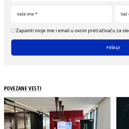
Zapamti moje ime i email u ovom pretraživaču za sl
POVEZANE VESTI