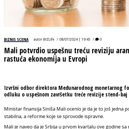
BIZNIS SCENA
autor
BIZLife
08/07/2024 | 19:45
0
Mali potvrdio uspešnu treću reviziju ar
rastuća ekonomija u Evropi
Izvršni odbor direktora Međunarodnog monetarnog f
odluku o uspešnom završetku treće revizije stend-baj
Ministar finansija Siniša Mali ocenio je da je to još jedna 
stabilna, a reforme koje se sprovode ispravne.
Mali je naveo da je Srbija u prvom kvartalu ove godine sa