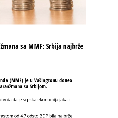
anžmana sa MMF: Srbija najbrže
onda (MMF) je u Vašingtonu doneo
 aranžmana sa Srbijom.
potvrda da je srpska ekonomija jaka i
 rastom od 4,7 odsto BDP bila najbrže