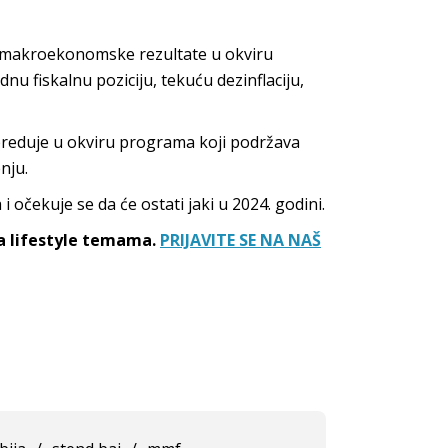
 makroekonomske rezultate u okviru
dnu fiskalnu poziciju, tekuću dezinflaciju,
preduje u okviru programa koji podržava
nju.
 očekuje se da će ostati jaki u 2024. godini.
sa lifestyle temama.
PRIJAVITE SE NA NAŠ