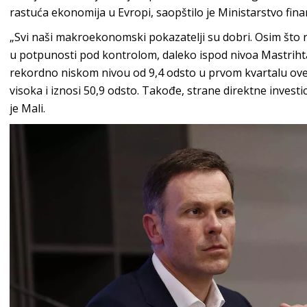
rastuća ekonomija u Evropi, saopštilo je Ministarstvo finan
„Svi naši makroekonomski pokazatelji su dobri. Osim što 
u potpunosti pod kontrolom, daleko ispod nivoa Mastriht
rekordno niskom nivou od 9,4 odsto u prvom kvartalu ov
visoka i iznosi 50,9 odsto. Takođe, strane direktne invest
je Mali.