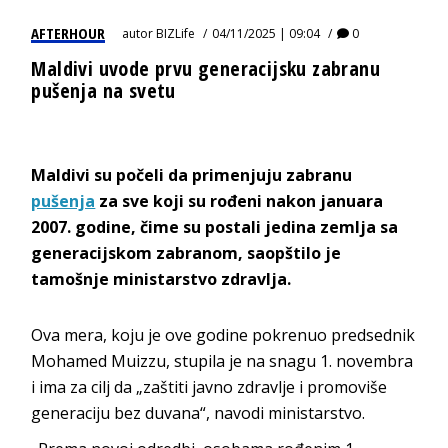
AFTERHOUR
autor
BIZLife
04/11/2025 | 09:04
0
Maldivi uvode prvu generacijsku zabranu
pušenja na svetu
Maldivi su počeli da primenjuju zabranu
pušenja
za sve koji su rođeni nakon januara
2007. godine, čime su postali jedina zemlja sa
generacijskom zabranom, saopštilo je
tamošnje ministarstvo zdravlja.
Ova mera, koju je ove godine pokrenuo predsednik
Mohamed Muizzu, stupila je na snagu 1. novembra
i ima za cilj da „zaštiti javno zdravlje i promoviše
generaciju bez duvana“, navodi ministarstvo.