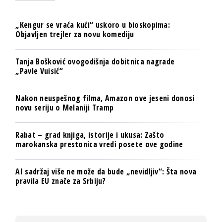
„Kengur se vraća kući“ uskoro u bioskopima:
Objavljen trejler za novu komediju
Tanja Bošković ovogodišnja dobitnica nagrade
„Pavle Vuisić“
Nakon neuspešnog filma, Amazon ove jeseni donosi
novu seriju o Melaniji Tramp
Rabat – grad knjiga, istorije i ukusa: Zašto
marokanska prestonica vredi posete ove godine
AI sadržaj više ne može da bude „nevidljiv“: Šta nova
pravila EU znače za Srbiju?