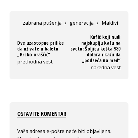
zabrana pušenja
/
generacija
/
Maldivi
Kafić koji nudi
Dve uzastopne prilike
najskuplju kafu na
da uživate u baletu
svetu: Šoljica košta 980
„Krcko oraščić“
dolara i kažu da
„podseća na med“
prethodna vest
naredna vest
OSTAVITE KOMENTAR
Vaša adresa e-pošte neće biti objavljena.