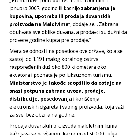
„Prema novoj odredbi, osobama rođenim 1.
januara 2007. godine ili kasnije
zabranjena je
kupovina, upotreba ili prodaja duvanskih
proizvoda na Maldivima
“, dodaje se. „Zabrana
obuhvata sve oblike duvana, a prodavci su dužni da
provere godine kupca pre prodaje.“
Mera se odnosi i na posetioce ove države, koja se
sastoji od 1.191 malog koralnog ostrva
raspoređenih duž oko 800 kilometara oko
ekvatora i poznata je po luksuznom turizmu.
Ministarstvo je takođe saopštilo da ostaje na
snazi potpuna zabrana uvoza, prodaje,
distribucije, posedovanja
i korišćenja
elektronskih cigareta i vaping proizvoda, koja važi
za sve, bez obzira na godine.
Prodaja duvanskih proizvoda maloletnim licima
kažnjava se novčanom kaznom od 50.000 rufija