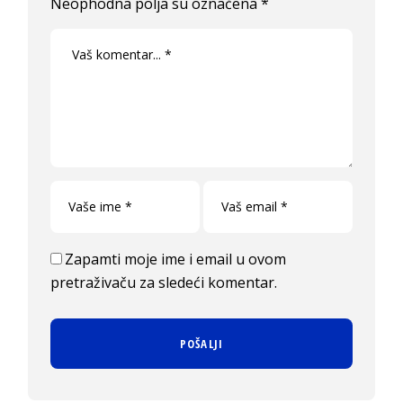
Neophodna polja su označena
*
Zapamti moje ime i email u ovom
pretraživaču za sledeći komentar.