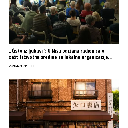
„Čisto iz ljubavi”: U Nišu održana radionica o
zaštiti životne sredine za lokalne organizacije...
20/04/2026 | 11:33