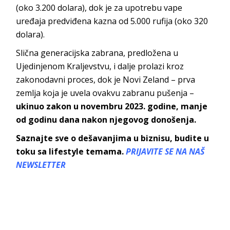
(oko 3.200 dolara), dok je za upotrebu vape
uređaja predviđena kazna od 5.000 rufija (oko 320
dolara).
Slična generacijska zabrana, predložena u
Ujedinjenom Kraljevstvu, i dalje prolazi kroz
zakonodavni proces, dok je Novi Zeland – prva
zemlja koja je uvela ovakvu zabranu pušenja –
ukinuo zakon u novembru 2023. godine, manje
od godinu dana nakon njegovog donošenja.
Saznajte sve o dešavanjima u biznisu, budite u
toku sa lifestyle temama.
PRIJAVITE SE NA NAŠ
NEWSLETTER