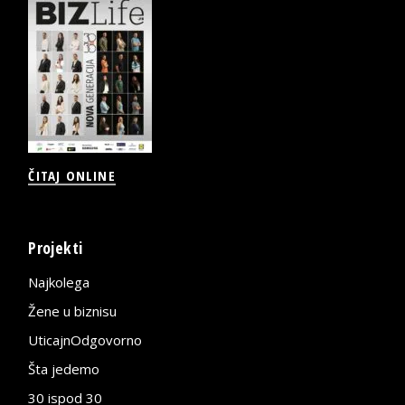
ČITAJ ONLINE
Projekti
Najkolega
Žene u biznisu
UticajnOdgovorno
Šta jedemo
30 ispod 30