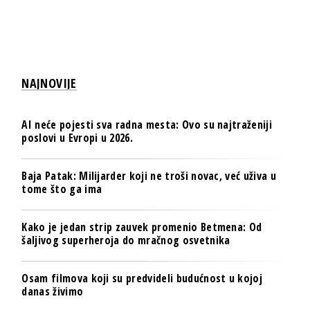
NAJNOVIJE
AI neće pojesti sva radna mesta: Ovo su najtraženiji
poslovi u Evropi u 2026.
Baja Patak: Milijarder koji ne troši novac, već uživa u
tome što ga ima
Kako je jedan strip zauvek promenio Betmena: Od
šaljivog superheroja do mračnog osvetnika
Osam filmova koji su predvideli budućnost u kojoj
danas živimo