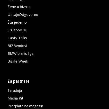
Žene u biznisu
UticajnOdgovorno
Šta jedemo
30 ispod 30
Tasty Talks
BIZBendovi
BMW biznis liga
Bizlife Week
Za partnere
Saradnja
Media Kit
Pretplata na magazin