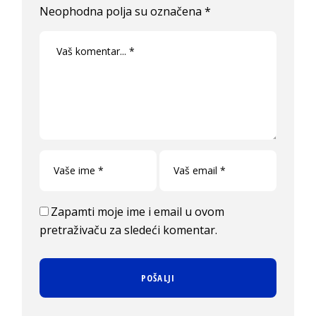
Neophodna polja su označena
*
Zapamti moje ime i email u ovom
pretraživaču za sledeći komentar.