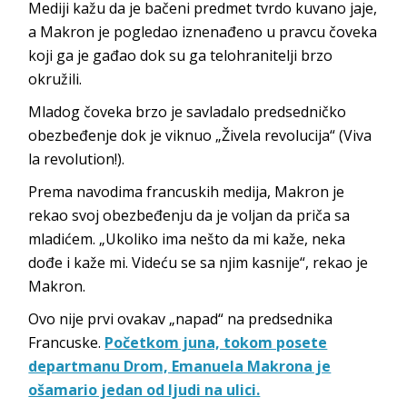
Mediji kažu da je bačeni predmet tvrdo kuvano jaje,
a Makron je pogledao iznenađeno u pravcu čoveka
koji ga je gađao dok su ga telohranitelji brzo
okružili.
Mladog čoveka brzo je savladalo predsedničko
obezbeđenje dok je viknuo „Živela revolucija“ (Viva
la revolution!).
Prema navodima francuskih medija, Makron je
rekao svoj obezbeđenju da je voljan da priča sa
mladićem. „Ukoliko ima nešto da mi kaže, neka
dođe i kaže mi. Videću se sa njim kasnije“, rekao je
Makron.
Ovo nije prvi ovakav „napad“ na predsednika
Francuske.
Početkom juna, tokom posete
departmanu Drom, Emanuela Makrona je
ošamario jedan od ljudi na ulici.