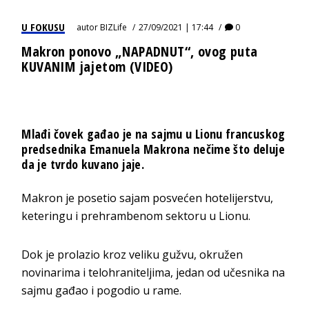
U FOKUSU
autor
BIZLife
27/09/2021 | 17:44
0
Makron ponovo „NAPADNUT“, ovog puta
KUVANIM jajetom (VIDEO)
Mlađi čovek gađao je na sajmu u Lionu francuskog
predsednika Emanuela Makrona nečime što deluje
da je tvrdo kuvano jaje.
Makron je posetio sajam posvećen hotelijerstvu,
keteringu i prehrambenom sektoru u Lionu.
Dok je prolazio kroz veliku gužvu, okružen
novinarima i telohraniteljima, jedan od učesnika na
sajmu gađao i pogodio u rame.