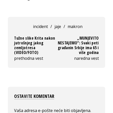
incident
/
jaje
/
makron
Tužne slike Krita nakon
„MUNJEVITO
jutrošnjeg jakog
NESTAJEMO“: Svaki peti
zemljotresa
građanin Srbije ima 65 i
(VIDEO/FOTO)
više godina
prethodna vest
naredna vest
OSTAVITE KOMENTAR
Vaša adresa e-pošte neće biti objavljena.