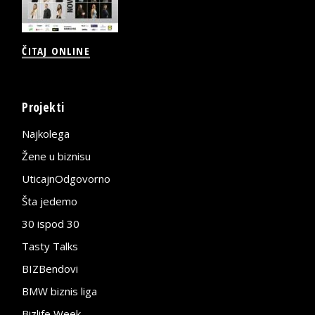
ČITAJ ONLINE
Projekti
Najkolega
Žene u biznisu
UticajnOdgovorno
Šta jedemo
30 ispod 30
Tasty Talks
BIZBendovi
BMW biznis liga
Bizlife Week