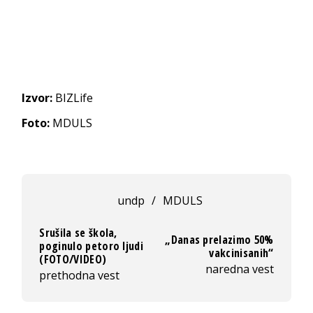
Izvor:
BIZLife
Foto:
MDULS
undp
/
MDULS
Srušila se škola,
„Danas prelazimo 50%
poginulo petoro ljudi
vakcinisanih“
(FOTO/VIDEO)
naredna vest
prethodna vest