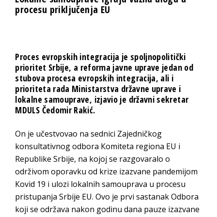
procesu priključenja EU
Proces evropskih integracija je spoljnopolitički
prioritet Srbije, a reforma javne uprave jedan od
stubova procesa evropskih integracija, ali i
prioriteta rada Ministarstva državne uprave i
lokalne samouprave, izjavio je državni sekretar
MDULS Čedomir Rakić.
On je učestvovao na sednici Zajedničkog
konsultativnog odbora Кomiteta regiona EU i
Republike Srbije, na kojoj se razgovaralo o
održivom oporavku od krize izazvane pandemijom
Кovid 19 i ulozi lokalnih samouprava u procesu
pristupanja Srbije EU. Ovo je prvi sastanak Odbora
koji se održava nakon godinu dana pauze izazvane