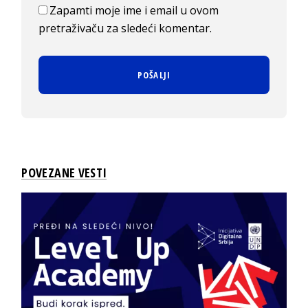
Zapamti moje ime i email u ovom
pretraživaču za sledeći komentar.
POVEZANE VESTI