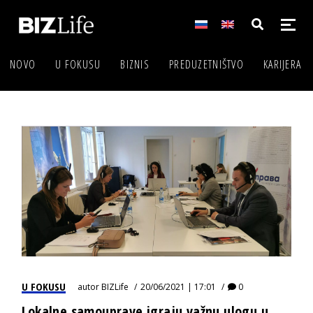
NOVO
U FOKUSU
BIZNIS
PREDUZETNIŠTVO
KARIJERA
U FOKUSU
autor
BIZLife
20/06/2021 | 17:01
0
Lokalne samouprave igraju važnu ulogu u