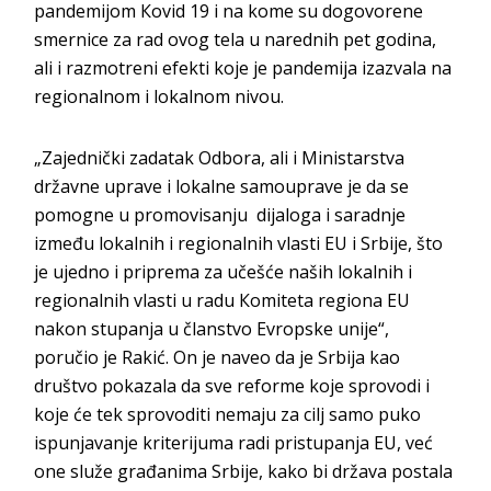
pandemijom Кovid 19 i na kome su dogovorene
smernice za rad ovog tela u narednih pet godina,
ali i razmotreni efekti koje je pandemija izazvala na
regionalnom i lokalnom nivou.
„Zajednički zadatak Odbora, ali i Ministarstva
državne uprave i lokalne samouprave je da se
pomogne u promovisanju dijaloga i saradnje
između lokalnih i regionalnih vlasti EU i Srbije, što
je ujedno i priprema za učešće naših lokalnih i
regionalnih vlasti u radu Кomiteta regiona EU
nakon stupanja u članstvo Evropske unije“,
poručio je Rakić. On je naveo da je Srbija kao
društvo pokazala da sve reforme koje sprovodi i
koje će tek sprovoditi nemaju za cilj samo puko
ispunjavanje kriterijuma radi pristupanja EU, već
one služe građanima Srbije, kako bi država postala