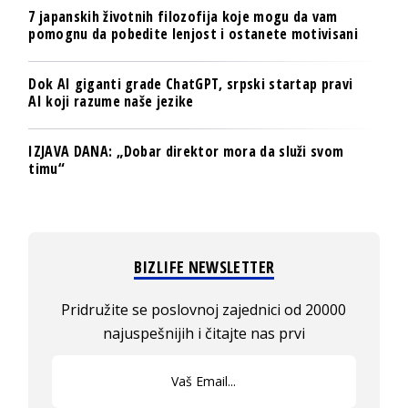
7 japanskih životnih filozofija koje mogu da vam
pomognu da pobedite lenjost i ostanete motivisani
Dok AI giganti grade ChatGPT, srpski startap pravi
AI koji razume naše jezike
IZJAVA DANA: „Dobar direktor mora da služi svom
timu“
BIZLIFE NEWSLETTER
Pridružite se poslovnoj zajednici od 20000
najuspešnijih i čitajte nas prvi