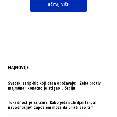
UČITAJ VIŠE
NAJNOVIJE
Svetski strip-hit koji deca obožavaju: „Zeka protiv
majmuna“ konačno je stigao u Srbiju
Toksičnost je zarazna: Kako jedan „briljantan, ali
nepodnošljiv“ zaposleni može da uništi ceo tim