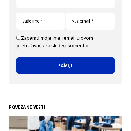
Zapamti moje ime i email u ovom
pretraživaču za sledeći komentar.
POVEZANE VESTI