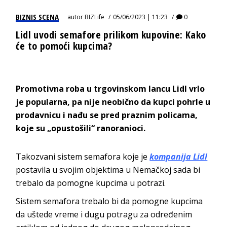
BIZNIS SCENA
autor
BIZLife
05/06/2023 | 11:23
0
Lidl uvodi semafore prilikom kupovine: Kako
će to pomoći kupcima?
Promotivna roba u trgovinskom lancu Lidl vrlo
je popularna, pa nije neobično da kupci pohrle u
prodavnicu i nađu se pred praznim policama,
koje su „opustošili“ ranoranioci.
Takozvani sistem semafora koje je
kompanija Lidl
postavila u svojim objektima u Nemačkoj sada bi
trebalo da pomogne kupcima u potrazi.
Sistem semafora trebalo bi da pomogne kupcima
da uštede vreme i dugu potragu za određenim