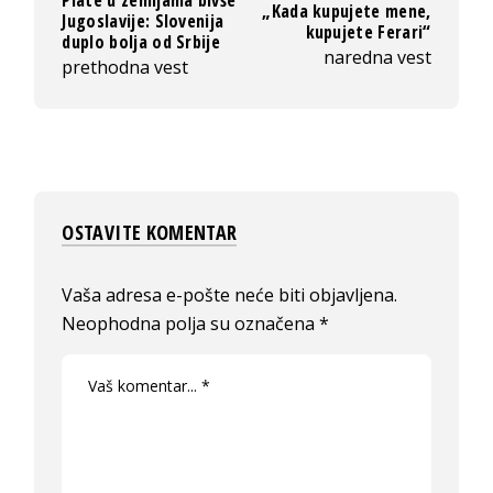
Plate u zemljama bivše
„Kada kupujete mene,
Jugoslavije: Slovenija
kupujete Ferari“
duplo bolja od Srbije
naredna vest
prethodna vest
OSTAVITE KOMENTAR
Vaša adresa e-pošte neće biti objavljena.
Neophodna polja su označena
*