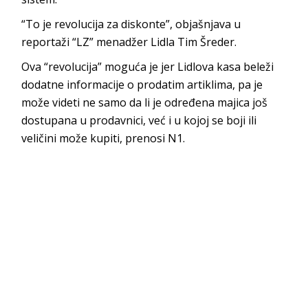
“To je revolucija za diskonte”, objašnjava u
reportaži “LZ” menadžer Lidla Tim Šreder.
Ova “revolucija” moguća je jer Lidlova kasa beleži
dodatne informacije o prodatim artiklima, pa je
može videti ne samo da li je određena majica još
dostupana u prodavnici, već i u kojoj se boji ili
veličini može kupiti, prenosi N1.