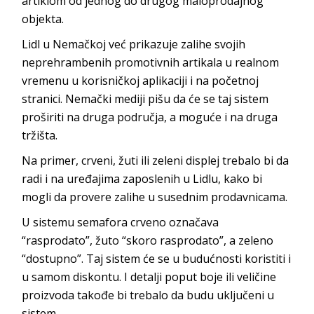
artiklom od jednog do drugog maloprodajnog
objekta.
Lidl u Nemačkoj već prikazuje zalihe svojih
neprehrambenih promotivnih artikala u realnom
vremenu u korisničkoj aplikaciji i na početnoj
stranici. Nemački mediji pišu da će se taj sistem
proširiti na druga područja, a moguće i na druga
tržišta.
Na primer, crveni, žuti ili zeleni displej trebalo bi da
radi i na uređajima zaposlenih u Lidlu, kako bi
mogli da provere zalihe u susednim prodavnicama.
U sistemu semafora crveno označava
“rasprodato”, žuto “skoro rasprodato”, a zeleno
“dostupno”. Taj sistem će se u budućnosti koristiti i
u samom diskontu. I detalji poput boje ili veličine
proizvoda takođe bi trebalo da budu uključeni u
sistem.