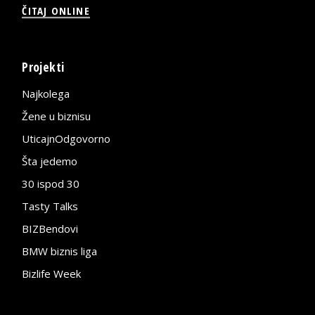
ČITAJ ONLINE
Projekti
Najkolega
Žene u biznisu
UticajnOdgovorno
Šta jedemo
30 ispod 30
Tasty Talks
BIZBendovi
BMW biznis liga
Bizlife Week