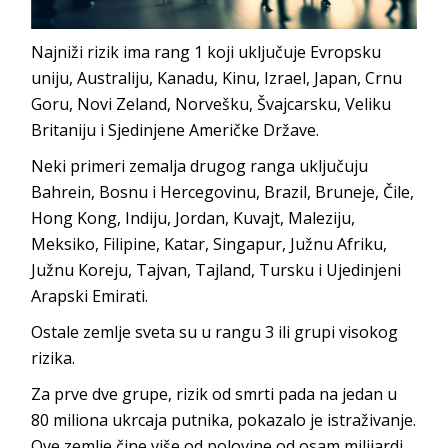
Najniži rizik ima rang 1 koji uključuje Evropsku
uniju, Australiju, Kanadu, Kinu, Izrael, Japan, Crnu
Goru, Novi Zeland, Norvešku, Švajcarsku, Veliku
Britaniju i Sjedinjene Američke Države.
Neki primeri zemalja drugog ranga uključuju
Bahrein, Bosnu i Hercegovinu, Brazil, Bruneje, Čile,
Hong Kong, Indiju, Jordan, Kuvajt, Maleziju,
Meksiko, Filipine, Katar, Singapur, Južnu Afriku,
Južnu Koreju, Tajvan, Tajland, Tursku i Ujedinjeni
Arapski Emirati.
Ostale zemlje sveta su u rangu 3 ili grupi visokog
rizika.
Za prve dve grupe, rizik od smrti pada na jedan u
80 miliona ukrcaja putnika, pokazalo je istraživanje.
Ove zemlje čine više od polovine od osam milijardi