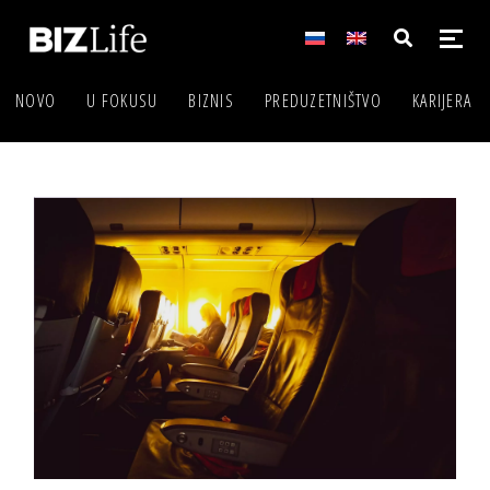
NOVO
U FOKUSU
BIZNIS
PREDUZETNIŠTVO
KARIJERA