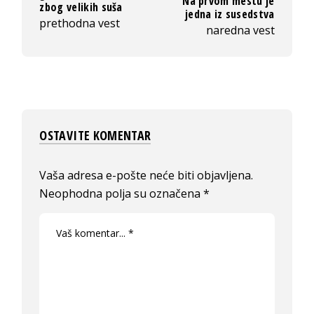
Na prvom mestu je
zbog velikih suša
jedna iz susedstva
prethodna vest
naredna vest
OSTAVITE KOMENTAR
Vaša adresa e-pošte neće biti objavljena.
Neophodna polja su označena
*