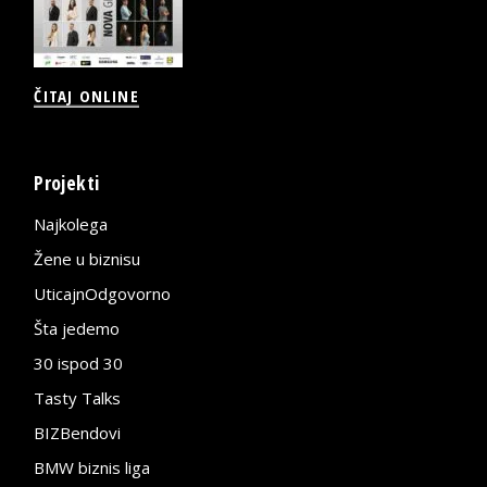
ČITAJ ONLINE
Projekti
Najkolega
Žene u biznisu
UticajnOdgovorno
Šta jedemo
30 ispod 30
Tasty Talks
BIZBendovi
BMW biznis liga