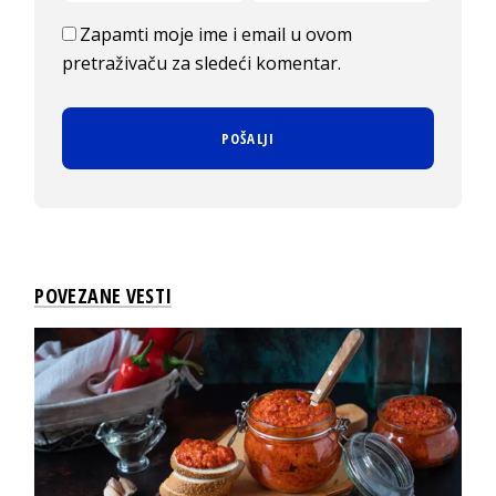
Zapamti moje ime i email u ovom
pretraživaču za sledeći komentar.
POVEZANE VESTI