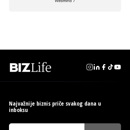
Webmind
Najvažnije biznis priče svakog dana u
inboksu