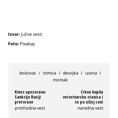
Izvor:
Južne vesti
Foto:
Pixabay
leskovac
/
otmica
/
devojka
/
ucena
/
momak
Kinez upozorava:
Crkva kupila
Sankcije Rusiji
veterinarsku stanicu i
preterane
to po nižoj ceni
prethodna vest
naredna vest