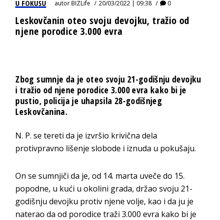
U FOKUSU
autor
BIZLife
20/03/2022 | 09:38
0
Leskovčanin oteo svoju devojku, tražio od
njene porodice 3.000 evra
Zbog sumnje da je oteo svoju 21-godišnju devojku
i tražio od njene porodice 3.000 evra kako bi je
pustio, policija je uhapsila 28-godišnjeg
Leskovčanina.
N. P. se tereti da je izvršio krivična dela
protivpravno lišenje slobode i iznuda u pokušaju.
On se sumnjiči da je, od 14. marta uveče do 15.
popodne, u kući u okolini grada, držao svoju 21-
godišnju devojku protiv njene volje, kao i da ju je
naterao da od porodice traži 3.000 evra kako bi je