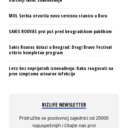
održiviji lanac snabdevanja
MOL Serbia otvorila novu servisnu stanicu u Boru
SAKIS ROUVAS prvi put pred beogradskom publikom
Sakis Rouvas dolazi u Beograd: Dragi Bravo Festival
otkrio kompletan program
Leto bez neprijatnih iznenađenja: Kako reagovati na
prve simptome urinarne infekcije
BIZLIFE NEWSLETTER
Pridružite se poslovnoj zajednici od 20000
najuspešnijih i čitajte nas prvi