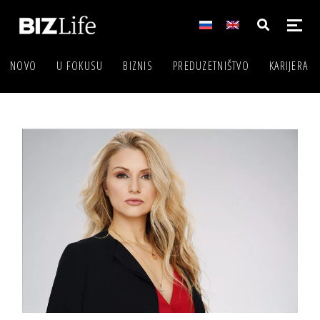
NOVO
U FOKUSU
BIZNIS
PREDUZETNIŠTVO
KARIJERA