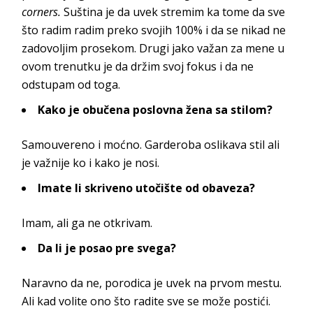
corners.
Suština je da uvek stremim ka tome da sve
što radim radim preko svojih 100% i da se nikad ne
zadovoljim prosekom. Drugi jako važan za mene u
ovom trenutku je da držim svoj fokus i da ne
odstupam od toga.
Kako je obučena poslovna žena sa stilom?
Samouvereno i moćno. Garderoba oslikava stil ali
je važnije ko i kako je nosi.
Imate li skriveno utočište od obaveza?
Imam, ali ga ne otkrivam.
Da li je posao pre svega?
Naravno da ne, porodica je uvek na prvom mestu.
Ali kad volite ono što radite sve se može postići.