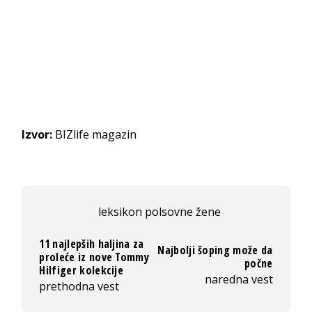
Izvor:
BIZlife magazin
leksikon polsovne žene
11 najlepših haljina za
Najbolji šoping može da
proleće iz nove Tommy
počne
Hilfiger kolekcije
naredna vest
prethodna vest