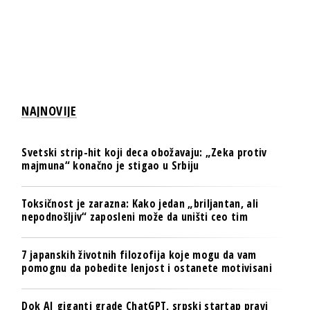
NAJNOVIJE
Svetski strip-hit koji deca obožavaju: „Zeka protiv
majmuna“ konačno je stigao u Srbiju
Toksičnost je zarazna: Kako jedan „briljantan, ali
nepodnošljiv“ zaposleni može da uništi ceo tim
7 japanskih životnih filozofija koje mogu da vam
pomognu da pobedite lenjost i ostanete motivisani
Dok AI giganti grade ChatGPT, srpski startap pravi