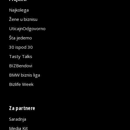
Najkolega
Žene u biznisu
UticajnOdgovorno
Šta jedemo
30 ispod 30
Tasty Talks
BIZBendovi
BMW biznis liga
Bizlife Week
Za partnere
Saradnja
Media Kit