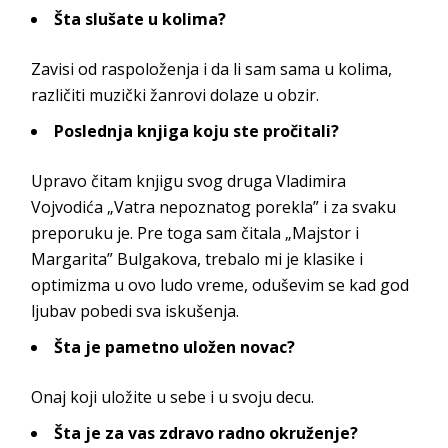
Šta slušate u kolima?
Zavisi od raspoloženja i da li sam sama u kolima,
različiti muzički žanrovi dolaze u obzir.
Poslednja knjiga koju ste pročitali?
Upravo čitam knjigu svog druga Vladimira
Vojvodića „Vatra nepoznatog porekla” i za svaku
preporuku je. Pre toga sam čitala „Majstor i
Margarita” Bulgakova, trebalo mi je klasike i
optimizma u ovo ludo vreme, oduševim se kad god
ljubav pobedi sva iskušenja.
Šta je pametno uložen novac?
Onaj koji uložite u sebe i u svoju decu.
Šta je za vas zdravo radno okruženje?