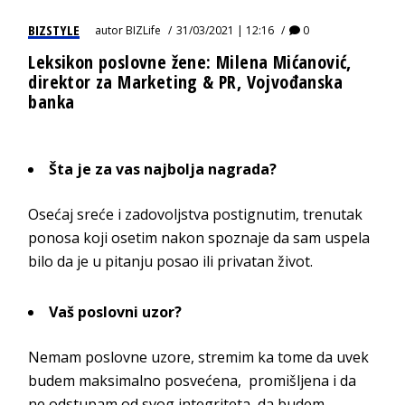
BIZSTYLE
autor
BIZLife
31/03/2021 | 12:16
0
Leksikon poslovne žene: Milena Mićanović,
direktor za Marketing & PR, Vojvođanska
banka
Šta je za vas najbolja nagrada?
Osećaj sreće i zadovoljstva postignutim, trenutak
ponosa koji osetim nakon spoznaje da sam uspela
bilo da je u pitanju posao ili privatan život.
Vaš poslovni uzor?
Nemam poslovne uzore, stremim ka tome da uvek
budem maksimalno posvećena, promišljena i da
ne odstupam od svog integriteta, da budem