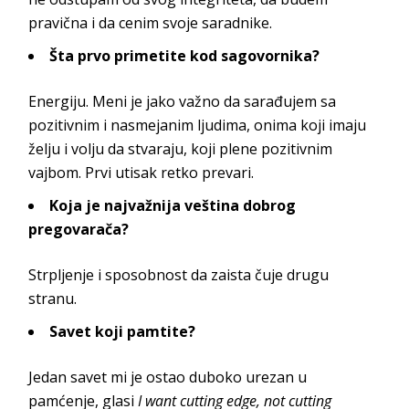
pravična i da cenim svoje saradnike.
Šta prvo primetite kod sagovornika?
Energiju. Meni je jako važno da sarađujem sa
pozitivnim i nasmejanim ljudima, onima koji imaju
želju i volju da stvaraju, koji plene pozitivnim
vajbom. Prvi utisak retko prevari.
Koja je najvažnija veština dobrog
pregovarača?
Strpljenje i sposobnost da zaista čuje drugu
stranu.
Savet koji pamtite?
Jedan savet mi je ostao duboko urezan u
pamćenje, glasi
I want cutting edge, not cutting