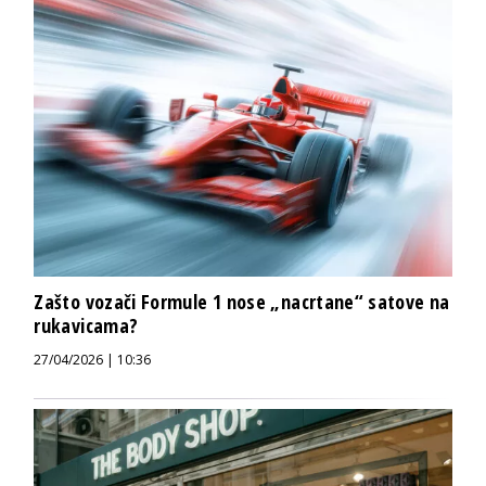
Zašto vozači Formule 1 nose „nacrtane“ satove na
rukavicama?
27/04/2026 | 10:36