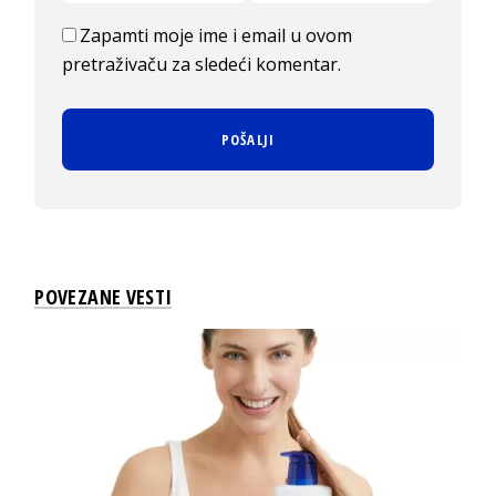
Zapamti moje ime i email u ovom
pretraživaču za sledeći komentar.
POVEZANE VESTI