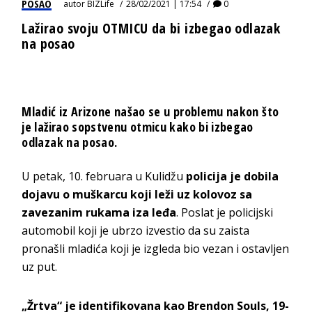
POSAO
autor
BIZLife
28/02/2021 | 17:54
0
Lažirao svoju OTMICU da bi izbegao odlazak
na posao
Mladić iz Arizone našao se u problemu nakon što
je lažirao sopstvenu otmicu kako bi izbegao
odlazak na posao.
U petak, 10. februara u Kulidžu
policija je dobila
dojavu o muškarcu koji leži uz kolovoz sa
zavezanim rukama iza leđa
. Poslat je policijski
automobil koji je ubrzo izvestio da su zaista
pronašli mladića koji je izgleda bio vezan i ostavljen
uz put.
„Žrtva“ je identifikovana kao Brendon Souls, 19-