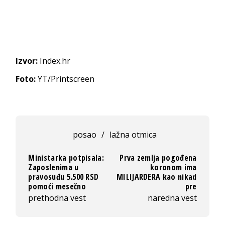
Izvor:
Index.hr
Foto:
YT/Printscreen
posao
/
lažna otmica
Ministarka potpisala:
Prva zemlja pogođena
Zaposlenima u
koronom ima
pravosuđu 5.500 RSD
MILIJARDERA kao nikad
pomoći mesečno
pre
prethodna vest
naredna vest