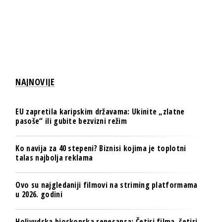
NAJNOVIJE
EU zapretila karipskim državama: Ukinite „zlatne
pasoše“ ili gubite bezvizni režim
Ko navija za 40 stepeni? Biznisi kojima je toplotni
talas najbolja reklama
Ovo su najgledaniji filmovi na striming platformama
u 2026. godini
Holivudska bioskopska renesansa: Četiri filma, četiri