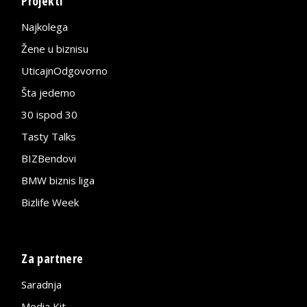
Projekti
Najkolega
Žene u biznisu
UticajnOdgovorno
Šta jedemo
30 ispod 30
Tasty Talks
BIZBendovi
BMW biznis liga
Bizlife Week
Za partnere
Saradnja
Media Kit