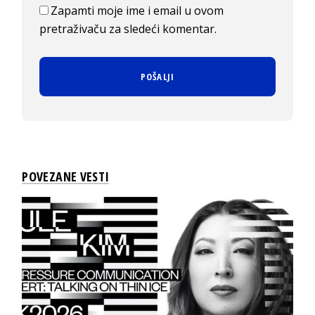
Zapamti moje ime i email u ovom
pretraživaču za sledeći komentar.
POVEZANE VESTI