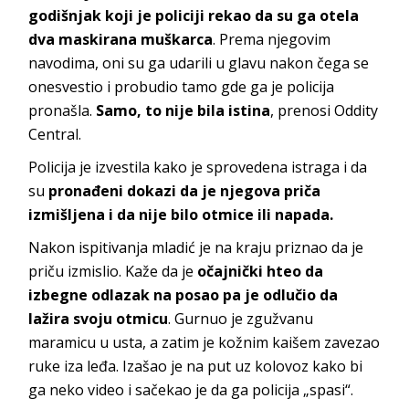
godišnjak koji je policiji rekao da su ga otela
dva maskirana muškarca
. Prema njegovim
navodima, oni su ga udarili u glavu nakon čega se
onesvestio i probudio tamo gde ga je policija
pronašla.
Samo, to nije bila istina
, prenosi Oddity
Central.
Policija je izvestila kako je sprovedena istraga i da
su
pronađeni dokazi da je njegova priča
izmišljena i da nije bilo otmice ili napada.
Nakon ispitivanja mladić je na kraju priznao da je
priču izmislio. Kaže da je
očajnički hteo da
izbegne odlazak na posao pa je odlučio da
lažira svoju otmicu
. Gurnuo je zgužvanu
maramicu u usta, a zatim je kožnim kaišem zavezao
ruke iza leđa. Izašao je na put uz kolovoz kako bi
ga neko video i sačekao je da ga policija „spasi“.