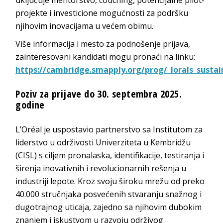
projekte i investicione mogućnosti za podršku
njihovim inovacijama u većem obimu.
Više informacija i mesto za podnošenje prijava,
zainteresovani kandidati mogu pronaći na linku:
https://cambridge.smapply.org/prog/_lorals_sustai
Poziv za prijave do 30. septembra 2025.
godine
L’Oréal je uspostavio partnerstvo sa Institutom za
liderstvo u održivosti Univerziteta u Kembridžu
(CISL) s ciljem pronalaska, identifikacije, testiranja i
širenja inovativnih i revolucionarnih rešenja u
industriji lepote. Kroz svoju široku mrežu od preko
40.000 stručnjaka posvećenih stvaranju snažnog i
dugotrajnog uticaja, zajedno sa njihovim dubokim
znanjem i iskustvom u razvoju održivog