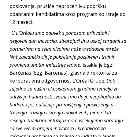
poslovanja, pružiće neprocenjivu podršku
odabranim kandidatima kroz program koji traje do
12 meseci.
“
U L’Oréalu smo oduvek s ponosom prihvatali i
negovali duh inovacija, stvarajući ih u uskoj saradnji sa
partnerima na svim nivoima naše vrednosne mreže.
Naš zajednički cilj je pokretanje pozitivnih i trajnih
promena unutar industrije lepote
, istakla je Egzi
Barčenas (Ezgi Barcenas), glavna direktorka za
korporativnu odgovornost L’Oréal Grupe.
Dok
zajedno sa našim ekosistemom gradimo temelje za
održiviju budućnost, svesni smo da je neophodno da
budemo još odlučniji, promišljeniji i posvećeniji u
traženju, razvoju i širenju inovativnih, pionirskih
rešenja. S velikim entuzijazmom iščekujemo saradnju
sa sve većim brojem inovatora i kreativaca za
rešavanje problema sa kojima se industrija lepote