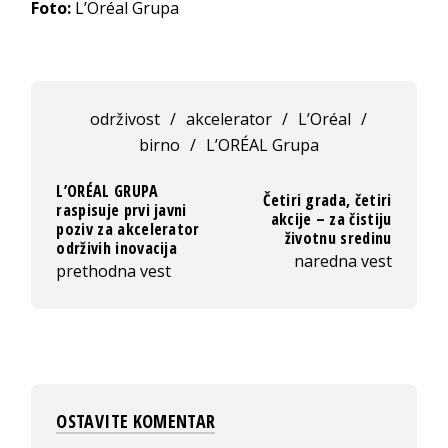
Foto:
L’Oréal Grupa
održivost
/
akcelerator
/
L’Oréal
/
birno
/
L’ORÉAL Grupa
L’ORÉAL GRUPA
Četiri grada, četiri
raspisuje prvi javni
akcije – za čistiju
poziv za akcelerator
životnu sredinu
održivih inovacija
naredna vest
prethodna vest
OSTAVITE KOMENTAR