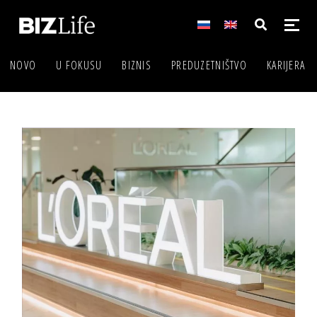
NOVO
U FOKUSU
BIZNIS
PREDUZETNIŠTVO
KARIJERA