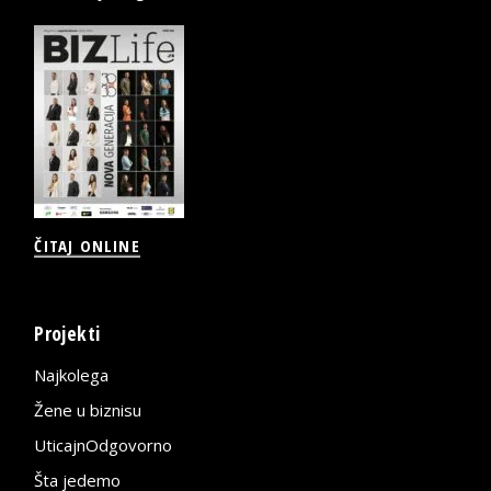
ČITAJ ONLINE
Projekti
Najkolega
Žene u biznisu
UticajnOdgovorno
Šta jedemo