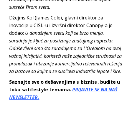
susreće širom sveta.
Džejms Kol (James Cole)
,
glavni direktor za
inovacije u CISL-u i izvršni direktor Canopy-a je
dodao:
U današnjem svetu koji se brzo menja,
saradnja je ključ za postizanje značajnog napretka.
Oduševljeni smo što sarađujemo sa L’Oréalom na ovoj
važnoj inicijativi, koristeći naše zajedničke stručnosti za
pronalazak i ubrzanje komercijalno relevantnih rešenja
za izazove sa kojima se suočava industrija lepote i šire.
Saznajte sve o dešavanjima u biznisu, budite u
toku sa lifestyle temama.
PRIJAVITE SE NA NAŠ
NEWSLETTER.