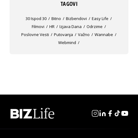
TAGOVI
30 Ispod 30
Bitno
Bizbendovi
Easy Life
Filmovi
HR
Izjava Dana
Odrzime
Poslovne Vesti
Putovanja
Važno
Wannabe
Webmind