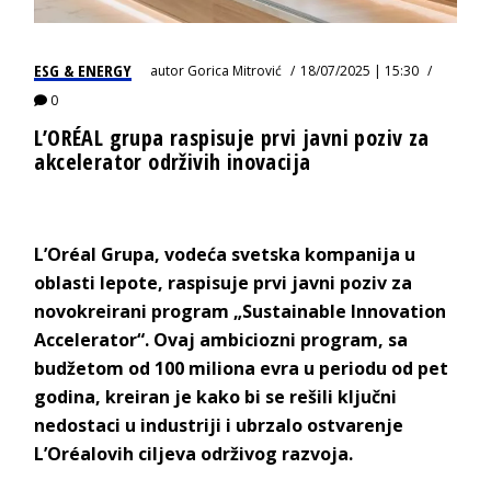
ESG & ENERGY
autor
Gorica Mitrović
18/07/2025 | 15:30
0
L’ORÉAL grupa raspisuje prvi javni poziv za
akcelerator održivih inovacija
L’Oréal Grupa, vodeća svetska kompanija u
oblasti lepote, raspisuje prvi javni poziv za
novokreirani program „Sustainable Innovation
Accelerator“. Ovaj ambiciozni program, sa
budžetom od 100 miliona evra u periodu od pet
godina, kreiran je kako bi se rešili ključni
nedostaci u industriji i ubrzalo ostvarenje
L’Oréalovih ciljeva održivog razvoja.