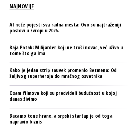
NAJNOVIJE
AI neće pojesti sva radna mesta: Ovo su najtraženiji
poslovi u Evropi u 2026.
Baja Patak: Milijarder koji ne troši novac, već uživa u
tome što ga ima
Kako je jedan strip zauvek promenio Betmena: Od
šaljivog superheroja do mračnog osvetnika
Osam filmova koji su predvideli budućnost u kojoj
danas živimo
Bacamo tone hrane, a srpski startap je od toga
napravio biznis