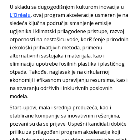
U skladu sa dugogodišnjom kulturom inovacija u
L’Oréalu
, ovaj program akceleracije usmeren je na
sledeća ključna područja: smanjenje emisije
ugljenika i klimatski prilagođene pristupe, razvoj
otpornosti na nestašicu vode, korišćenje prirodnih
i ekološki prihvatljivih metoda, primenu
alternativnih sastojaka i materijala, kao i
eliminaciju upotrebe fosilnih plastika i plastičnog
otpada. Takođe, naglasak je na cirkularnoj
ekonomiji i efikasnom upravljanju resursima, kao i
na stvaranju održivih i inkluzivnih poslovnih
modela.
Start-upovi, mala i srednja preduzeća, kao i
etablirane kompanije sa inovativnim rešenjima,
pozvani su da se prijave. Uspešni kandidati dobiće
priliku za prilagođeni program akceleracije koji
uključuje mentorstvo, couching, potencijalne pilot-