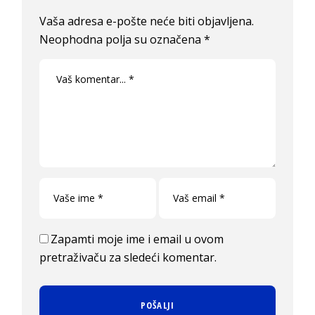
Vaša adresa e-pošte neće biti objavljena.
Neophodna polja su označena
*
Zapamti moje ime i email u ovom
pretraživaču za sledeći komentar.