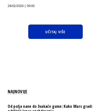
28/02/2026 | 09:00
UČITAJ VIŠE
NAJNOVIJE
Od polja nane do žvakaće gume: Kako Mars gradi
održiviji lanac snabdevanja