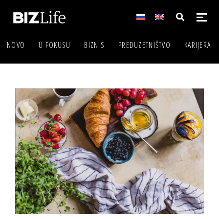
NOVO
U FOKUSU
BIZNIS
PREDUZETNIŠTVO
KARIJERA