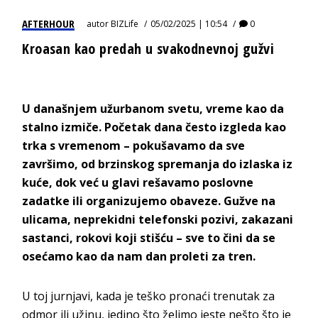
AFTERHOUR
autor
BIZLife
05/02/2025 | 10:54
0
Kroasan kao predah u svakodnevnoj gužvi
U današnjem užurbanom svetu, vreme kao da
stalno izmiče. Početak dana često izgleda kao
trka s vremenom – pokušavamo da sve
završimo, od brzinskog spremanja do izlaska iz
kuće, dok već u glavi rešavamo poslovne
zadatke ili organizujemo obaveze. Gužve na
ulicama, neprekidni telefonski pozivi, zakazani
sastanci, rokovi koji stišću – sve to čini da se
osećamo kao da nam dan proleti za tren.
U toj jurnjavi, kada je teško pronaći trenutak za
odmor ili užinu, jedino što želimo jeste nešto što je