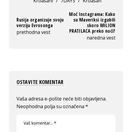
Kroasani
/
7DAYS
/
Kroasan
Moć Instagrama: Kako
Rusija organizuje svoju
su Maveriksi izgubili
verziju Evrosonga
skoro MILION
PRATILACA preko noći?
prethodna vest
naredna vest
OSTAVITE KOMENTAR
Vaša adresa e-pošte neće biti objavljena.
Neophodna polja su označena
*