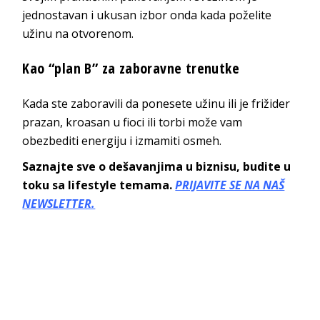
jednostavan i ukusan izbor onda kada poželite
užinu na otvorenom.
Kao “plan B” za zaboravne trenutke
Kada ste zaboravili da ponesete užinu ili je frižider
prazan, kroasan u fioci ili torbi može vam
obezbediti energiju i izmamiti osmeh.
Saznajte sve o dešavanjima u biznisu, budite u
toku sa lifestyle temama.
PRIJAVITE SE NA NAŠ
NEWSLETTER.