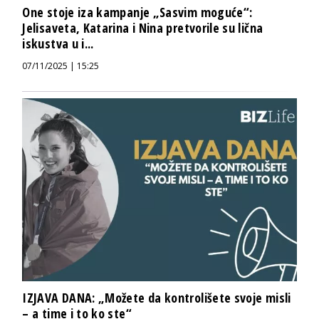
One stoje iza kampanje „Sasvim moguće“:
Jelisaveta, Katarina i Nina pretvorile su lična
iskustva u i...
07/11/2025 | 15:25
IZJAVA DANA: „Možete da kontrolišete svoje misli
– a time i to ko ste“