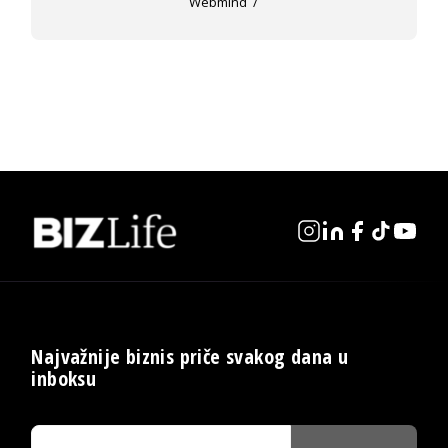
Webmind
Najvažnije biznis priče svakog dana u
inboksu