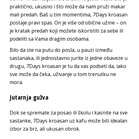
praktično, ukusno i što može da nam pruži makar
mali predah. Baš u tim momentima, 7Days kroasan
postaje pravi spas. On je više od obične užine – on
je kratak predah koji možete iskoristiti za sebe ili
podeliti sa Vama dragim osobama.
Bilo da ste na putu do posla, u pauzi između
sastanaka, ili jednostavno jurite iz jedne obaveze u
drugu, 7Days kroasan je tu da vas podseti da, iako
sve može da čeka, uživanje u tom trenutku ne
mora.
Jutarnja gužva
Dok se spremate za posao ili školu i kasnite na sve
sastanke, 7Days kroasan uz kafu može biti idealan
izbor za brz, ali ukusan obrok.