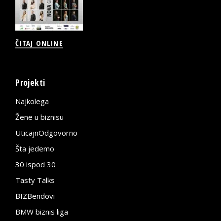
ČITAJ ONLINE
Projekti
Najkolega
Žene u biznisu
UticajnOdgovorno
Šta jedemo
30 ispod 30
Tasty Talks
BIZBendovi
BMW biznis liga