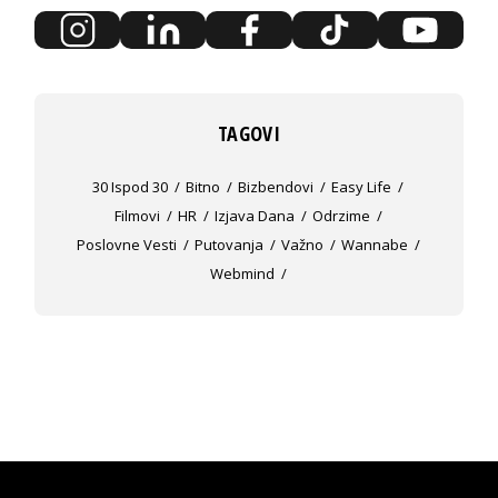
TAGOVI
30 Ispod 30
Bitno
Bizbendovi
Easy Life
Filmovi
HR
Izjava Dana
Odrzime
Poslovne Vesti
Putovanja
Važno
Wannabe
Webmind