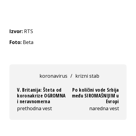
Izvor:
RTS
Foto:
Beta
koronavirus
/
krizni stab
V. Britanija: Šteta od
Po količini vode Srbija
koronakrize OGROMNA
među SIROMAŠNIJIM u
i neravnomerna
Evropi
prethodna vest
naredna vest