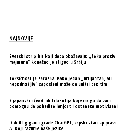
NAJNOVIJE
Svetski strip-hit koji deca obožavaju: „Zeka protiv
majmuna“ konačno je stigao u Srbiju
Toksičnost je zarazna: Kako jedan „briljantan, ali
nepodnošljiv“ zaposleni može da uništi ceo tim
7 japanskih životnih filozofija koje mogu da vam
pomognu da pobedite lenjost i ostanete motivisani
Dok AI giganti grade ChatGPT, srpski startap pravi
AI koji razume naše jezike