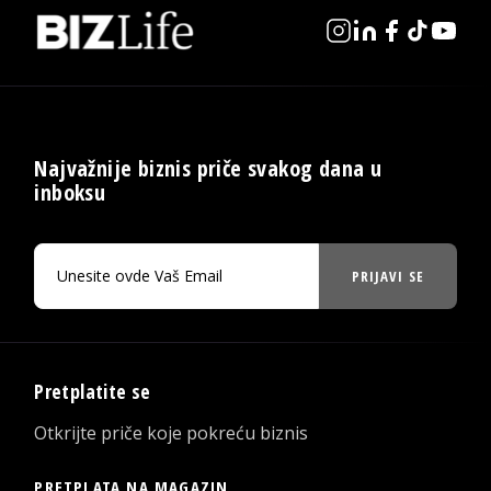
Najvažnije biznis priče svakog dana u
inboksu
PRIJAVI SE
Pretplatite se
Otkrijte priče koje pokreću biznis
PRETPLATA NA MAGAZIN