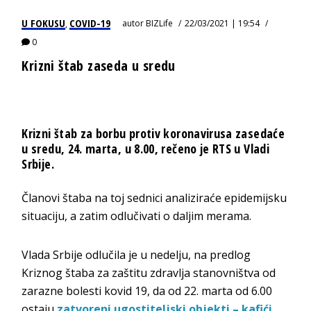
U FOKUSU
COVID-19
autor
BIZLife
22/03/2021 | 19:54
,
0
Krizni štab zaseda u sredu
Krizni štab za borbu protiv koronavirusa zasedaće
u sredu, 24. marta, u 8.00, rečeno je RTS u Vladi
Srbije.
Članovi štaba na toj sednici analiziraće epidemijsku
situaciju, a zatim odlučivati o daljim merama.
Vlada Srbije odlučila je u nedelju, na predlog
Kriznog štaba za zaštitu zdravlja stanovništva od
zarazne bolesti kovid 19, da od 22. marta od 6.00
ostaju
zatvoreni ugostiteljski objekti – kafići,