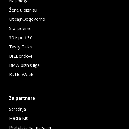
Najkolega
Žene u biznisu
UticajnOdgovorno
Šta jedemo
30 ispod 30
Tasty Talks
BIZBendovi
BMW biznis liga
Bizlife Week
Za partnere
Saradnja
Media Kit
Pretplata na magazin