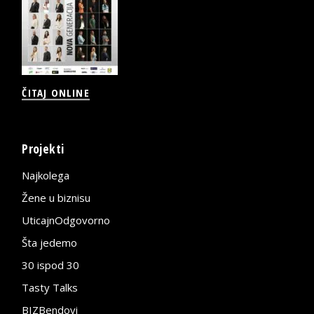
ČITAJ ONLINE
Projekti
Najkolega
Žene u biznisu
UticajnOdgovorno
Šta jedemo
30 ispod 30
Tasty Talks
BIZBendovi