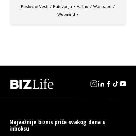
Poslovne Vesti
Putovanja
Važno
Wannabe
Webmind
Najvažnije biznis priče svakog dana u
inboksu