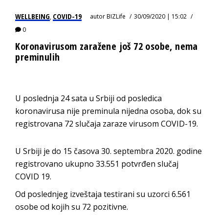
WELLBEING
COVID-19
autor
BIZLife
30/09/2020 | 15:02
,
0
Koronavirusom zaražene još 72 osobe, nema
preminulih
U poslednja 24 sata u Srbiji od posledica
koronavirusa nije preminula nijedna osoba, dok su
registrovana 72 slučaja zaraze virusom COVID-19.
U Srbiji je do 15 časova 30. septembra 2020. godine
registrovano ukupno 33.551 potvrđen slučaj
COVID 19.
Od poslednjeg izveštaja testirani su uzorci 6.561
osobe od kojih su 72 pozitivne.