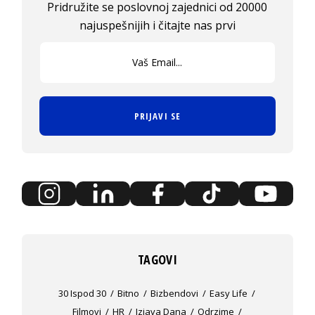
Pridružite se poslovnoj zajednici od 20000
najuspešnijih i čitajte nas prvi
PRIJAVI SE
TAGOVI
30 Ispod 30
Bitno
Bizbendovi
Easy Life
Filmovi
HR
Izjava Dana
Odrzime