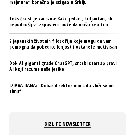
majmuna“ konačno je stigao u Srbiju
Toksičnost je zarazna: Kako jedan „briljantan, ali
nepodnošljiv“ zaposleni može da uništi ceo tim
7 japanskih životnih filozofija koje mogu da vam
pomognu da pobedite lenjost i ostanete motivisani
Dok AI giganti grade ChatGPT, srpski startap pravi
AI koji razume naše jezike
IZJAVA DANA: „Dobar direktor mora da služi svom
timu“
BIZLIFE NEWSLETTER