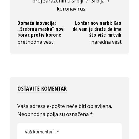
broj zaraženih u srbiji
/
Srbija
/
koronavirus
Domaća inovacija:
Lončar novinarki: Kao
„Srebrna maska“ novi
da vam je draže da ima
borac protiv korone
što više mrtvih
prethodna vest
naredna vest
OSTAVITE KOMENTAR
Vaša adresa e-pošte neće biti objavljena.
Neophodna polja su označena
*