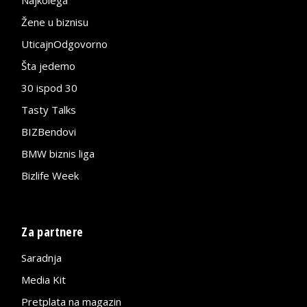
Najkolega
Žene u biznisu
UticajnOdgovorno
Šta jedemo
30 ispod 30
Tasty Talks
BIZBendovi
BMW biznis liga
Bizlife Week
Za partnere
Saradnja
Media Kit
Pretplata na magazin