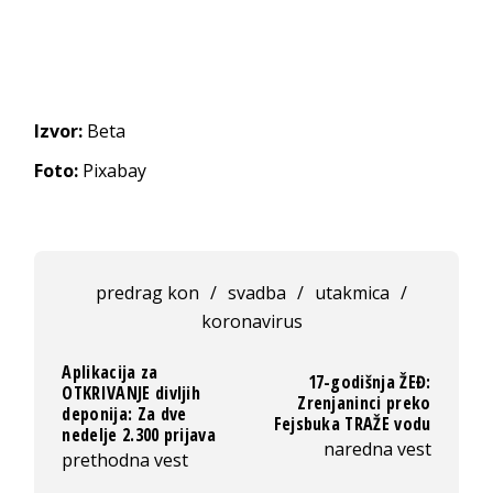
Izvor:
Beta
Foto:
Pixabay
predrag kon
/
svadba
/
utakmica
/
koronavirus
Aplikacija za
17-godišnja ŽEĐ:
OTKRIVANJE divljih
Zrenjaninci preko
deponija: Za dve
Fejsbuka TRAŽE vodu
nedelje 2.300 prijava
naredna vest
prethodna vest