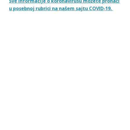
Sve informacije o koronavirusu možete pronaći
u posebnoj rubrici na našem sajtu COVID-19.