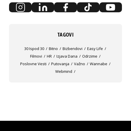
TAGOVI
30 Ispod 30
Bitno
Bizbendovi
Easy Life
Filmovi
HR
Izjava Dana
Odrzime
Poslovne Vesti
Putovanja
Važno
Wannabe
Webmind