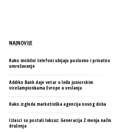
NAJNOVIJE
Kako mobilni telefoni ubijaju poslovno i privatno
umrežavanje
Addiko Bank daje vetar u leđa juniorskim
vicešampionkama Evrope u veslanju
Kako izgleda marketinška agencija novog doba
Izlasci su postali luksuz: Generacija Z menja način
druženja