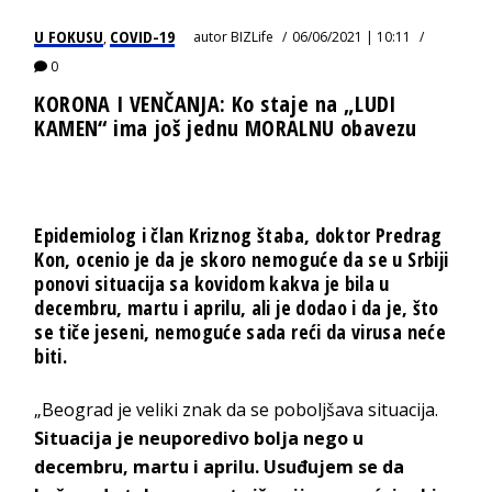
U FOKUSU
COVID-19
autor
BIZLife
06/06/2021 | 10:11
,
0
KORONA I VENČANJA: Ko staje na „LUDI
KAMEN“ ima još jednu MORALNU obavezu
Epidemiolog i član Kriznog štaba, doktor Predrag
Kon, ocenio je da je skoro nemoguće da se u Srbiji
ponovi situacija sa kovidom kakva je bila u
decembru, martu i aprilu, ali je dodao i da je, što
se tiče jeseni, nemoguće sada reći da virusa neće
biti.
„Beograd je veliki znak da se poboljšava situacija.
Situacija je neuporedivo bolja nego u
decembru, martu i aprilu. Usuđujem se da