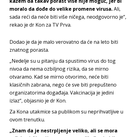
kažem da takav porast više nije moguć, jer bi
moralo da dođe do velike promene virusa.
Ali,
sada reći da neće biti više ničega, neodgovorno je“,
rekao je dr Kon za TV Prva.
Dodao je da je malo verovatno da će na leto biti
znatnog porasta.
„Nedelje su u pitanju da spustimo virus do tog
nivoa da nema ozbiljnog rizika, da se mirno
otvaramo. Kad se mirno otvorimo, neće biti
klasičnih zabrana, nego će sve biti prepušteno
organizatorima događaja. Vakcinacija je jedini
izlaz“, objasnio je dr Kon.
Za Kona utakmice sa publikom su neprihvatljive u
ovom trenutku.
„Znam da je nestrpljenje veliko, ali se mora