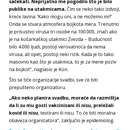
sačekati. Neprijatno me pogodilo što je bilo
publike na utakmicama.
Čim se neko tako izdvoji,
kreće lavina: ‘Kako mogu oni, a ne možemo mi?’
Onda se stvara atmosfera bojkota mera. Trenutno
je prisustvo virusa tri osobe na 100.000, znači ako
je na košarkaškoj utakmici Zvezda – Budućnost
bilo 4.000 ljudi, postoji verovatnoća da nema
virusa, ali opet, postoji neki rizik. Kada je to tako
masovno kao što je utakmica, to je za mene poziv
na bojkot“, naglasio je Kon.
Što se tiče organizacije svadbi, sve će biti
prepušteno organizatoru.
„Ako neko planira svadbu, moraće da razmišlja
da li su mu gosti vakcinisani ili nisu, preležali
kovid ili nisu
, testirani ili nisu. To će biti moralna
obaveza organizatora“, zaključio je epidemiolog.