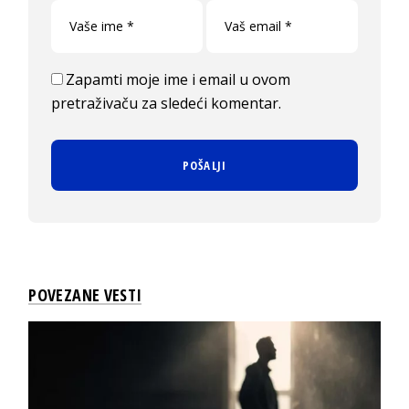
Zapamti moje ime i email u ovom
pretraživaču za sledeći komentar.
POVEZANE VESTI