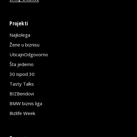
Projekti
Najkolega
Žene u biznisu
UticajnOdgovorno
Šta jedemo
30 ispod 30
Tasty Talks
BIZBendovi
BMW biznis liga
Bizlife Week