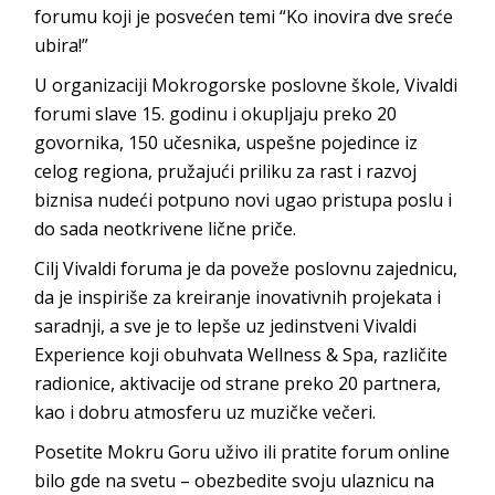
forumu koji je posvećen temi “Ko inovira dve sreće
ubira!”
U organizaciji Mokrogorske poslovne škole, Vivaldi
forumi slave 15. godinu i okupljaju preko 20
govornika, 150 učesnika, uspešne pojedince iz
celog regiona, pružajući priliku za rast i razvoj
biznisa nudeći potpuno novi ugao pristupa poslu i
do sada neotkrivene lične priče.
Cilj Vivaldi foruma je da poveže poslovnu zajednicu,
da je inspiriše za kreiranje inovativnih projekata i
saradnji, a sve je to lepše uz jedinstveni Vivaldi
Experience koji obuhvata Wellness & Spa, različite
radionice, aktivacije od strane preko 20 partnera,
kao i dobru atmosferu uz muzičke večeri.
Posetite Mokru Goru uživo ili pratite forum online
bilo gde na svetu – obezbedite svoju ulaznicu na