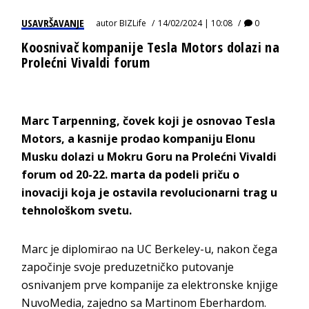
USAVRŠAVANJE
autor
BIZLife
14/02/2024 | 10:08
0
Koosnivač kompanije Tesla Motors dolazi na
Prolećni Vivaldi forum
Marc Tarpenning, čovek koji je osnovao Tesla
Motors, a kasnije prodao kompaniju Elonu
Musku dolazi u Mokru Goru na Prolećni Vivaldi
forum od 20-22. marta da podeli priču o
inovaciji koja je ostavila revolucionarni trag u
tehnološkom svetu.
Marc je diplomirao na UC Berkeley-u, nakon čega
započinje svoje preduzetničko putovanje
osnivanjem prve kompanije za elektronske knjige
NuvoMedia, zajedno sa Martinom Eberhardom.