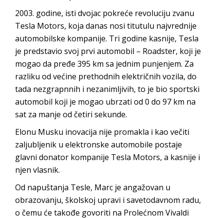
2003. godine, isti dvojac pokreće revoluciju zvanu
Tesla Motors, koja danas nosi titutulu najvrednije
automobilske kompanije. Tri godine kasnije, Tesla
je predstavio svoj prvi automobil – Roadster, koji je
mogao da pređe 395 km sa jednim punjenjem. Za
razliku od većine prethodnih električnih vozila, do
tada nezgrapnnih i nezanimljivih, to je bio sportski
automobil koji je mogao ubrzati od 0 do 97 km na
sat za manje od četiri sekunde.
Elonu Musku inovacija nije promakla i kao večiti
zaljubljenik u elektronske automobile postaje
glavni donator kompanije Tesla Motors, a kasnije i
njen vlasnik.
Od napuštanja Tesle, Marc je angažovan u
obrazovanju, školskoj upravi i savetodavnom radu,
o čemu će takođe govoriti na Prolećnom Vivaldi