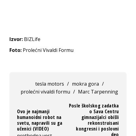
Izvor:
BIZLife
Foto:
Prolećni Vivaldi Formu
tesla motors
/
mokra gora
/
prolećni vivaldi formu
/
Marc Tarpenning
Posle školskog zadatka
Ovo je najmanji
o Sava Centru
humanoidni robot na
gimnazijalci obišli
svetu, napravili su ga
rekonstruisani
učenici (VIDEO)
kongresni i poslovni
deo
prethodna vest