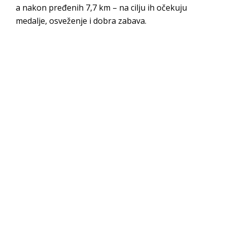
a nakon pređenih 7,7 km – na cilju ih očekuju
medalje, osveženje i dobra zabava.