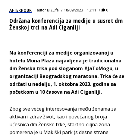
AFTERHOUR
autor
BIZLife
18/09/2023 | 13:11
0
Održana konferencija za medije u susret dm
Ženskoj trci na Adi Ciganliji
Na konferenciji za medije organizovanoj u
hotelu Mona Plaza najavljena je tradicionalna
dm Ženska trka pod sloganom #JaToMogu, u
organizaciji Beogradskog maratona. Trka će se
održati u nedelju, 1. oktobra 2023. godine sa
početkom u 10 časova na Adi Ciganliji.
Zbog sve većeg interesovanja među ženama za
aktivan i zdrav život, kao i povećanog broja
učesnica dm Ženske trke, startno-ciljna zona
pomerena je u Makiški park (s desne strane