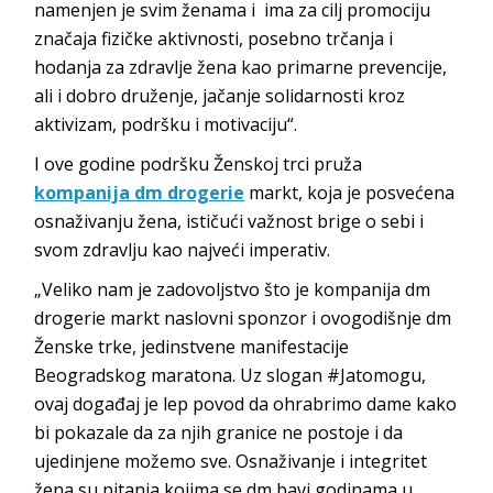
namenjen je svim ženama i ima za cilj promociju
značaja fizičke aktivnosti, posebno trčanja i
hodanja za zdravlje žena kao primarne prevencije,
ali i dobro druženje, jačanje solidarnosti kroz
aktivizam, podršku i motivaciju“.
I ove godine podršku Ženskoj trci pruža
kompanija dm drogerie
markt, koja je posvećena
osnaživanju žena, ističući važnost brige o sebi i
svom zdravlju kao najveći imperativ.
„Veliko nam je zadovoljstvo što je kompanija dm
drogerie markt naslovni sponzor i ovogodišnje dm
Ženske trke, jedinstvene manifestacije
Beogradskog maratona. Uz slogan #Jatomogu,
ovaj događaj je lep povod da ohrabrimo dame kako
bi pokazale da za njih granice ne postoje i da
ujedinjene možemo sve. Osnaživanje i integritet
žena su pitanja kojima se dm bavi godinama u