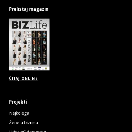
Prelistaj magazin
ČITAJ ONLINE
Projekti
Najkolega
Žene u biznisu
UticajnOdgovorno