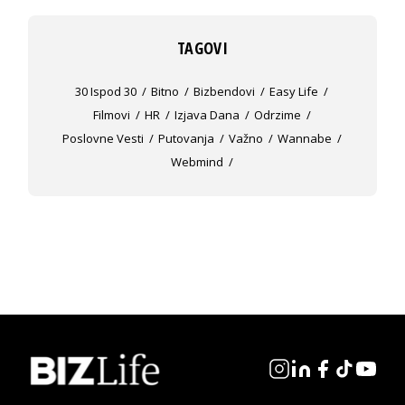
TAGOVI
30 Ispod 30
Bitno
Bizbendovi
Easy Life
Filmovi
HR
Izjava Dana
Odrzime
Poslovne Vesti
Putovanja
Važno
Wannabe
Webmind