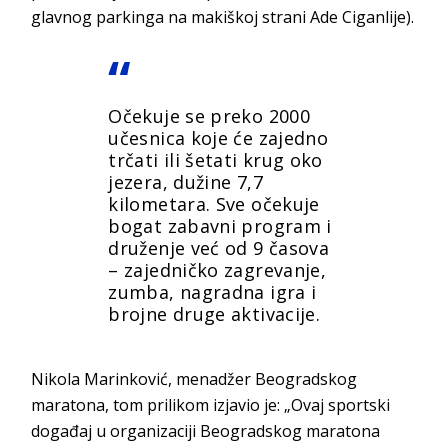
glavnog parkinga na makiškoj strani Ade Ciganlije).
Očekuje se preko 2000
učesnica koje će zajedno
trčati ili šetati krug oko
jezera, dužine 7,7
kilometara. Sve očekuje
bogat zabavni program i
druženje već od 9 časova
– zajedničko zagrevanje,
zumba, nagradna igra i
brojne druge aktivacije.
Nikola Marinković, menadžer Beogradskog
maratona, tom prilikom izjavio je: „Ovaj sportski
događaj u organizaciji Beogradskog maratona