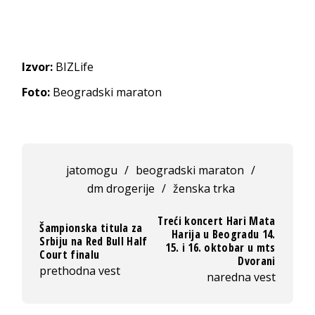
Izvor:
BIZLife
Foto:
Beogradski maraton
jatomogu
/
beogradski maraton
/
dm drogerije
/
ženska trka
Treći koncert Hari Mata
Šampionska titula za
Harija u Beogradu 14.
Srbiju na Red Bull Half
15. i 16. oktobar u mts
Court finalu
Dvorani
prethodna vest
naredna vest