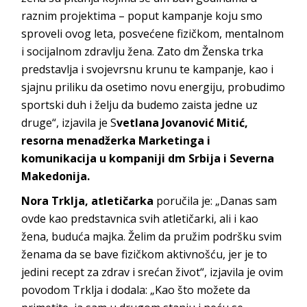
raznim projektima – poput kampanje koju smo
sproveli ovog leta, posvećene fizičkom, mentalnom
i socijalnom zdravlju žena. Zato dm Ženska trka
predstavlja i svojevrsnu krunu te kampanje, kao i
sjajnu priliku da osetimo novu energiju, probudimo
sportski duh i želju da budemo zaista jedne uz
druge“, izjavila je S
vetlana Jovanović Mitić,
resorna menadžerka Marketinga i
komunikacija u kompaniji dm Srbija i Severna
Makedonija.
Nora Trklja, atletičarka
poručila je: „Danas sam
ovde kao predstavnica svih atletičarki, ali i kao
žena, buduća majka. Želim da pružim podršku svim
ženama da se bave fizičkom aktivnošću, jer je to
jedini recept za zdrav i srećan život“, izjavila je ovim
povodom Trklja i dodala: „Kao što možete da