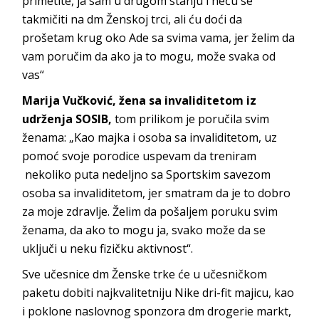
primetite, ja sam u drugom stanju i neću se
takmičiti na dm Ženskoj trci, ali ću doći da
prošetam krug oko Ade sa svima vama, jer želim da
vam poručim da ako ja to mogu, može svaka od
vas“
Marija Vučković, žena sa invaliditetom iz
udrženja SOSIB,
tom prilikom je poručila svim
ženama: „Kao majka i osoba sa invaliditetom, uz
pomoć svoje porodice uspevam da treniram
nekoliko puta nedeljno sa Sportskim savezom
osoba sa invaliditetom, jer smatram da je to dobro
za moje zdravlje. Želim da pošaljem poruku svim
ženama, da ako to mogu ja, svako može da se
uključi u neku fizičku aktivnost“.
Sve učesnice dm Ženske trke će u učesničkom
paketu dobiti najkvalitetniju Nike dri-fit majicu, kao
i poklone naslovnog sponzora dm drogerie markt,