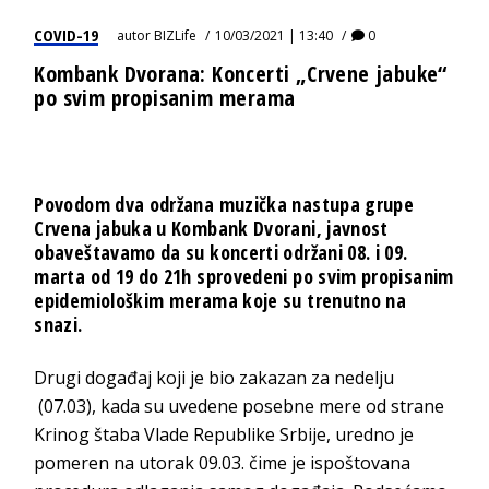
COVID-19
autor
BIZLife
10/03/2021 | 13:40
0
Kombank Dvorana: Koncerti „Crvene jabuke“
po svim propisanim merama
Povodom dva održana muzička nastupa grupe
Crvena jabuka u Kombank Dvorani, javnost
obaveštavamo da su koncerti održani 08. i 09.
marta od 19 do 21h sprovedeni po svim propisanim
epidemiološkim merama koje su trenutno na
snazi.
Drugi događaj koji je bio zakazan za nedelju
(07.03), kada su uvedene posebne mere od strane
Krinog štaba Vlade Republike Srbije, uredno je
pomeren na utorak 09.03. čime je ispoštovana