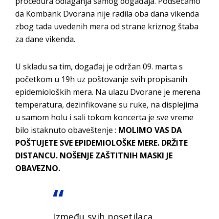
procedura odlaganja samog događaja. Podsećamo
da Kombank Dvorana nije radila oba dana vikenda
zbog tada uvedenih mera od strane kriznog štaba
za dane vikenda.
U skladu sa tim, događaj je održan 09. marta s
početkom u 19h uz poštovanje svih propisanih
epidemioloških mera. Na ulazu Dvorane je merena
temperatura, dezinfikovane su ruke, na displejima
u samom holu i sali tokom koncerta je sve vreme
bilo istaknuto obaveštenje :
MOLIMO VAS DA
POŠTUJETE SVE EPIDEMIOLOŠKE MERE. DRŽITE
DISTANCU. NOŠENJE ZAŠTITNIH MASKI JE
OBAVEZNO.
Između svih posetilaca,