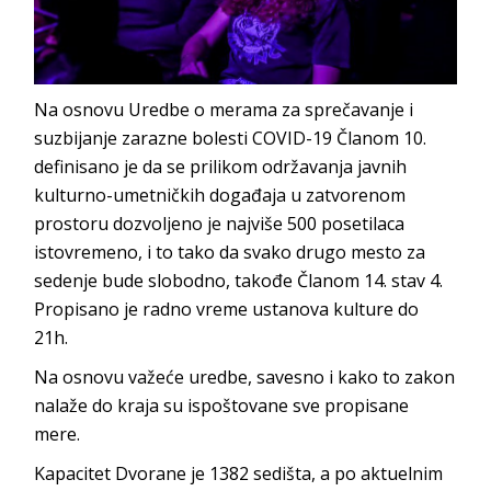
Na osnovu Uredbe o merama za sprečavanje i
suzbijanje zarazne bolesti COVID-19 Članom 10.
definisano je da se prilikom održavanja javnih
kulturno-umetničkih događaja u zatvorenom
prostoru dozvoljeno je najviše 500 posetilaca
istovremeno, i to tako da svako drugo mesto za
sedenje bude slobodno, takođe Članom 14. stav 4.
Propisano je radno vreme ustanova kulture do
21h.
Na osnovu važeće uredbe, savesno i kako to zakon
nalaže do kraja su ispoštovane sve propisane
mere.
Kapacitet Dvorane je 1382 sedišta, a po aktuelnim