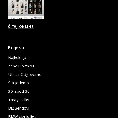
ČITAJ ONLINE
Projekti
Najkolega
Žene u biznisu
UticajnOdgovorno
Šta jedemo
30 ispod 30
Tasty Talks
BIZBendovi
BMW biznis liga