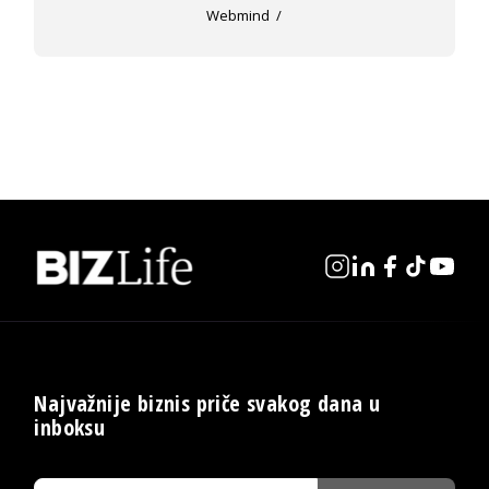
Webmind
Najvažnije biznis priče svakog dana u
inboksu