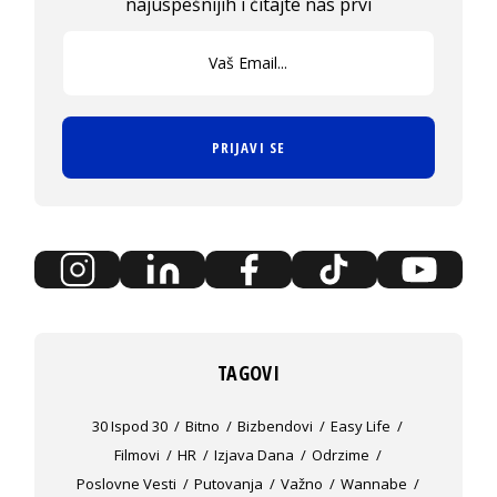
najuspešnijih i čitajte nas prvi
PRIJAVI SE
TAGOVI
30 Ispod 30
Bitno
Bizbendovi
Easy Life
Filmovi
HR
Izjava Dana
Odrzime
Poslovne Vesti
Putovanja
Važno
Wannabe