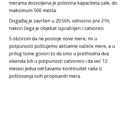
merama dozvoljena je polovina kapaciteta sale, do
maksimum 500 mesta.
Događaj je završen u 20.50h, odnosno pre 21h,
nakon čega je objekat ispražnjen i zatvoren.
S obzirom da ne postoje nove mere, mi u
potpunosti poštujemo aktuelne važeće mere, a u
prilog tome govori to da smo u prethodna dva
vikenda bili u potpunosti zatvoreni i da već 12
meseci jedva održavamo kontinuitet rada iz
poštovanja svih propisanih mera.