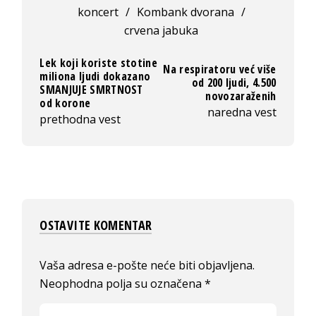
koncert
/
Kombank dvorana
/
crvena jabuka
Lek koji koriste stotine
Na respiratoru već više
miliona ljudi dokazano
od 200 ljudi, 4.500
SMANJUJE SMRTNOST
novozaraženih
od korone
naredna vest
prethodna vest
OSTAVITE KOMENTAR
Vaša adresa e-pošte neće biti objavljena.
Neophodna polja su označena
*