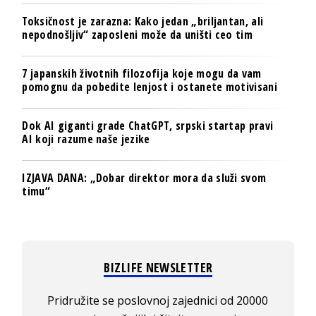
Toksičnost je zarazna: Kako jedan „briljantan, ali
nepodnošljiv“ zaposleni može da uništi ceo tim
7 japanskih životnih filozofija koje mogu da vam
pomognu da pobedite lenjost i ostanete motivisani
Dok AI giganti grade ChatGPT, srpski startap pravi
AI koji razume naše jezike
IZJAVA DANA: „Dobar direktor mora da služi svom
timu“
BIZLIFE NEWSLETTER
Pridružite se poslovnoj zajednici od 20000