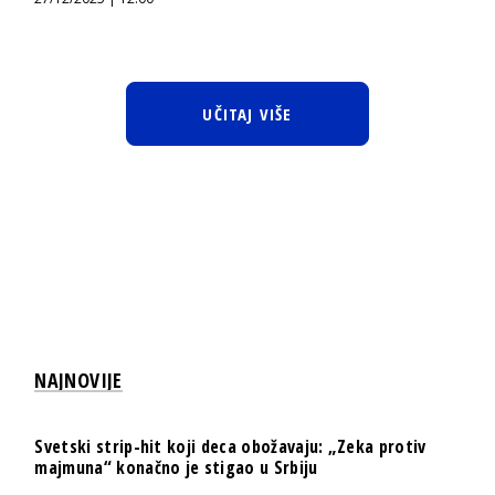
UČITAJ VIŠE
NAJNOVIJE
Svetski strip-hit koji deca obožavaju: „Zeka protiv
majmuna“ konačno je stigao u Srbiju