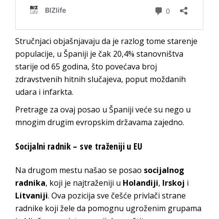
Stručnjaci objašnjavaju da je razlog tome starenje
populacije, u Španiji je čak 20,4% stanovništva
starije od 65 godina, što povećava broj
zdravstvenih hitnih slučajeva, poput moždanih
udara i infarkta.
Pretrage za ovaj posao u Španiji veće su nego u
mnogim drugim evropskim državama zajedno.
Socijalni radnik – sve traženiji u EU
Na drugom mestu našao se posao
socijalnog
radnika
, koji je najtraženiji u
Holandiji
,
Irskoj
i
Litvaniji
. Ova pozicija sve češće privlači strane
radnike koji žele da pomognu ugroženim grupama