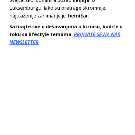
Švajcarskoj dominira posao
dadilje
. U
Luksemburgu, iako su pretrage skromnije,
najtraženije zanimanje je,
hemičar
.
Saznajte sve o dešavanjima u biznisu, budite u
toku sa lifestyle temama.
PRIJAVITE SE NA NAŠ
NEWSLETTER