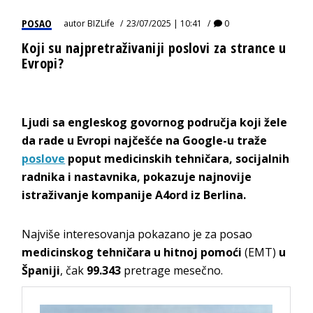
POSAO
autor
BIZLife
23/07/2025 | 10:41
0
Koji su najpretraživaniji poslovi za strance u
Evropi?
Ljudi sa engleskog govornog područja koji žele
da rade u Evropi najčešće na Google-u traže
poslove
poput medicinskih tehničara, socijalnih
radnika i nastavnika, pokazuje najnovije
istraživanje kompanije A4ord iz Berlina.
Najviše interesovanja pokazano je za posao
medicinskog tehničara u hitnoj pomoći
(EMT)
u
Španiji
, čak
99.343
pretrage mesečno.