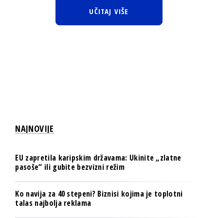
UČITAJ VIŠE
NAJNOVIJE
EU zapretila karipskim državama: Ukinite „zlatne
pasoše“ ili gubite bezvizni režim
Ko navija za 40 stepeni? Biznisi kojima je toplotni
talas najbolja reklama