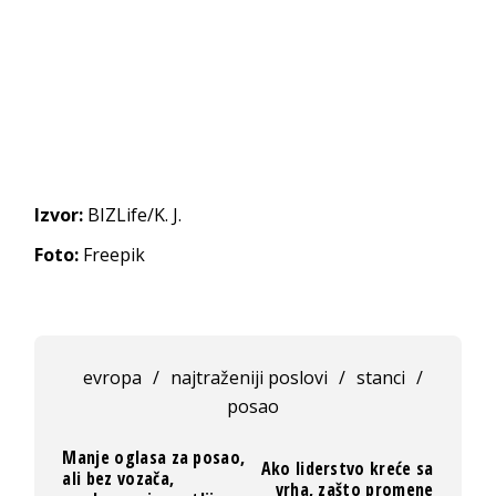
Izvor:
BIZLife/K. J.
Foto:
Freepik
evropa
/
najtraženiji poslovi
/
stanci
/
posao
Manje oglasa za posao,
Ako liderstvo kreće sa
ali bez vozača,
vrha, zašto promene