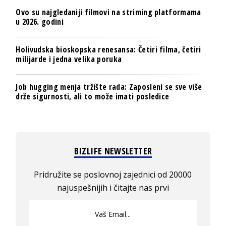
Ovo su najgledaniji filmovi na striming platformama
u 2026. godini
Holivudska bioskopska renesansa: Četiri filma, četiri
milijarde i jedna velika poruka
Job hugging menja tržište rada: Zaposleni se sve više
drže sigurnosti, ali to može imati posledice
BIZLIFE NEWSLETTER
Pridružite se poslovnoj zajednici od 20000
najuspešnijih i čitajte nas prvi