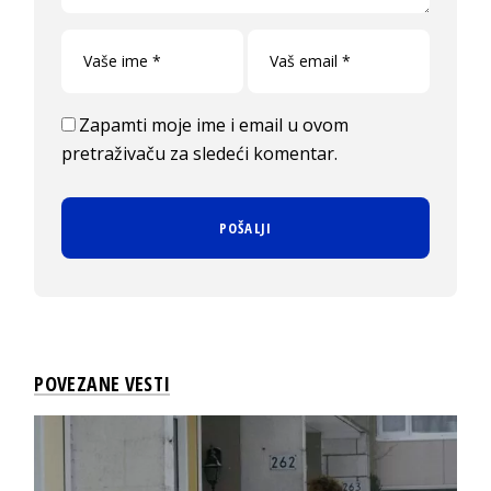
Zapamti moje ime i email u ovom
pretraživaču za sledeći komentar.
POVEZANE VESTI