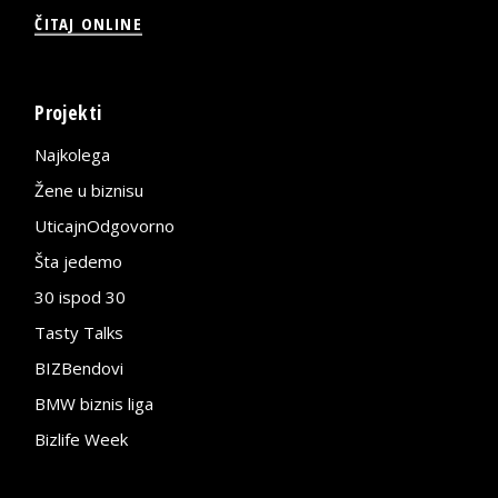
ČITAJ ONLINE
Projekti
Najkolega
Žene u biznisu
UticajnOdgovorno
Šta jedemo
30 ispod 30
Tasty Talks
BIZBendovi
BMW biznis liga
Bizlife Week