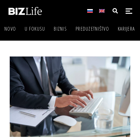
NOVO
U FOKUSU
BIZNIS
PREDUZETNIŠTVO
KARIJERA