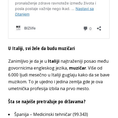
U Italiji, svi žele da budu muzičari
Zanimljivo je da je u
Italiji
najtraženiji posao među
govornicima engleskog jezika,
muzičar
. Više od
6.000 ljudi mesečno u Italiji guglaju kako da se bave
muzikom. To je ujedno i jedina zemlja gde je ova
umetnička profesija izbila na prvo mesto.
Šta se najviše pretražuje po državama?
Španija – Medicinski tehničar (99.343)