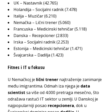
UK – Nastavnik (42.765)
Holandija – Socijalni radnik (7.478)
Italija – Muzičar (6.210)
Nemačka – Lični trener (5.060)
Francuska – Medicinski tehničar (5.118)
Danska – Recepcioner (2.833)
Irska – Socijalni radnik (2.253)
Estonija – Medicinski tehničar (1.471)
Švajcarska – Dadilja (1.423)
Fitnes i IT u fokusu
U Nemačkoj je
lični trener
najtraženije zanimanje
među imigrantima. Odmah iza njega je
data
scientist
sa više od 4.000 pretraga mesečno, što
odražava rastući IT sektor u zemlji. U Danskoj je
najpopularniji posao
recepcionera
, dok u