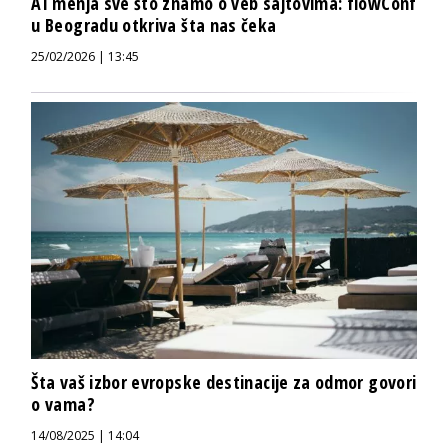
AI menja sve što znamo o veb sajtovima: flowConf
u Beogradu otkriva šta nas čeka
25/02/2026 | 13:45
Šta vaš izbor evropske destinacije za odmor govori
o vama?
14/08/2025 | 14:04