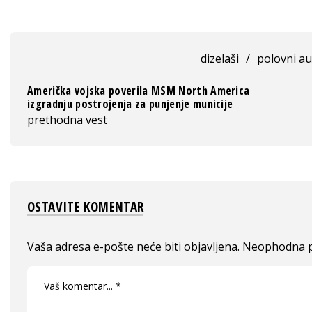
dizelaši
/
polovni au
Američka vojska poverila MSM North America
izgradnju postrojenja za punjenje municije
prethodna vest
OSTAVITE KOMENTAR
Vaša adresa e-pošte neće biti objavljena.
Neophodna p