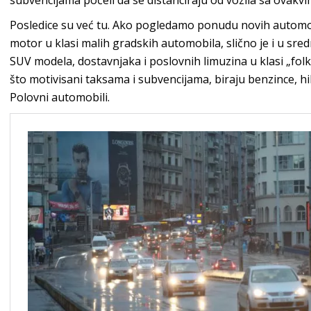
subvencijama počeli da se distanciraju od vozila sa ovakv
Posledice su već tu. Ako pogledamo ponudu novih automo
motor u klasi malih gradskih automobila, slično je i u sre
SUV modela, dostavnjaka i poslovnih limuzina u klasi „fol
što motivisani taksama i subvencijama, biraju benzince, hib
Polovni automobili.