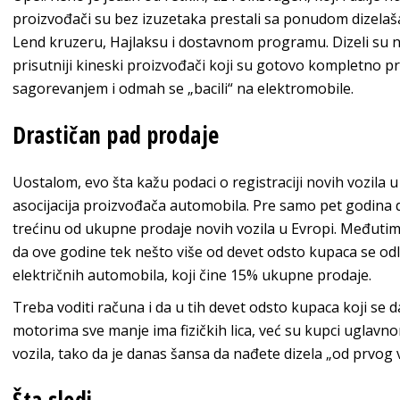
proizvođači su bez izuzetaka prestali sa ponudom dizelaš
Lend kruzeru, Hajlaksu i dostavnom programu. Dizeli su nest
prisutniji kineski proizvođači koji su gotovo kompletno p
sagorevanjem i odmah se „bacili“ na elektromobile.
Drastičan pad prodaje
Uostalom, evo šta kažu podaci o registraciji novih vozila 
asocijacija proizvođača automobila. Pre samo pet godina di
trećinu od ukupne prodaje novih vozila u Evropi. Međutim,
da ove godine tek nešto više od devet odsto kupaca se odlu
električnih automobila, koji čine 15% ukupne prodaje.
Treba voditi računa i da u tih devet odsto kupaca koji se 
motorima sve manje ima fizičkih lica, već su kupci uglav
vozila, tako da je danas šansa da nađete dizela „od prvog