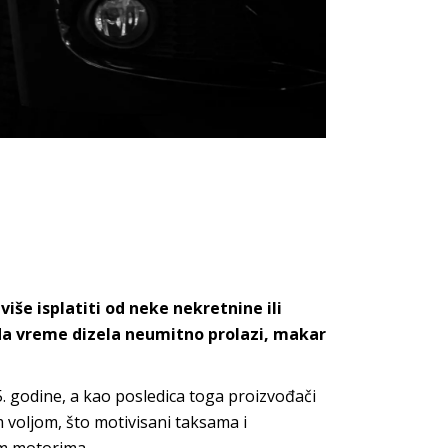
iše isplatiti od neke nekretnine ili
o da vreme dizela neumitno prolazi, makar
5. godine, a kao posledica toga proizvođači
m voljom, što motivisani taksama i