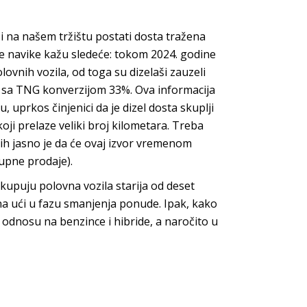
 i na našem tržištu postati dosta tražena
e navike kažu sledeće: tokom 2024. godine
lovnih vozila, od toga su dizelaši zauzeli
ne sa TNG konverzijom 33%. Ova informacija
 uprkos činjenici da je dizel dosta skuplji
oji prelaze veliki broj kilometara. Treba
ih jasno je da će ovaj izvor vremenom
upne prodaje).
upuju polovna vozila starija od deset
ina ući u fazu smanjenja ponude. Ipak, kako
 u odnosu na benzince i hibride, a naročito u