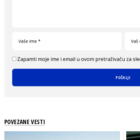
Zapamti moje ime i email u ovom pretraživaču za sl
POVEZANE VESTI