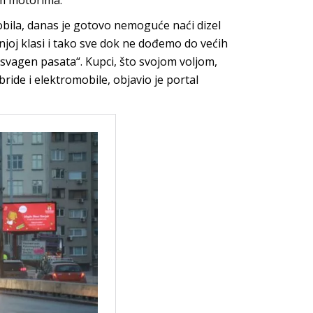
im motorima.
bila, danas je gotovo nemoguće naći dizel
dnjoj klasi i tako sve dok ne dođemo do većih
ksvagen pasata“. Kupci, što svojom voljom,
ride i elektromobile, objavio je portal