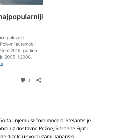
olfa i njemu sličnih modela. Stelantis je
iti uz dostavne Pežoe, Sitroene Fijat i
ude dizele u svojoj gami. Japanski