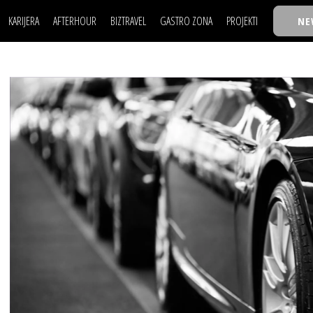
KARIJERA
AFTERHOUR
BIZTRAVEL
GASTRO ZONA
PROJEKTI
NE
POSAO
FILM I SCENA
NAJKOLEGA
LJUDI (HR)
KNJIGE
TASTY TALKS
POSAO
FILM I SCENA
NAJKOLEGA
JE
MOJ UGAO
AUTO SVET
30 ISPOD 30
LJUDI (HR)
KNJIGE
TASTY TALKS
USAVRŠAVANJE
STIL
BACK TO OFFICE/SCHOOL
JE
MOJ UGAO
AUTO SVET
30 ISPOD 30
KNOW-HOW
WELLBEING
BIZBENDOVI
USAVRŠAVANJE
STIL
BACK TO OFFICE/SCHOOL
BIZKOLEGIJUM
KNOW-HOW
WELLBEING
BIZBENDOVI
BMW BIZNIS LIGA
BIZKOLEGIJUM
BIZLIFE WEEK
BMW BIZNIS LIGA
IZJAVA GODINE
BIZLIFE WEEK
IZJAVA GODINE