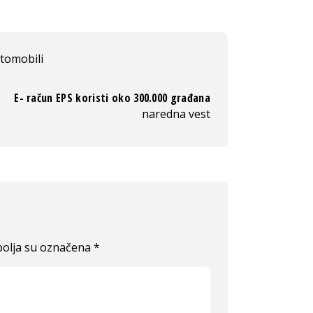
tomobili
E- račun EPS koristi oko 300.000 građana
naredna vest
olja su označena
*