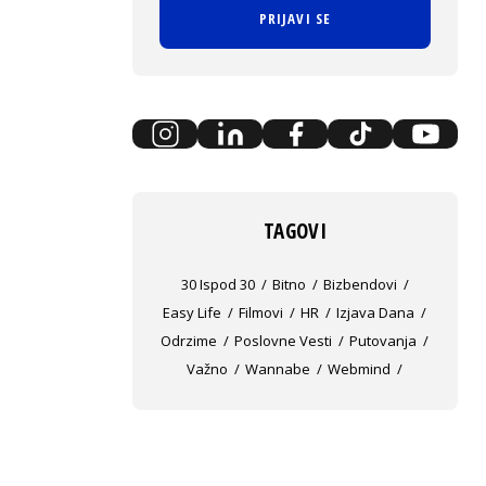
PRIJAVI SE
TAGOVI
30 Ispod 30
Bitno
Bizbendovi
Easy Life
Filmovi
HR
Izjava Dana
Odrzime
Poslovne Vesti
Putovanja
Važno
Wannabe
Webmind