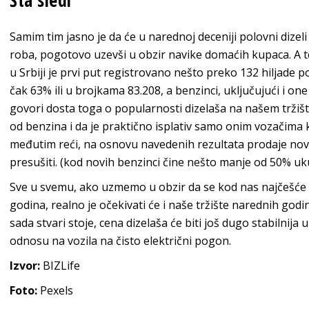
Šta sledi
Samim tim jasno je da će u narednoj deceniji polovni dizeli
roba, pogotovo uzevši u obzir navike domaćih kupaca. A t
u Srbiji je prvi put registrovano nešto preko 132 hiljade po
čak 63% ili u brojkama 83.208, a benzinci, uključujući i o
govori dosta toga o popularnosti dizelaša na našem tržištu,
od benzina i da je praktično isplativ samo onim vozačima k
međutim reći, na osnovu navedenih rezultata prodaje nov
presušiti. (kod novih benzinci čine nešto manje od 50% uk
Sve u svemu, ako uzmemo u obzir da se kod nas najčešće k
godina, realno je očekivati će i naše tržište narednih god
sada stvari stoje, cena dizelaša će biti još dugo stabilnija
odnosu na vozila na čisto električni pogon.
Izvor:
BIZLife
Foto:
Pexels