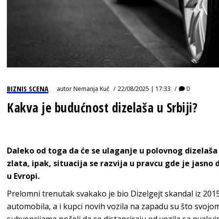
BIZNIS SCENA
autor
Nemanja Kuč
22/08/2025 | 17:33
0
Kakva je budućnost dizelaša u Srbiji?
Daleko od toga da će se ulaganje u polovnog dizelaša v
zlata, ipak, situacija se razvija u pravcu gde je jasn
u Evropi.
Prelomni trenutak svakako je bio Dizelgejt skandal iz 201
automobila, a i kupci novih vozila na zapadu su što svojo