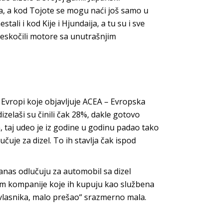
a, a kod Tojote se mogu naći još samo u
ali i kod Kije i Hjundaija, a tu su i sve
reskočili motore sa unutrašnjim
u Evropi koje objavljuje ACEA – Evropska
zelaši su činili čak 28%, dakle gotovo
 taj udeo je iz godine u godinu padao tako
čuje za dizel. To ih stavlja čak ispod
danas odlučuju za automobil sa dizel
nom kompanije koje ih kupuju kao službena
 vlasnika, malo prešao“ srazmerno mala.