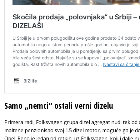
Samo „nemci“ ostali verni dizelu
Primera radi, Folksvagen grupa dizel agregat nudi tek od G
maltene penzionisao svoj 1.5 dizel motor, moguće ga je dob
Opel. Reno je jedan od retkih, uz Folksvagen, koji i dalje n