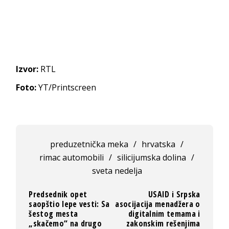
Izvor:
RTL
Foto:
YT/Printscreen
preduzetnička meka
/
hrvatska
/
rimac automobili
/
silicijumska dolina
/
sveta nedelja
Predsednik opet
USAID i Srpska
saopštio lepe vesti: Sa
asocijacija menadžera o
šestog mesta
digitalnim temama i
„skačemo“ na drugo
zakonskim rešenjima