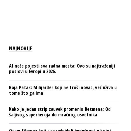
NAJNOVIJE
AI neće pojesti sva radna mesta: Ovo su najtraženiji
poslovi u Evropi u 2026.
Baja Patak: Milijarder koji ne troši novac, već uživa u
tome što ga ima
Kako je jedan strip zauvek promenio Betmena: Od
šaljivog superheroja do mračnog osvetnika
Osam filmova koji su predvideli budućnost u kojoj