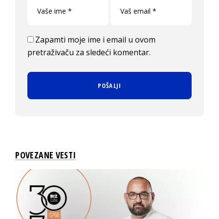
Zapamti moje ime i email u ovom
pretraživaču za sledeći komentar.
POVEZANE VESTI