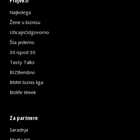
Projekti
Najkolega
Žene u biznisu
UticajnOdgovorno
Šta jedemo
30 ispod 30
Tasty Talks
BIZBendovi
BMW biznis liga
Bizlife Week
Za partnere
Saradnja
Media Kit