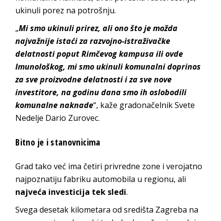
ukinuli porez na potrošnju.
„
Mi smo ukinuli prirez, ali ono što je možda
najvažnije istaći za razvojno-istraživačke
delatnosti poput Rimčevog kampusa ili ovde
Imunološkog, mi smo ukinuli komunalni doprinos
za sve proizvodne delatnosti i za sve nove
investitore, na godinu dana smo ih oslobodili
komunalne naknade
“, kaže gradonačelnik Svete
Nedelje Dario Zurovec.
Bitno je i stanovnicima
Grad tako već ima četiri privredne zone i verojatno
najpoznatiju fabriku automobila u regionu, ali
najveća investicija tek sledi
.
Svega desetak kilometara od središta Zagreba na