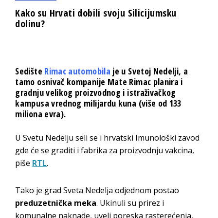
Kako su Hrvati dobili svoju Silicijumsku
dolinu?
Sedište
Rimac automobila
je u Svetoj Nedelji, a
tamo osnivač kompanije Mate Rimac planira i
gradnju velikog proizvodnog i istraživačkog
kampusa vrednog milijardu kuna (više od 133
miliona evra).
U Svetu Nedelju seli se i hrvatski Imunološki zavod
gde će se graditi i fabrika za proizvodnju vakcina,
piše
RTL
.
Tako je grad Sveta Nedelja odjednom postao
preduzetnička meka
. Ukinuli su prirez i
komunalne naknade, uveli poreska rasterećenja,