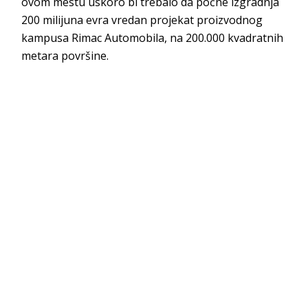
ovom mestu uskoro bi trebalo da počne izgradnja
200 milijuna evra vredan projekat proizvodnog
kampusa Rimac Automobila, na 200.000 kvadratnih
metara površine.