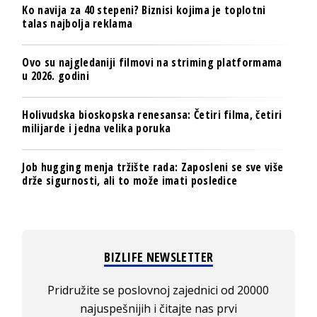
Ko navija za 40 stepeni? Biznisi kojima je toplotni
talas najbolja reklama
Ovo su najgledaniji filmovi na striming platformama
u 2026. godini
Holivudska bioskopska renesansa: Četiri filma, četiri
milijarde i jedna velika poruka
Job hugging menja tržište rada: Zaposleni se sve više
drže sigurnosti, ali to može imati posledice
BIZLIFE NEWSLETTER
Pridružite se poslovnoj zajednici od 20000
najuspešnijih i čitajte nas prvi