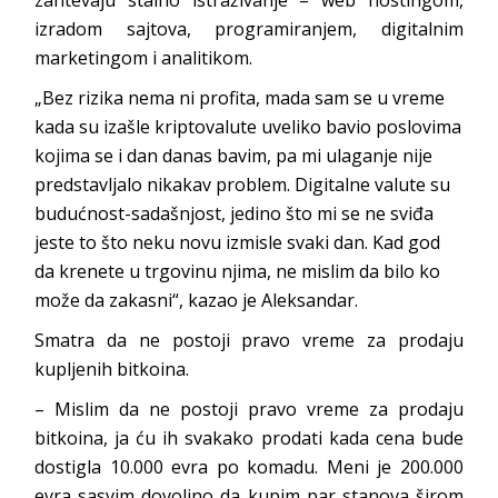
zahtevaju stalno istraživanje – web hostingom,
izradom sajtova, programiranjem, digitalnim
marketingom i analitikom.
„Bez rizika nema ni profita, mada sam se u vreme
kada su izašle kriptovalute uveliko bavio poslovima
kojima se i dan danas bavim, pa mi ulaganje nije
predstavljalo nikakav problem. Digitalne valute su
budućnost-sadašnjost, jedino što mi se ne sviđa
jeste to što neku novu izmisle svaki dan. Kad god
da krenete u trgovinu njima, ne mislim da bilo ko
može da zakasni“, kazao je Aleksandar.
Smatra da ne postoji pravo vreme za prodaju
kupljenih bitkoina.
– Mislim da ne postoji pravo vreme za prodaju
bitkoina, ja ću ih svakako prodati kada cena bude
dostigla 10.000 evra po komadu. Meni je 200.000
evra sasvim dovoljno da kupim par stanova širom