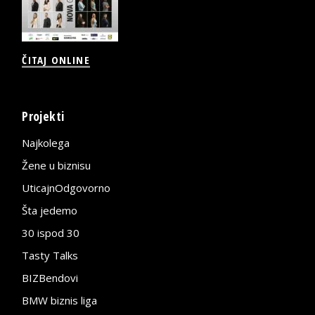
ČITAJ ONLINE
Projekti
Najkolega
Žene u biznisu
UticajnOdgovorno
Šta jedemo
30 ispod 30
Tasty Talks
BIZBendovi
BMW biznis liga