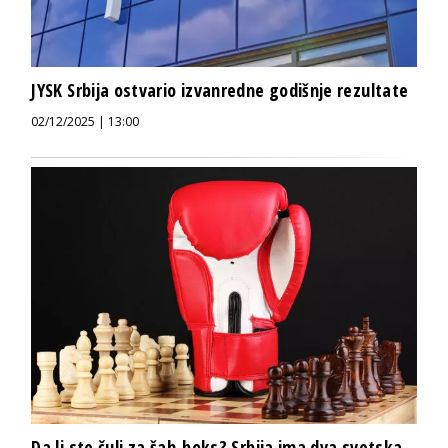
JYSK Srbija ostvario izvanredne godišnje rezultate
02/12/2025 | 13:00
Da li ste čuli za šah-boks? Srbija ima dva svetska