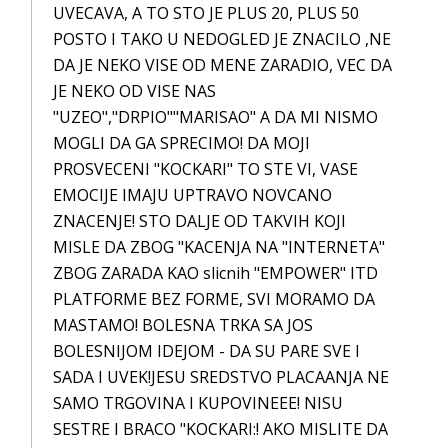
UVECAVA, A TO STO JE PLUS 20, PLUS 50
POSTO I TAKO U NEDOGLED JE ZNACILO ,NE
DA JE NEKO VISE OD MENE ZARADIO, VEC DA
JE NEKO OD VISE NAS
"UZEO","DRPIO""MARISAO" A DA MI NISMO
MOGLI DA GA SPRECIMO! DA MOJI
PROSVECENI "KOCKARI" TO STE VI, VASE
EMOCIJE IMAJU UPTRAVO NOVCANO
ZNACENJE! STO DALJE OD TAKVIH KOJI
MISLE DA ZBOG "KACENJA NA "INTERNETA"
ZBOG ZARADA KAO slicnih "EMPOWER" ITD
PLATFORME BEZ FORME, SVI MORAMO DA
MASTAMO! BOLESNA TRKA SA JOS
BOLESNIJOM IDEJOM - DA SU PARE SVE I
SADA I UVEK!JESU SREDSTVO PLACAANJA NE
SAMO TRGOVINA I KUPOVINEEE! NISU
SESTRE I BRACO "KOCKARI:! AKO MISLITE DA