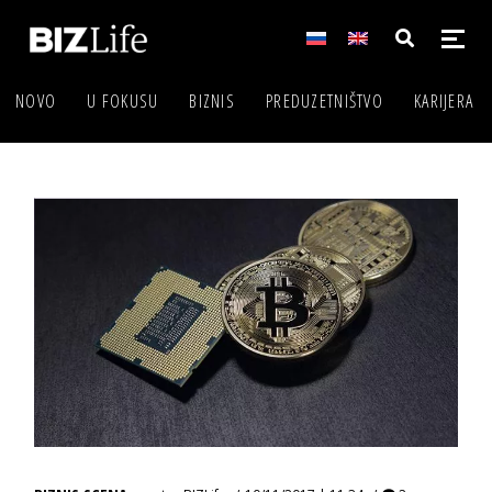
NOVO
U FOKUSU
BIZNIS
PREDUZETNIŠTVO
KARIJERA