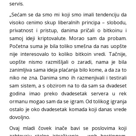
servis.
„Sećam se da smo mi koji smo imali tendenciju da
visoko cenimo skup liberalnih principa – slobodu,
privatnost i pristup, danima pričali o bitkoinu i
samoj ideji kriptovalute. Morao sam da probam.
Početna suma je bila toliko smešna da nas uopšte
nije interesovalo to koliko bitkoin vredi. Tačnije,
uopšte nismo razmišljali o zaradi, nama je bila
zanimljiva sama ideja plaćanja bilo kome, a da za to
niko ne zna. Danima smo ih razmenjivali i testirali
sam sistem, a s obzirom na to da sam sa dvadeset
godina imao preko dvadesetak servera u rek
ormanu mogao sam da se igram. Od tolikog igranja
ostalo je oko dvadesetak komada koji danas vrede
dovoljno.
Ovaj mladi čovek inače bavi se poslovima koji