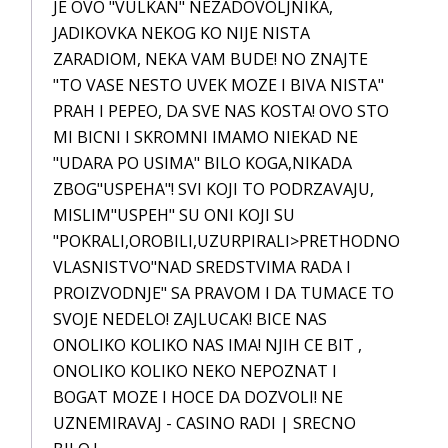
JE OVO "VULKAN" NEZADOVOLJNIKA,
JADIKOVKA NEKOG KO NIJE NISTA
ZARADIOM, NEKA VAM BUDE! NO ZNAJTE
"TO VASE NESTO UVEK MOZE I BIVA NISTA"
PRAH I PEPEO, DA SVE NAS KOSTA! OVO STO
MI BICNI I SKROMNI IMAMO NIEKAD NE
"UDARA PO USIMA" BILO KOGA,NIKADA
ZBOG"USPEHA"! SVI KOJI TO PODRZAVAJU,
MISLIM"USPEH" SU ONI KOJI SU
"POKRALI,OROBILI,UZURPIRALI>PRETHODNO
VLASNISTVO"NAD SREDSTVIMA RADA I
PROIZVODNJE" SA PRAVOM I DA TUMACE TO
SVOJE NEDELO! ZAJLUCAK! BICE NAS
ONOLIKO KOLIKO NAS IMA! NJIH CE BIT ,
ONOLIKO KOLIKO NEKO NEPOZNAT I
BOGAT MOZE I HOCE DA DOZVOLI! NE
UZNEMIRAVAJ - CASINO RADI | SRECNO