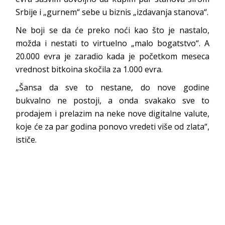
Srbije i „gurnem“ sebe u biznis „izdavanja stanova“.
Ne boji se da će preko noći kao što je nastalo,
možda i nestati to virtuelno „malo bogatstvo“. A
20.000 evra je zaradio kada je početkom meseca
vrednost bitkoina skočila za 1.000 evra.
„Šansa da sve to nestane, do nove godine
bukvalno ne postoji, a onda svakako sve to
prodajem i prelazim na neke nove digitalne valute,
koje će za par godina ponovo vredeti više od zlata“,
ističe.