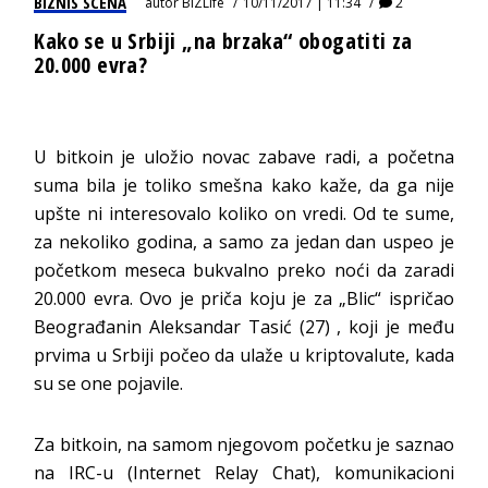
BIZNIS SCENA
autor
BIZLife
10/11/2017 | 11:34
2
Kako se u Srbiji „na brzaka“ obogatiti za
20.000 evra?
U bitkoin je uložio novac zabave radi, a početna
suma bila je toliko smešna kako kaže, da ga nije
upšte ni interesovalo koliko on vredi. Od te sume,
za nekoliko godina, a samo za jedan dan uspeo je
početkom meseca bukvalno preko noći da zaradi
20.000 evra. Ovo je priča koju je za „Blic“ ispričao
Beograđanin Aleksandar Tasić (27) , koji je među
prvima u Srbiji počeo da ulaže u kriptovalute, kada
su se one pojavile.
Za bitkoin, na samom njegovom početku je saznao
na IRC-u (Internet Relay Chat), komunikacioni