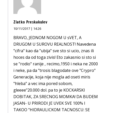
Zlatko Preskakulev
10/11/2017 | 14:26
BRAVO, JEDNOM NOGOM U sVET, A
DRUGOM U SUROVU REALNOST! Navedena
"cifra" kao da "ubija" sve sto si ucio, znas ili
hoces da od toga zivis! Eto zakasnio si sto si
se "rodio" ranije , recimo,1950 i neka ne 2000
i neke, pa da "trosis blagodate ove "Crypro"
Generacije, koja nije mogla ad oseti miris
"hleba" a vec ima pored sobom,
gleeee"20.000 dol. pa to je KOCKARSKI
DOBITAK, ZA SRECNOG MOMKA! DA BUDEM
JASAN- U PRIRODI JE UVEK SVE 100% I
TAKOO "HIDRAULICKOM TACNOSCU: SE