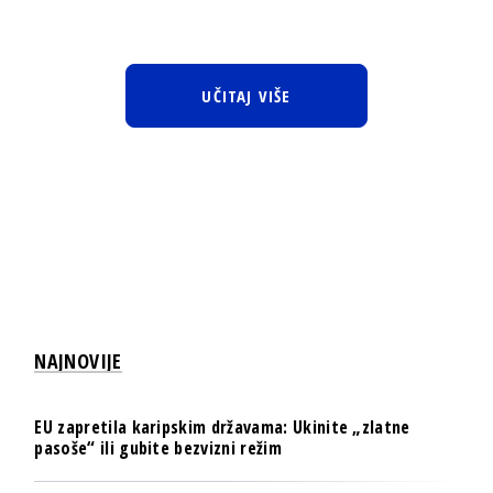
UČITAJ VIŠE
NAJNOVIJE
EU zapretila karipskim državama: Ukinite „zlatne
pasoše“ ili gubite bezvizni režim