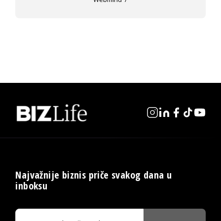
Najvažnije biznis priče svakog dana u
inboksu